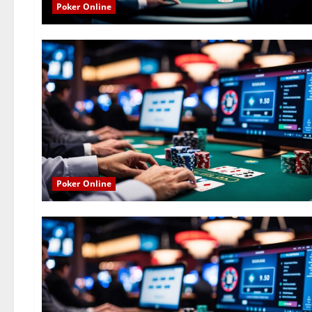
Poker Online
Poker Online