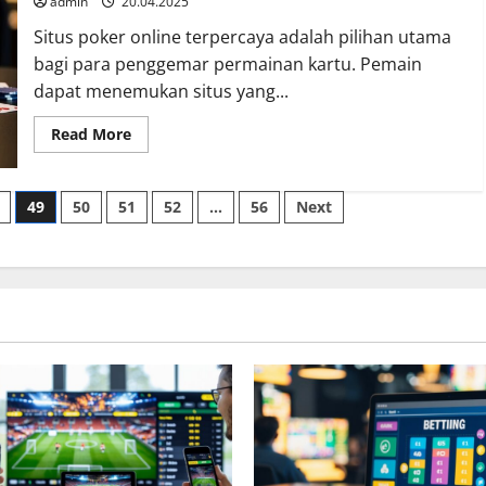
admin
20.04.2025
dan
Menarik
Situs poker online terpercaya adalah pilihan utama
untuk
Anda
bagi para penggemar permainan kartu. Pemain
dapat menemukan situs yang...
Read
Read More
more
about
Situs
Poker
49
50
51
52
…
56
Next
Online
Terpercaya:
Temukan
Pilihan
Terbaik
untuk
Bermain
dengan
Aman
dan
Nyaman