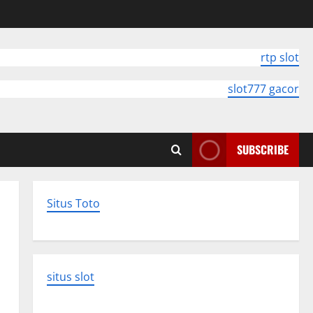
rtp slot
slot777 gacor
SUBSCRIBE
Situs Toto
situs slot