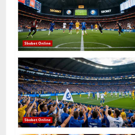
Sbobet Online
Sbobet Online