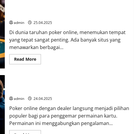
Online
Taruhan Poker Online Terbaik: Panduan Memilih Situs yang
Resmi
dan
Aman dan Terpercaya
Terpercaya:
Temukan
admin
25.04.2025
Pengalaman
Bermain
Di dunia taruhan poker online, menemukan tempat
yang
Aman
yang tepat sangat penting. Ada banyak situs yang
dan
Menyenangkan!
menawarkan berbagai...
Read
Read More
more
about
Taruhan
Poker
Online
Poker Online Dengan Dealer Langsung: Pengalaman Seru dan
Terbaik:
Panduan
Interaktif di Meja Virtual
Memilih
Situs
admin
24.04.2025
yang
Aman
Poker online dengan dealer langsung menjadi pilihan
dan
Terpercaya
populer bagi para penggemar permainan kartu.
Permainan ini menggabungkan pengalaman...