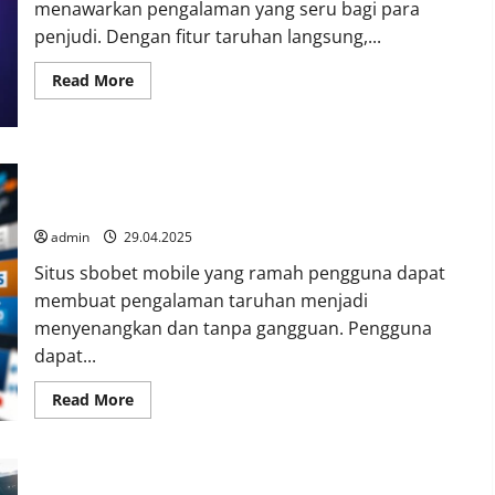
Aman
menawarkan pengalaman yang seru bagi para
penjudi. Dengan fitur taruhan langsung,...
Read
Read More
more
about
Platform
SBOBET
Online
dengan
Situs SBOBET Mobile Friendly Tanpa Gangguan: Nikmati
Live
Betting:
Taruhan Tanpa Hambatan!
Pengalaman
Taruhan
admin
29.04.2025
yang
Seru
Situs sbobet mobile yang ramah pengguna dapat
dan
Interaktif
membuat pengalaman taruhan menjadi
menyenangkan dan tanpa gangguan. Pengguna
dapat...
Read
Read More
more
about
Situs
SBOBET
Mobile
Sbobet Online dengan Pasaran Taruhan Lengkap: Pilihan Ideal
Friendly