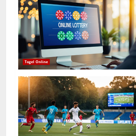
Togel Online