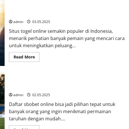
Online
Situs Togel Online dengan Hasil Prediksi Akurat: Menangkan
Dengan
Banyak
Permainan Anda Hari Ini!
Pasaran:
Temukan
admin
03.05.2025
Kesempatan
Menang
Situs togel online semakin populer di Indonesia,
Lebih
Besar!
menarik perhatian banyak pemain yang mencari cara
untuk meningkatkan peluang...
Read
Read More
more
about
Situs
Togel
Online
Daftar Sbobet Online Proses Cepat dan Mudah untuk Pemain
dengan
Hasil
Baru
Prediksi
Akurat:
admin
02.05.2025
Menangkan
Permainan
Daftar sbobet online bisa jadi pilihan tepat untuk
Anda
Hari
banyak orang yang ingin menikmati permainan
Ini!
taruhan dengan mudah....