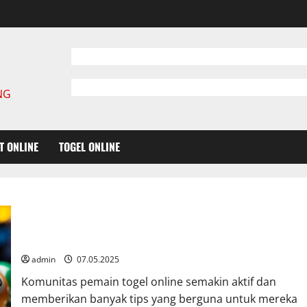
NG
T ONLINE
TOGEL ONLINE
Komunitas Pemain Togel Online Aktif dan Berbagi Tips untuk
Sukses Bermain
admin
07.05.2025
Komunitas pemain togel online semakin aktif dan
memberikan banyak tips yang berguna untuk mereka