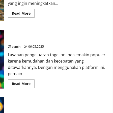
yang ingin meningkatkan...
Read
Read More
more
about
Komunitas
Pemain
Togel
Layanan Pengeluaran Togel Online Cepat dan Mudah: Solusi
Online
Aktif
Praktis untuk Para Pemain
dan
Berbagi
admin
06.05.2025
Tips
untuk
Layanan pengeluaran togel online semakin populer
Sukses
Bermain
karena kemudahan dan kecepatan yang
ditawarkannya. Dengan menggunakan platform ini,
pemain...
Read
Read More
more
about
Layanan
Pengeluaran
Togel
Pengalaman Bermain Togel Online dengan Hasil Real-Time:
Online
Cepat
Menikmati Kemenangan Instan yang Seru!
dan