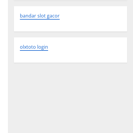
bandar slot gacor
olxtoto login