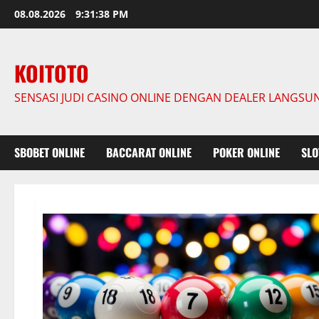
Skip
08.08.2026
9:31:40 PM
to
content
KOITOTO
SENSASI JUDI CASINO ONLINE DENGAN DEALER LANGSU
SBOBET ONLINE
BACCARAT ONLINE
POKER ONLINE
SLO