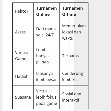
Turnamen
Turnamen
Faktor
Online
Offline
Memerlukan
Dari mana
Akses
lokasi dan
saja, 24/7
waktu
Lebih
Variasi
banyak
Terbatas
Game
pilihan
Biasanya
Cenderung
Hadiah
lebih besar
lebih kecil
Virtual,
Sosial dan
Suasana
lebih fokus
interaktif
pada game