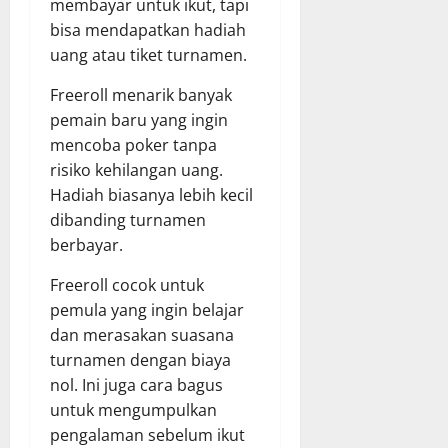
membayar untuk ikut, tapi
bisa mendapatkan hadiah
uang atau tiket turnamen.
Freeroll menarik banyak
pemain baru yang ingin
mencoba poker tanpa
risiko kehilangan uang.
Hadiah biasanya lebih kecil
dibanding turnamen
berbayar.
Freeroll cocok untuk
pemula yang ingin belajar
dan merasakan suasana
turnamen dengan biaya
nol. Ini juga cara bagus
untuk mengumpulkan
pengalaman sebelum ikut