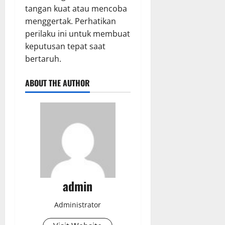
tangan kuat atau mencoba
menggertak. Perhatikan
perilaku ini untuk membuat
keputusan tepat saat
bertaruh.
ABOUT THE AUTHOR
admin
Administrator