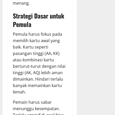
menang.
Strategi Dasar untuk
Pemula
Pemula harus fokus pada
memilih kartu awal yang
baik. Kartu seperti
pasangan tinggi (AA, KK)
atau kombinasi kartu
berturut-turut dengan nilai
tinggi (AK, AQ) lebih aman
dimainkan. Hindari terlalu
banyak memainkan kartu
lemah.
Pemain harus sabar
menunggu kesempatan.
Terlalu agresif di awal bisa