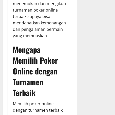
menemukan dan mengikuti
turnamen poker online
terbaik supaya bisa
mendapatkan kemenangan
dan pengalaman bermain
yang memuaskan.
Mengapa
Memilih Poker
Online dengan
Turnamen
Terbaik
Memilih poker online
dengan turnamen terbaik