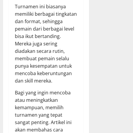
Turnamen ini biasanya
memiliki berbagai tingkatan
dan format, sehingga
pemain dari berbagai level
bisa ikut bertanding.
Mereka juga sering
diadakan secara rutin,
membuat pemain selalu
punya kesempatan untuk
mencoba keberuntungan
dan skill mereka.
Bagi yang ingin mencoba
atau meningkatkan
kemampuan, memilih
turnamen yang tepat
sangat penting. Artikel ini
akan membahas cara