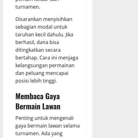
turnamen.
Disarankan menyisihkan
sebagian modal untuk
taruhan kecil dahulu. Jika
berhasil, dana bisa
ditingkatkan secara
bertahap. Cara ini menjaga
kelangsungan permainan
dan peluang mencapai
posisi lebih tinggi.
Membaca Gaya
Bermain Lawan
Penting untuk mengenali
gaya bermain lawan selama
turnamen. Ada yang