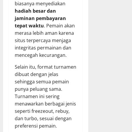
biasanya menyediakan
hadiah besar dan
jaminan pembayaran
tepat waktu
. Pemain akan
merasa lebih aman karena
situs terpercaya menjaga
integritas permainan dan
mencegah kecurangan.
Selain itu, format turnamen
dibuat dengan jelas
sehingga semua pemain
punya peluang sama.
Turnamen ini sering
menawarkan berbagai jenis
seperti freezeout, rebuy,
dan turbo, sesuai dengan
preferensi pemain.