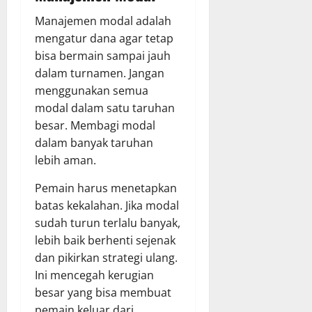
Manajemen modal adalah
mengatur dana agar tetap
bisa bermain sampai jauh
dalam turnamen. Jangan
menggunakan semua
modal dalam satu taruhan
besar. Membagi modal
dalam banyak taruhan
lebih aman.
Pemain harus menetapkan
batas kekalahan. Jika modal
sudah turun terlalu banyak,
lebih baik berhenti sejenak
dan pikirkan strategi ulang.
Ini mencegah kerugian
besar yang bisa membuat
pemain keluar dari