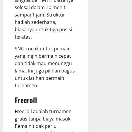
selesai dalam 30 menit
sampai 1 jam. Struktur
hadiah sederhana,
biasanya untuk tiga posisi
teratas.
SNG cocok untuk pemain
yang ingin bermain cepat
dan tidak mau menunggu
lama. Ini juga pilihan bagus
untuk latihan bermain
turnamen.
Freeroll
Freeroll adalah turnamen
gratis tanpa biaya masuk.
Pemain tidak perlu