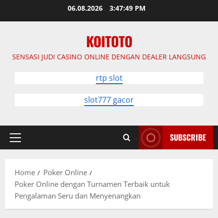
Skip
06.08.2026
3:47:50 PM
to
content
KOITOTO
SENSASI JUDI CASINO ONLINE DENGAN DEALER LANGSUNG
rtp slot
slot777 gacor
SUBSCRIBE
Primary
Menu
Home
Poker Online
Poker Online dengan Turnamen Terbaik untuk
Pengalaman Seru dan Menyenangkan