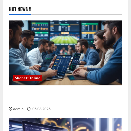
HOT NEWS !!
Sbobet Online
Sbobet Online Memahami Sistem Keamanan Dan
Perlindungan Akun Pengguna Dengan Mudah
admin
06.08.2026