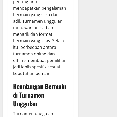
penting untuk
mendapatkan pengalaman
bermain yang seru dan
adil. Turnamen unggulan
menawarkan hadiah
menarik dan format
bermain yang jelas. Selain
itu, perbedaan antara
turnamen online dan
offline membuat pemilihan
jadi lebih spesifik sesuai
kebutuhan pemain.
Keuntungan Bermain
di Turnamen
Unggulan
Turnamen unggulan