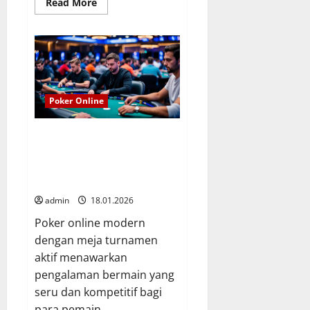
Read
Read More
more
about
Baccarat
Online
Terintegrasi
Dengan
Event
Hiburan
Eksklusif
untuk
Poker Online
Pengalaman
Seru
dan
Poker Online Modern Dengan
Tak
Terlupakan
Meja Turnamen Aktif untuk
Pengalaman Seru dan
Menantang
admin
18.01.2026
Poker online modern
dengan meja turnamen
aktif menawarkan
pengalaman bermain yang
seru dan kompetitif bagi
para pemain....