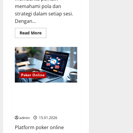
memahami pola dan
strategi dalam setiap sesi.
Dengan...
Read
Read More
more
about
Poker
Online
Digital
Dengan
Statistik
Permainan
Lengkap
untuk
Poker Online
Pemain
Pemula
dan
Platform Poker Online Premium
Profesional
Dengan Server Ultra Stabil
untuk Pengalaman Bermain
Terbaik
admin
15.01.2026
Platform poker online