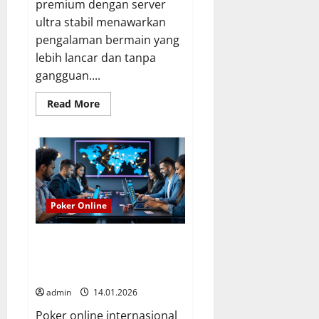
premium dengan server
ultra stabil menawarkan
pengalaman bermain yang
lebih lancar dan tanpa
gangguan....
Read
Read More
more
about
Platform
Poker
Online
Premium
Dengan
Server
Ultra
Stabil
Poker Online
untuk
Pengalaman
Bermain
Poker Online Internasional
Terbaik
Dengan Proses Withdraw Instan
yang Mudah dan Cepat
admin
14.01.2026
Poker online internasional