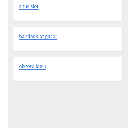
situs slot
bandar slot gacor
olxtoto login