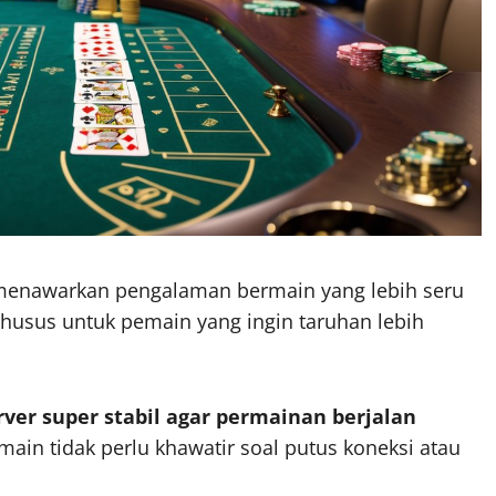
n menawarkan pengalaman bermain yang lebih seru
usus untuk pemain yang ingin taruhan lebih
erver super stabil agar permainan berjalan
ain tidak perlu khawatir soal putus koneksi atau