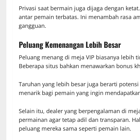
Privasi saat bermain juga dijaga dengan keta
antar pemain terbatas. Ini menambah rasa a
gangguan.
Peluang Kemenangan Lebih Besar
Peluang menang di meja VIP biasanya lebih 
Beberapa situs bahkan menawarkan bonus khu
Taruhan yang lebih besar juga berarti potensi
menarik bagi pemain yang ingin mendapatkan 
Selain itu, dealer yang berpengalaman di me
permainan agar tetap adil dan transparan. 
peluang mereka sama seperti pemain lain.