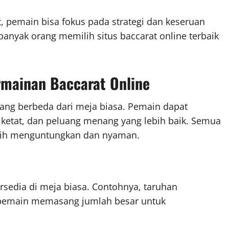
, pemain bisa fokus pada strategi dan keseruan
banyak orang memilih situs baccarat online terbaik
mainan Baccarat Online
ng berbeda dari meja biasa. Pemain dapat
 ketat, dan peluang menang yang lebih baik. Semua
bih menguntungkan dan nyaman.
ersedia di meja biasa. Contohnya, taruhan
pemain memasang jumlah besar untuk