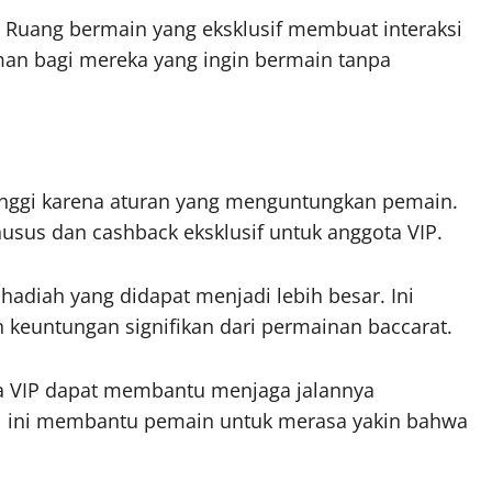
t. Ruang bermain yang eksklusif membuat interaksi
man bagi mereka yang ingin bermain tanpa
tinggi karena aturan yang menguntungkan pemain.
sus dan cashback eksklusif untuk anggota VIP.
 hadiah yang didapat menjadi lebih besar. Ini
keuntungan signifikan dari permainan baccarat.
ja VIP dapat membantu menjaga jalannya
Hal ini membantu pemain untuk merasa yakin bahwa