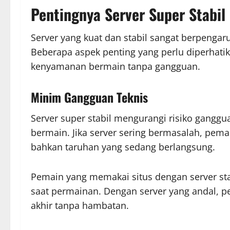
Pentingnya Server Super Stabi
Server yang kuat dan stabil sangat berpengar
Beberapa aspek penting yang perlu diperhatik
kenyamanan bermain tanpa gangguan.
Minim Gangguan Teknis
Server super stabil mengurangi risiko ganggua
bermain. Jika server sering bermasalah, pem
bahkan taruhan yang sedang berlangsung.
Pemain yang memakai situs dengan server sta
saat permainan. Dengan server yang andal, p
akhir tanpa hambatan.