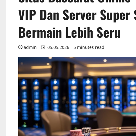
VIP Dan Server Super 
Bermain Lebih Seru
admin
05.05.2026
5 minutes read