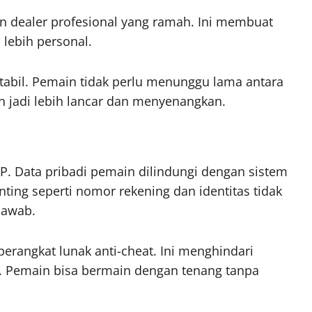
gan dealer profesional yang ramah. Ini membuat
lebih personal.
stabil. Pemain tidak perlu menunggu lama antara
n jadi lebih lancar dan menyenangkan.
P. Data pribadi pemain dilindungi dengan sistem
nting seperti nomor rekening dan identitas tidak
jawab.
 perangkat lunak anti-cheat. Ini menghindari
. Pemain bisa bermain dengan tenang tanpa