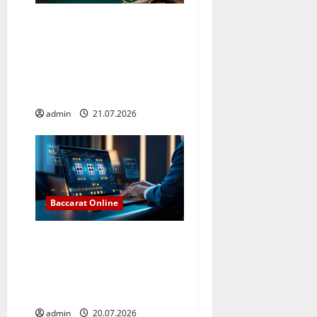
o
Baccarat Online Mengenal
Sistem Permainan dan
n
Perkembangan Platform
Digital yang Seru dan
Mudah
admin
21.07.2026
Baccarat Online
Baccarat Online Dengan
Panduan Memahami Aturan
Dan Mekanisme Dasar: Cara
Mudah Bermain dan Menang
admin
20.07.2026