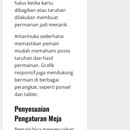
halus ketika kartu
dibagikan atau taruhan
dilakukan membuat
permainan jadi menarik.
Antarmuka sederhana
memastikan pemain
mudah memahami posisi
taruhan dan hasil
permainan. Grafik
responsif juga mendukung
bermain di berbagai
perangkat, seperti ponsel
dan tablet.
Penyesuaian
Pengaturan Meja
Pemain bisa menyesuaikan