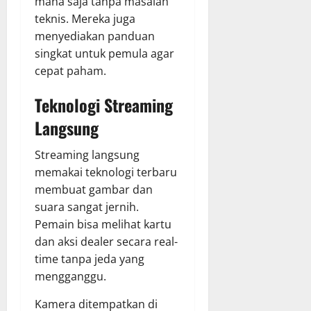
mana saja tanpa masalah
teknis. Mereka juga
menyediakan panduan
singkat untuk pemula agar
cepat paham.
Teknologi Streaming
Langsung
Streaming langsung
memakai teknologi terbaru
membuat gambar dan
suara sangat jernih.
Pemain bisa melihat kartu
dan aksi dealer secara real-
time tanpa jeda yang
mengganggu.
Kamera ditempatkan di