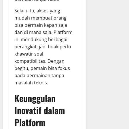
Selain itu, akses yang
mudah membuat orang
bisa bermain kapan saja
dan di mana saja. Platform
ini mendukung berbagai
perangkat, jadi tidak perlu
khawatir soal
kompatibilitas. Dengan
begitu, pemain bisa fokus
pada permainan tanpa
masalah teknis.
Keunggulan
Inovatif dalam
Platform