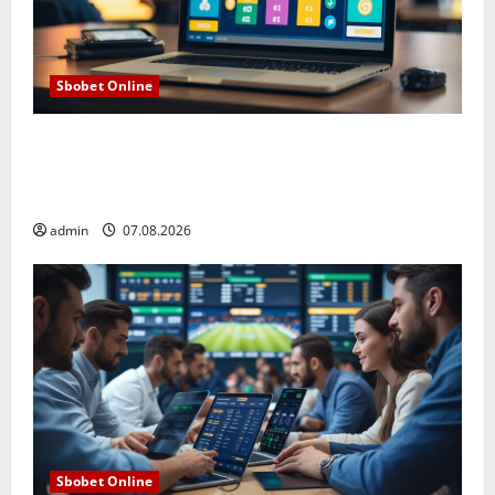
Sbobet Online
Sbobet Online Mengenal Inovasi Teknologi Dalam
Platform Permainan Digital Untuk Pengalaman Lebih
Seru
admin
07.08.2026
Sbobet Online