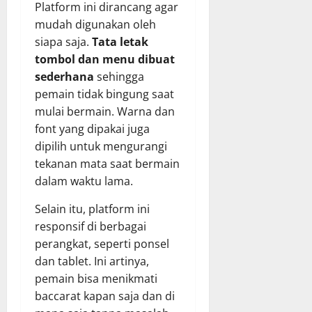
Platform ini dirancang agar
mudah digunakan oleh
siapa saja.
Tata letak
tombol dan menu dibuat
sederhana
sehingga
pemain tidak bingung saat
mulai bermain. Warna dan
font yang dipakai juga
dipilih untuk mengurangi
tekanan mata saat bermain
dalam waktu lama.
Selain itu, platform ini
responsif di berbagai
perangkat, seperti ponsel
dan tablet. Ini artinya,
pemain bisa menikmati
baccarat kapan saja dan di