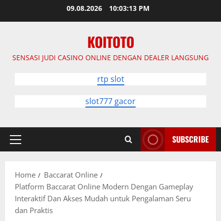
Skip
09.08.2026
10:03:15 PM
to
content
KOITOTO
SENSASI JUDI CASINO ONLINE DENGAN DEALER LANGSUNG
rtp slot
slot777 gacor
SUBSCRIBE
Primary
Menu
Home
Baccarat Online
Platform Baccarat Online Modern Dengan Gameplay
Interaktif Dan Akses Mudah untuk Pengalaman Seru
dan Praktis