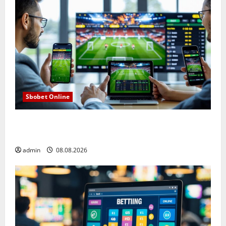
Sbobet Online
Sbobet Online Panduan Mengenal Teknologi Yang
Digunakan Pada Platform Digital Untuk Pemula
admin
08.08.2026