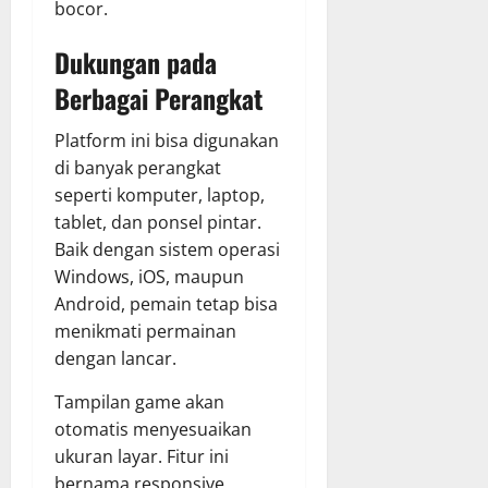
bocor.
Dukungan pada
Berbagai Perangkat
Platform ini bisa digunakan
di banyak perangkat
seperti komputer, laptop,
tablet, dan ponsel pintar.
Baik dengan sistem operasi
Windows, iOS, maupun
Android, pemain tetap bisa
menikmati permainan
dengan lancar.
Tampilan game akan
otomatis menyesuaikan
ukuran layar. Fitur ini
bernama responsive