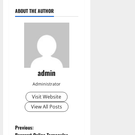
ABOUT THE AUTHOR
admin
Administrator
Visit Website
View All Posts
P
Previous:
Baccarat Online Terpopuler