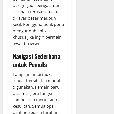
design. Jadi, pengalaman
bermain terasa sama baik
di layar besar maupun
kecil. Pengguna tidak perlu
mengunduh aplikasi
khusus jika ingin bermain
lewat browser.
Navigasi Sederhana
untuk Pemula
Tampilan antarmuka
dibuat bersih dan mudah
digunakan. Pemain baru
bisa mengerti fungsi
tombol dan menu tanpa
kesulitan. Semua opsi
penting seperti taruhan,