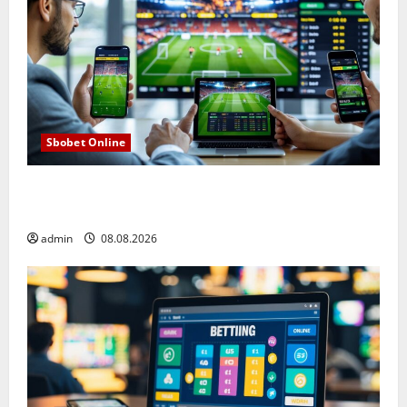
Sbobet Online
Sbobet Online Panduan Mengenal Teknologi Yang
Digunakan Pada Platform Digital Untuk Pemula
admin
08.08.2026