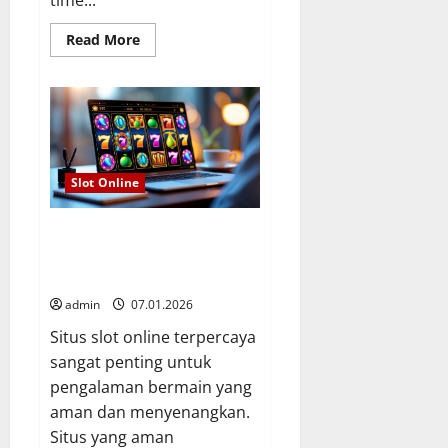
time...
Read
Read More
more
about
Slot
Online
Terbaik
Dengan
Informasi
RTP
Real
Time
Slot Online
Untuk
Pengalaman
Menang
Situs Slot Online Terpercaya
Maksimal
Dengan Panduan Lengkap Untuk
Pemula dan Profesional
admin
07.01.2026
Situs slot online terpercaya
sangat penting untuk
pengalaman bermain yang
aman dan menyenangkan.
Situs yang aman