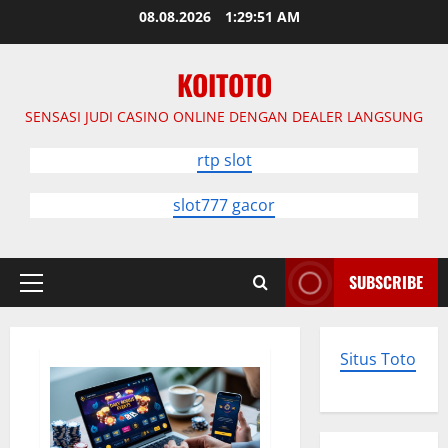
Skip
08.08.2026
1:29:52 AM
to
content
KOITOTO
SENSASI JUDI CASINO ONLINE DENGAN DEALER LANGSUNG
rtp slot
slot777 gacor
SUBSCRIBE
Primary
Menu
Situs Toto