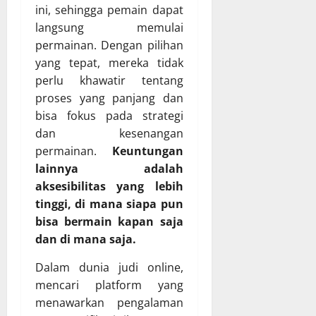
ini, sehingga pemain dapat
langsung memulai
permainan. Dengan pilihan
yang tepat, mereka tidak
perlu khawatir tentang
proses yang panjang dan
bisa fokus pada strategi
dan kesenangan
permainan.
Keuntungan
lainnya adalah
aksesibilitas yang lebih
tinggi, di mana siapa pun
bisa bermain kapan saja
dan di mana saja.
Dalam dunia judi online,
mencari platform yang
menawarkan pengalaman