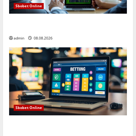
Sbobet Online
Sbobet Online Panduan Mengenal Teknologi Yang
Digunakan Pada Platform Digital Untuk Pemula
admin
08.08.2026
Sbobet Online
Sbobet Online Mengenal Inovasi Teknologi Dalam
Platform Permainan Digital Untuk Pengalaman Lebih