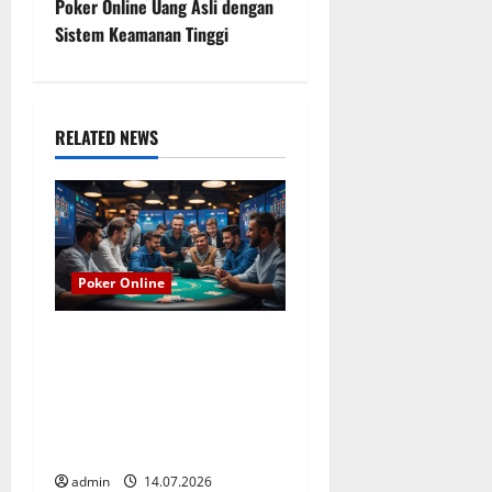
Poker Online Uang Asli dengan
t
Sistem Keamanan Tinggi
n
a
RELATED NEWS
v
i
g
Poker Online
a
Panduan Lengkap Menjadi
t
Pro Player Poker Online di
Tahun 2026 Dari Nol Sampai
i
Profit Besar dengan Tips
o
Sukses dan Strategi Terbaik
admin
14.07.2026