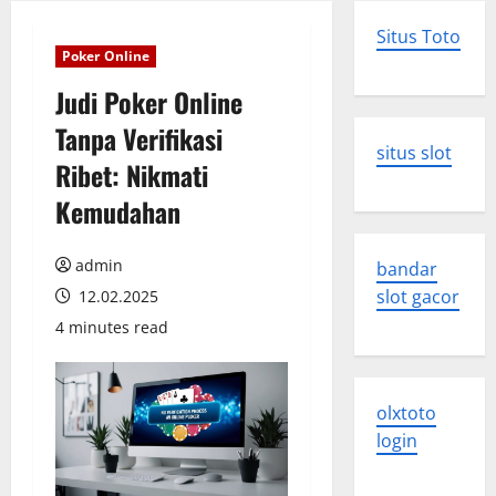
Situs Toto
Poker Online
Judi Poker Online
Tanpa Verifikasi
situs slot
Ribet: Nikmati
Kemudahan
admin
bandar
slot gacor
12.02.2025
4 minutes read
olxtoto
login