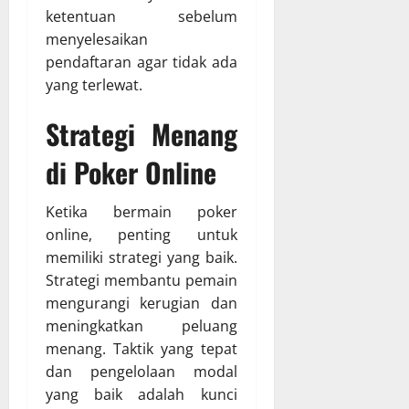
ketentuan sebelum
menyelesaikan
pendaftaran agar tidak ada
yang terlewat.
Strategi Menang
di Poker Online
Ketika bermain poker
online, penting untuk
memiliki strategi yang baik.
Strategi membantu pemain
mengurangi kerugian dan
meningkatkan peluang
menang. Taktik yang tepat
dan pengelolaan modal
yang baik adalah kunci