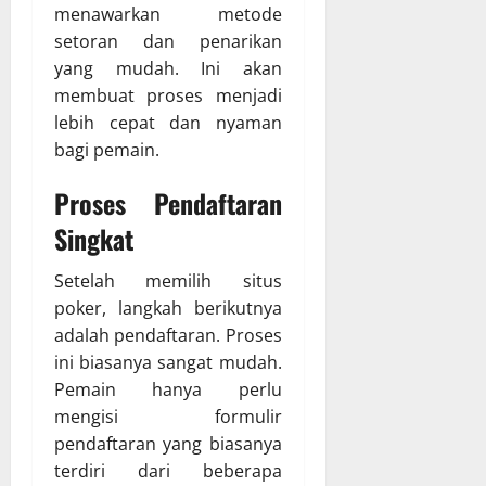
menawarkan metode
setoran dan penarikan
yang mudah. Ini akan
membuat proses menjadi
lebih cepat dan nyaman
bagi pemain.
Proses Pendaftaran
Singkat
Setelah memilih situs
poker, langkah berikutnya
adalah pendaftaran. Proses
ini biasanya sangat mudah.
Pemain hanya perlu
mengisi formulir
pendaftaran yang biasanya
terdiri dari beberapa