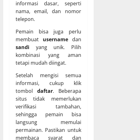
informasi dasar, seperti
nama, email, dan nomor
telepon.
Pemain bisa juga perlu
membuat
username
dan
sandi
yang unik. Pilih
kombinasi yang aman
tetapi mudah diingat.
Setelah mengisi semua
informasi, cukup klik
tombol
daftar
. Beberapa
situs tidak memerlukan
verifikasi tambahan,
sehingga pemain bisa
langsung memulai
permainan. Pastikan untuk
membaca syarat dan