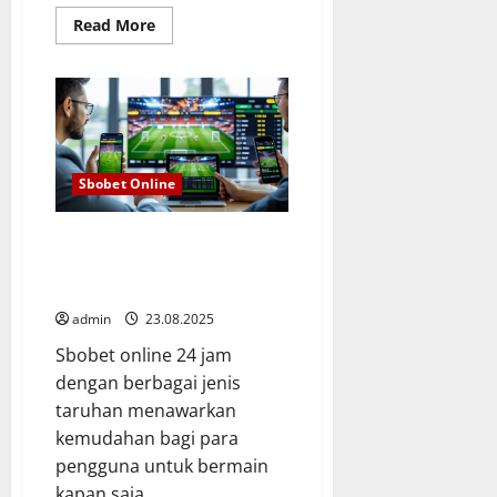
Read
Read More
more
about
Situs
Sbobet
Online
Terpercaya
Dengan
Prediksi
Akurat
Untuk
Sbobet Online
Hasil
Maksimal
Sbobet Online 24 Jam Dengan
Berbagai Jenis Taruhan yang
Seru dan Mudah
admin
23.08.2025
Sbobet online 24 jam
dengan berbagai jenis
taruhan menawarkan
kemudahan bagi para
pengguna untuk bermain
kapan saja...