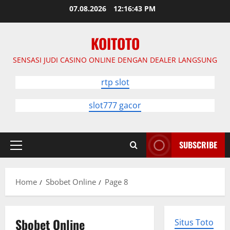
Skip
07.08.2026
12:16:44 PM
to
content
KOITOTO
SENSASI JUDI CASINO ONLINE DENGAN DEALER LANGSUNG
rtp slot
slot777 gacor
SUBSCRIBE
Primary
Menu
Home
Sbobet Online
Page 8
Sbobet Online
Situs Toto