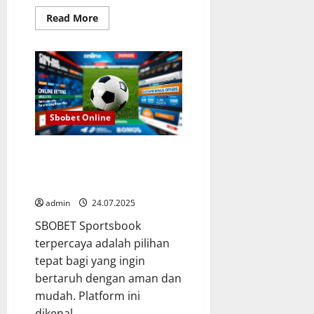
Read
Read More
more
about
Bandar
Sbobet
Online
Resmi
Dengan
Akses
Cepat
untuk
Sbobet Online
Pengalaman
Taruhan
Terbaik
SBOBET Sportsbook Terpercaya
untuk Pengalaman Taruhan
Online Aman dan Seru
admin
24.07.2025
SBOBET Sportsbook
terpercaya adalah pilihan
tepat bagi yang ingin
bertaruh dengan aman dan
mudah. Platform ini
dikenal...