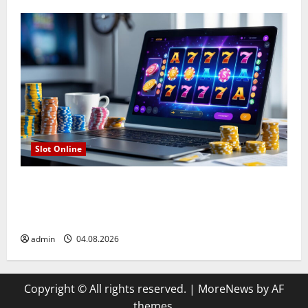
Slot Online
Slot Online Mengenal RTP Volatilitas Dan Fitur
Permainan Secara Umum Untuk Pemula yang Ingin
Menang Mudah
admin
04.08.2026
Copyright © All rights reserved.
|
MoreNews
by AF
themes.