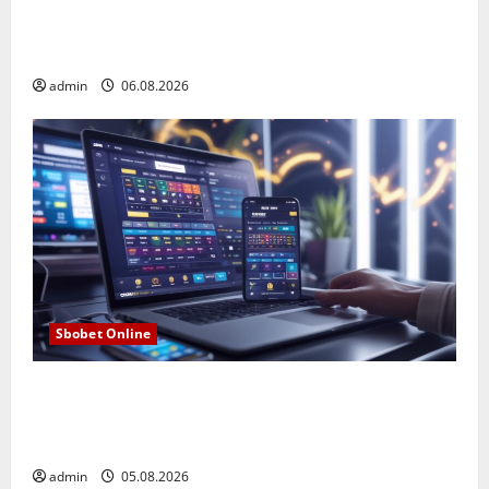
Sbobet Online Memahami Sistem Keamanan Dan
Perlindungan Akun Pengguna Dengan Mudah
admin
06.08.2026
Sbobet Online
Sbobet Online Informasi Lengkap Tentang Sistem
Operasional Platform Digital untuk Pengguna
Pemula
admin
05.08.2026