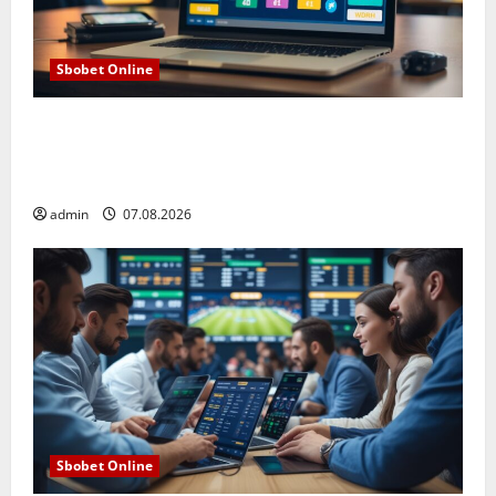
Sbobet Online
Sbobet Online Mengenal Inovasi Teknologi Dalam
Platform Permainan Digital Untuk Pengalaman Lebih
Seru
admin
07.08.2026
Sbobet Online