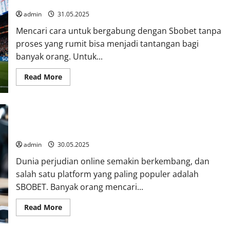
Mulai Bermain
Nikmati
Taruhan
admin
31.05.2025
Lebih
Mudah
Mencari cara untuk bergabung dengan Sbobet tanpa
dan
Aman
proses yang rumit bisa menjadi tantangan bagi
banyak orang. Untuk...
Read
Read More
more
about
Daftar
Sbobet
Tanpa
Link Alternatif Sbobet Terbaru: Temukan Cara Mudah Akses
Proses
Rumit:
Taruhan Online!
Langkah
Mudah
admin
30.05.2025
untuk
Mulai
Dunia perjudian online semakin berkembang, dan
Bermain
salah satu platform yang paling populer adalah
SBOBET. Banyak orang mencari...
Read
Read More
more
about
Link