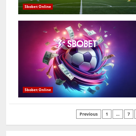
Sbobet Online
Sbobet Online
Posts
Previous
1
…
7
pagination