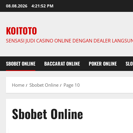
Skip
08.08.2026
4:21:54 PM
to
content
KOITOTO
SENSASI JUDI CASINO ONLINE DENGAN DEALER LANGSU
SBOBET ONLINE
BACCARAT ONLINE
POKER ONLINE
SLO
Home
Sbobet Online
Page 10
Sbobet Online