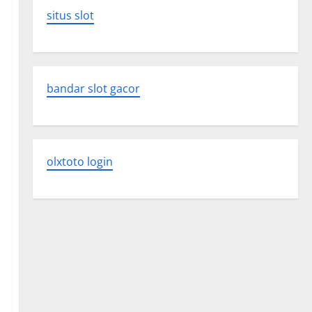
situs slot
bandar slot gacor
olxtoto login