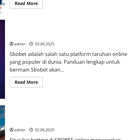
Read
Read More
more
about
Jadwal
Pertandingan
di
Sbobet:
Panduan
Panduan Lengkap Main Sbobet: Tips dan Trik Menang Pasti!
Lengkap
untuk
admin
03.06.2025
Penggemar
Olahraga
Sbobet adalah salah satu platform taruhan online
yang populer di dunia. Panduan lengkap untuk
bermain Sbobet akan...
Read
Read More
more
about
Panduan
Lengkap
Main
Sbobet:
Tips
Fitur Live Betting SBOBet Online: Pengalaman Taruhan yang
dan
Seru dan Interaktif
Trik
Menang
Pasti!
admin
02.06.2025
Fitur live betting di SBOBET online menawarkan