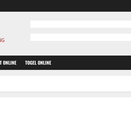
NG
T ONLINE
TOGEL ONLINE