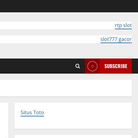
rtp slot
slot777 gacor
SUBSCRIBE
Situs Toto