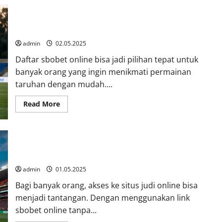
Alternatif
Sbobet
Daftar Sbobet Online Proses Cepat dan Mudah untuk Pemain
Terbaru:
Temukan
Baru
Cara
Mudah
admin
02.05.2025
Akses
Taruhan
Daftar sbobet online bisa jadi pilihan tepat untuk
Online!
banyak orang yang ingin menikmati permainan
taruhan dengan mudah....
Read
Read More
more
about
Daftar
Sbobet
Online
Link Sbobet Online Tanpa Hambatan Akses: Nikmati Taruhan
Proses
Cepat
dengan Mudah dan Aman
dan
Mudah
admin
01.05.2025
untuk
Pemain
Bagi banyak orang, akses ke situs judi online bisa
Baru
menjadi tantangan. Dengan menggunakan link
sbobet online tanpa...