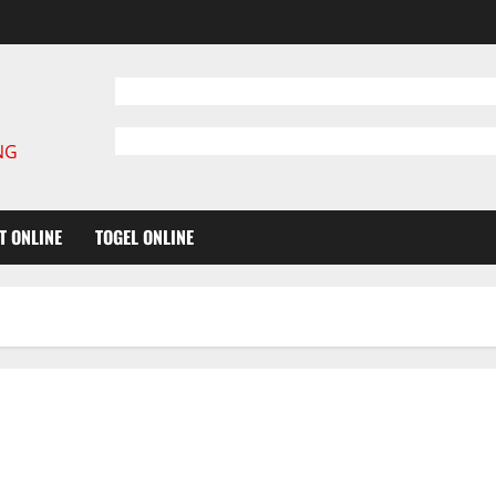
NG
T ONLINE
TOGEL ONLINE