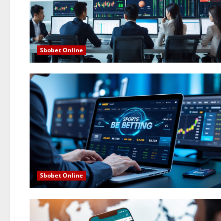
Sbobet Online
Sbobet Online