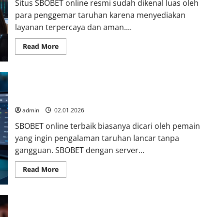
Situs SBOBET online resmi sudah dikenal luas oleh
Taruhan
Maksimal
para penggemar taruhan karena menyediakan
layanan terpercaya dan aman....
Read
Read More
more
about
Situs
SBOBET
Online
SBOBET Online Terbaik Dengan Server Super Stabil Untuk
Resmi
Dengan
Pengalaman Judi Tanpa Gangguan
Odds
Update
admin
02.01.2026
Real
Time
SBOBET online terbaik biasanya dicari oleh pemain
untuk
Pengalaman
yang ingin pengalaman taruhan lancar tanpa
Taruhan
Terbaik
gangguan. SBOBET dengan server...
Read
Read More
more
about
SBOBET
Online
Terbaik
SBOBET Online Indonesia Dengan Akses Mobile Friendly Untuk
Dengan
Server