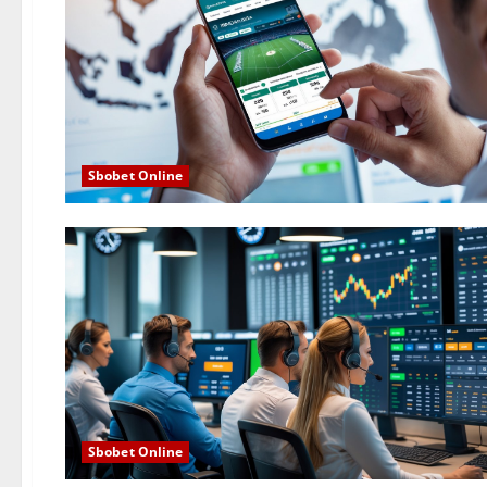
Sbobet Online
Sbobet Online