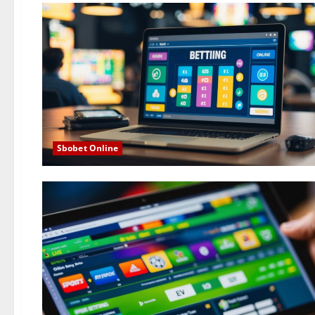
Sbobet Online