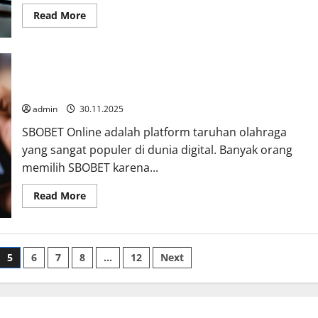
Read
Read More
more
about
SBOBET
Online
Terbaik
SBOBET Online: Platform Taruhan Olahraga Terlengkap di
Dengan
Data
Dunia Digital untuk Pengalaman Seru dan Mudah
Pertandingan
Lengkap
admin
30.11.2025
untuk
Pengalaman
SBOBET Online adalah platform taruhan olahraga
Taruhan
Maksimal
yang sangat populer di dunia digital. Banyak orang
memilih SBOBET karena...
Read
Read More
more
about
SBOBET
Online:
Platform
Taruhan
5
6
7
8
…
12
Next
Olahraga
Terlengkap
di
Dunia
Digital
untuk