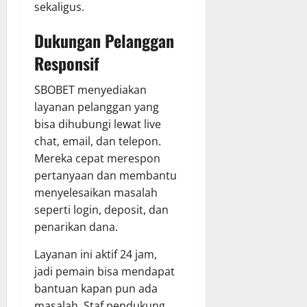
sekaligus.
Dukungan Pelanggan
Responsif
SBOBET menyediakan
layanan pelanggan yang
bisa dihubungi lewat live
chat, email, dan telepon.
Mereka cepat merespon
pertanyaan dan membantu
menyelesaikan masalah
seperti login, deposit, dan
penarikan dana.
Layanan ini aktif 24 jam,
jadi pemain bisa mendapat
bantuan kapan pun ada
masalah. Staf pendukung