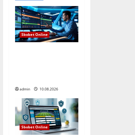
g
a
t
Sbobet Online
i
o
Sbobet Online Memahami
Perkembangan Layanan
n
Berbasis Internet Di Era
Modern dengan Mudah dan
Cepat
admin
10.08.2026
Sbobet Online