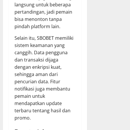
langsung untuk beberapa
pertandingan, jadi pemain
bisa menonton tanpa
pindah platform lain.
Selain itu, SBOBET memiliki
sistem keamanan yang
canggih. Data pengguna
dan transaksi dijaga
dengan enkripsi kuat,
sehingga aman dari
pencurian data. Fitur
notifikasi juga membantu
pemain untuk
mendapatkan update
terbaru tentang hasil dan
promo.