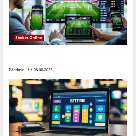
Sbobet Online
Sbobet Online Panduan Mengenal Teknologi Yang
Digunakan Pada Platform Digital Untuk Pemula
admin
08.08.2026