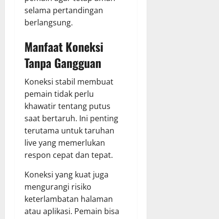
selama pertandingan
berlangsung.
Manfaat Koneksi
Tanpa Gangguan
Koneksi stabil membuat
pemain tidak perlu
khawatir tentang putus
saat bertaruh. Ini penting
terutama untuk taruhan
live yang memerlukan
respon cepat dan tepat.
Koneksi yang kuat juga
mengurangi risiko
keterlambatan halaman
atau aplikasi. Pemain bisa