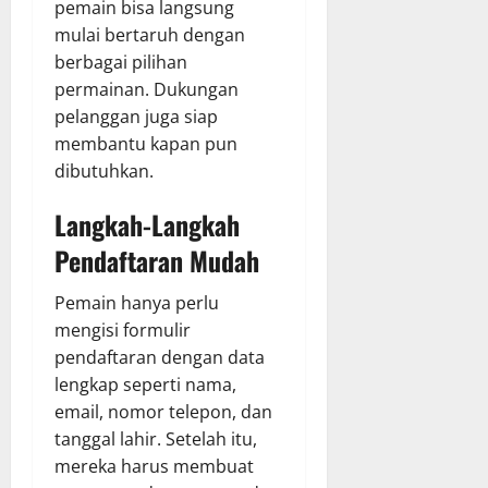
pemain bisa langsung
mulai bertaruh dengan
berbagai pilihan
permainan. Dukungan
pelanggan juga siap
membantu kapan pun
dibutuhkan.
Langkah-Langkah
Pendaftaran Mudah
Pemain hanya perlu
mengisi formulir
pendaftaran dengan data
lengkap seperti nama,
email, nomor telepon, dan
tanggal lahir. Setelah itu,
mereka harus membuat