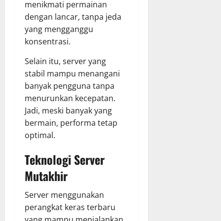
menikmati permainan
dengan lancar, tanpa jeda
yang mengganggu
konsentrasi.
Selain itu, server yang
stabil mampu menangani
banyak pengguna tanpa
menurunkan kecepatan.
Jadi, meski banyak yang
bermain, performa tetap
optimal.
Teknologi Server
Mutakhir
Server menggunakan
perangkat keras terbaru
yang mampu menjalankan