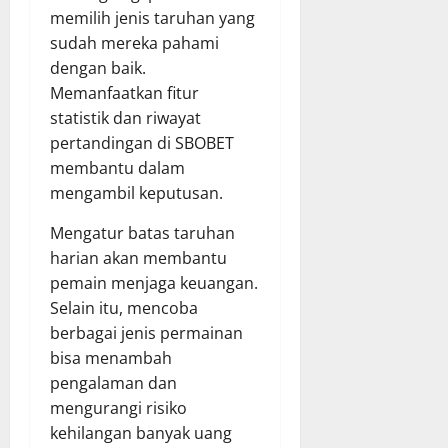
memilih jenis taruhan yang
sudah mereka pahami
dengan baik.
Memanfaatkan fitur
statistik dan riwayat
pertandingan di SBOBET
membantu dalam
mengambil keputusan.
Mengatur batas taruhan
harian akan membantu
pemain menjaga keuangan.
Selain itu, mencoba
berbagai jenis permainan
bisa menambah
pengalaman dan
mengurangi risiko
kehilangan banyak uang