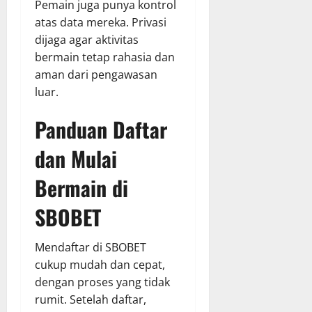
Pemain juga punya kontrol
atas data mereka. Privasi
dijaga agar aktivitas
bermain tetap rahasia dan
aman dari pengawasan
luar.
Panduan Daftar
dan Mulai
Bermain di
SBOBET
Mendaftar di SBOBET
cukup mudah dan cepat,
dengan proses yang tidak
rumit. Setelah daftar,