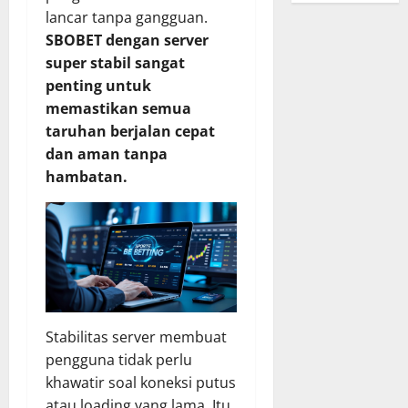
lancar tanpa gangguan.
SBOBET dengan server
super stabil sangat
penting untuk
memastikan semua
taruhan berjalan cepat
dan aman tanpa
hambatan.
Stabilitas server membuat
pengguna tidak perlu
khawatir soal koneksi putus
atau loading yang lama. Itu