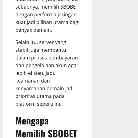
sebabnya, memilih SBOBET
dengan performa jaringan
kuat jadi pilihan utama bagi
banyak pemain.
Selain itu, server yang
stabil juga membantu
dalam proses pembayaran
dan pengelolaan akun agar
lebih efisien. Jadi,
keamanan dan
kenyamanan pemain jadi
prioritas utama pada
platform seperti ini.
Mengapa
Memilih SBOBET