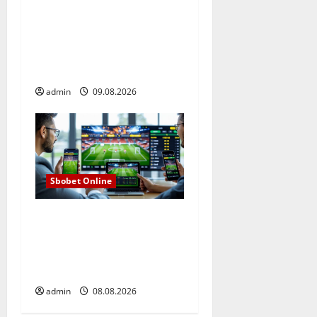
Sbobet Online Tinjauan Fitur
Platform Dan Pengalaman
Pengguna Digital yang
Mudah dan Menyenangkan
admin
09.08.2026
Sbobet Online
Sbobet Online Panduan
Mengenal Teknologi Yang
Digunakan Pada Platform
Digital Untuk Pemula
admin
08.08.2026