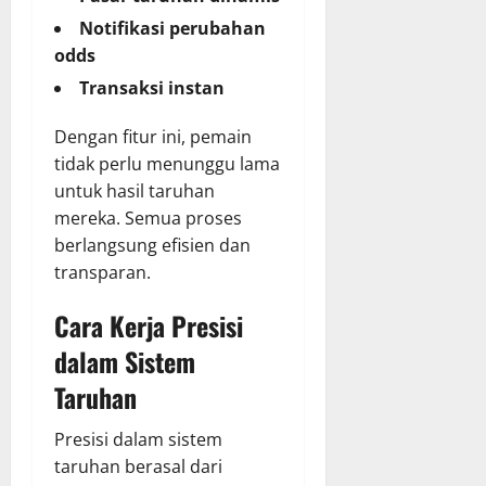
Notifikasi perubahan
odds
Transaksi instan
Dengan fitur ini, pemain
tidak perlu menunggu lama
untuk hasil taruhan
mereka. Semua proses
berlangsung efisien dan
transparan.
Cara Kerja Presisi
dalam Sistem
Taruhan
Presisi dalam sistem
taruhan berasal dari