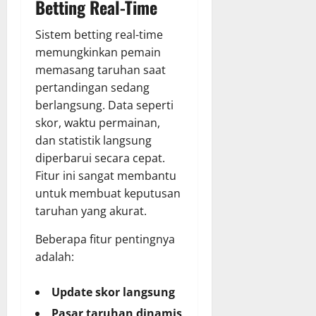
Betting Real-Time
Sistem betting real-time
memungkinkan pemain
memasang taruhan saat
pertandingan sedang
berlangsung. Data seperti
skor, waktu permainan,
dan statistik langsung
diperbarui secara cepat.
Fitur ini sangat membantu
untuk membuat keputusan
taruhan yang akurat.
Beberapa fitur pentingnya
adalah:
Update skor langsung
Pasar taruhan dinamis