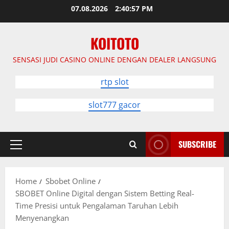
Skip
07.08.2026
2:40:58 PM
to
content
KOITOTO
SENSASI JUDI CASINO ONLINE DENGAN DEALER LANGSUNG
rtp slot
slot777 gacor
SUBSCRIBE
Primary
Menu
Home
Sbobet Online
SBOBET Online Digital dengan Sistem Betting Real-
Time Presisi untuk Pengalaman Taruhan Lebih
Menyenangkan