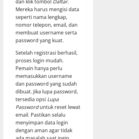
dan klik tombol
Daftar
.
Mereka harus mengisi data
seperti nama lengkap,
nomor telepon, email, dan
membuat username serta
password yang kuat.
Setelah registrasi berhasil,
proses login mudah.
Pemain hanya perlu
memasukkan username
dan password yang sudah
dibuat. Jika lupa password,
tersedia opsi
Lupa
Password
untuk reset lewat
email. Pastikan selalu
menyimpan data login
dengan aman agar tidak
ada masalah saat ingin