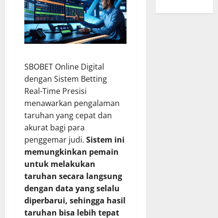
SBOBET Online Digital
dengan Sistem Betting
Real-Time Presisi
menawarkan pengalaman
taruhan yang cepat dan
akurat bagi para
penggemar judi.
Sistem ini
memungkinkan pemain
untuk melakukan
taruhan secara langsung
dengan data yang selalu
diperbarui, sehingga hasil
taruhan bisa lebih tepat