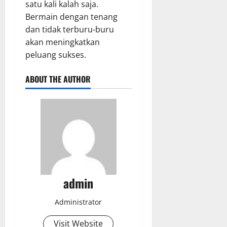
satu kali kalah saja.
Bermain dengan tenang
dan tidak terburu-buru
akan meningkatkan
peluang sukses.
ABOUT THE AUTHOR
admin
Administrator
Visit Website