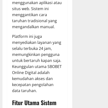
menggunakan aplikasi atau
situs web. Sistem ini
menggantikan cara
taruhan tradisional yang
mengandalkan manual.
Platform ini juga
menyediakan layanan yang
selalu terbuka 24 jam,
memungkinkan pengguna
untuk bertaruh kapan saja.
Keunggulan utama SBOBET
Online Digital adalah
kemudahan akses dan
kecepatan pengolahan
data taruhan.
Fitur Utama Sistem