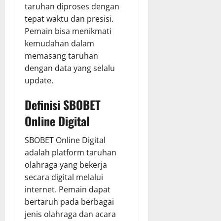
taruhan diproses dengan
tepat waktu dan presisi.
Pemain bisa menikmati
kemudahan dalam
memasang taruhan
dengan data yang selalu
update.
Definisi SBOBET
Online Digital
SBOBET Online Digital
adalah platform taruhan
olahraga yang bekerja
secara digital melalui
internet. Pemain dapat
bertaruh pada berbagai
jenis olahraga dan acara