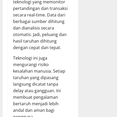
teknologi yang memonitor
pertandingan dan transaksi
secara real-time. Data dari
berbagai sumber dihitung
dan dianalisis secara
otomatis. Jadi, peluang dan
hasil taruhan dihitung
dengan cepat dan tepat.
Teknologi ini juga
mengurangi risiko
kesalahan manusia. Setiap
taruhan yang dipasang
langsung dicatat tanpa
delay atau gangguan. Ini
membuat pengalaman
bertaruh menjadi lebih
andal dan aman bagi
pengguna.