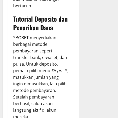
bertaruh.
Tutorial Deposito dan
Penarikan Dana
SBOBET menyediakan
berbagai metode
pembayaran seperti
transfer bank, e-wallet, dan
pulsa. Untuk deposito,
pemain pilih menu
Deposit
,
masukkan jumlah yang
ingin dimasukkan, lalu pilih
metode pembayaran.
Setelah pembayaran
berhasil, saldo akan
langsung aktif di akun
mereka.