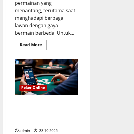
permainan yang
menantang, terutama saat
menghadapi berbagai
lawan dengan gaya
bermain berbeda. Untuk...
Read
Read More
more
about
Poker
Online:
Menaklukkan
Setiap
Meja
Dengan
Teknik
Cerdas
Poker Online
Untuk
Pemain
Pemula
Poker Online: Rahasia
Meningkatkan Keterampilan dan
Peluang Menang dengan Mudah
dan Seru
admin
28.10.2025