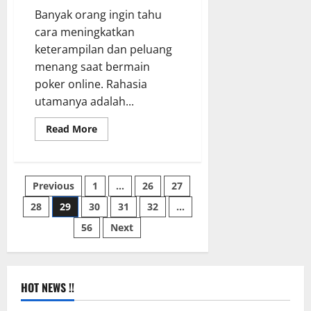
Banyak orang ingin tahu
cara meningkatkan
keterampilan dan peluang
menang saat bermain
poker online. Rahasia
utamanya adalah...
Read
Read More
more
about
Poker
Online:
Rahasia
Posts
Previous
1
…
26
27
Meningkatkan
Keterampilan
dan
28
29
30
31
32
…
pagination
Peluang
Menang
56
Next
dengan
Mudah
dan
Seru
HOT NEWS !!