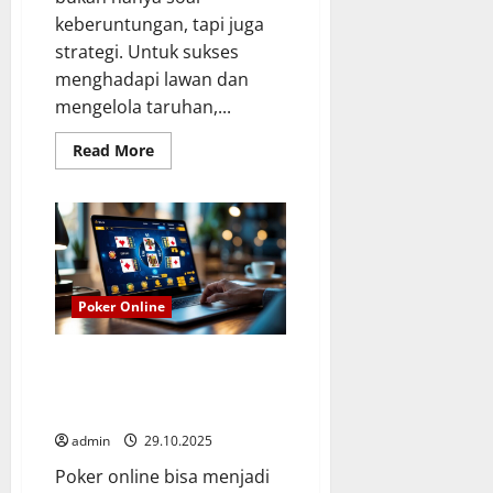
keberuntungan, tapi juga
strategi. Untuk sukses
menghadapi lawan dan
mengelola taruhan,...
Read
Read More
more
about
Poker
Online:
Tips
Sukses
Menghadapi
Lawan
dan
Mengelola
Poker Online
Taruhan
dengan
Mudah
Poker Online: Menaklukkan
Setiap Meja Dengan Teknik
Cerdas Untuk Pemain Pemula
admin
29.10.2025
Poker online bisa menjadi