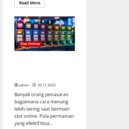
Read
Read More
more
about
Cara
Betting
Slot
Online:
Panduan
Lengkap
untuk
Pemula
Slot Online
di
Dunia
Permainan
Strategi dan Cara Betting Slot
Digital
yang
Online dengan Pola Permainan
Seru
Paling Efektif untuk Pemula dan
dan
Mudah
Pro
admin
05.11.2025
Banyak orang penasaran
bagaimana cara menang
lebih sering saat bermain
slot online. Pola permainan
yang efektif bisa...