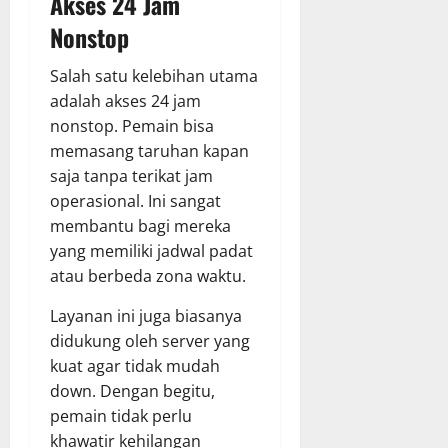
Akses 24 Jam
Nonstop
Salah satu kelebihan utama
adalah akses 24 jam
nonstop. Pemain bisa
memasang taruhan kapan
saja tanpa terikat jam
operasional. Ini sangat
membantu bagi mereka
yang memiliki jadwal padat
atau berbeda zona waktu.
Layanan ini juga biasanya
didukung oleh server yang
kuat agar tidak mudah
down. Dengan begitu,
pemain tidak perlu
khawatir kehilangan