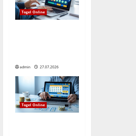
Togel Online
Togel Online Terbaik Dengan
Platform Modern Dan
Sistem Digital Aman untuk
Pengalaman Bermain
Terpercaya
admin
27.07.2026
Togel Online
Togel Online Resmi Dengan
Informasi Keluaran Harian