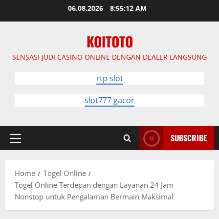
Skip
06.08.2026
8:55:13 AM
to
content
KOITOTO
SENSASI JUDI CASINO ONLINE DENGAN DEALER LANGSUNG
rtp slot
slot777 gacor
SUBSCRIBE
Primary
Menu
Home
Togel Online
Togel Online Terdepan dengan Layanan 24 Jam
Nonstop untuk Pengalaman Bermain Maksimal