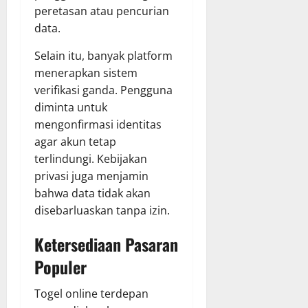
peretasan atau pencurian
data.
Selain itu, banyak platform
menerapkan sistem
verifikasi ganda. Pengguna
diminta untuk
mengonfirmasi identitas
agar akun tetap
terlindungi. Kebijakan
privasi juga menjamin
bahwa data tidak akan
disebarluaskan tanpa izin.
Ketersediaan Pasaran
Populer
Togel online terdepan