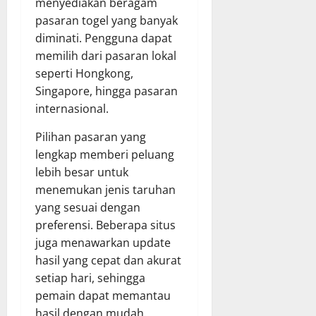
menyediakan beragam
pasaran togel yang banyak
diminati. Pengguna dapat
memilih dari pasaran lokal
seperti Hongkong,
Singapore, hingga pasaran
internasional.
Pilihan pasaran yang
lengkap memberi peluang
lebih besar untuk
menemukan jenis taruhan
yang sesuai dengan
preferensi. Beberapa situs
juga menawarkan update
hasil yang cepat dan akurat
setiap hari, sehingga
pemain dapat memantau
hasil dengan mudah.