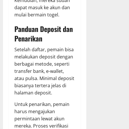
Kemudian, mereka sudah
dapat masuk ke akun dan
mulai bermain togel.
Panduan Deposit dan
Penarikan
Setelah daftar, pemain bisa
melakukan deposit dengan
berbagai metode, seperti
transfer bank, e-wallet,
atau pulsa. Minimal deposit
biasanya tertera jelas di
halaman deposit.
Untuk penarikan, pemain
harus mengajukan
permintaan lewat akun
mereka. Proses verifikasi