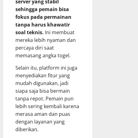
server yang stabil
sehingga pemain bisa
fokus pada permainan
tanpa harus khawatir
soal teknis.
Ini membuat
mereka lebih nyaman dan
percaya diri saat
memasang angka togel.
Selain itu, platform ini juga
menyediakan fitur yang
mudah digunakan, jadi
siapa saja bisa bermain
tanpa repot. Pemain pun
lebih sering kembali karena
merasa aman dan puas
dengan layanan yang
diberikan.