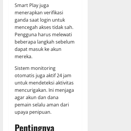
Smart Play juga
menerapkan verifikasi
ganda saat login untuk
mencegah akses tidak sah.
Pengguna harus melewati
beberapa langkah sebelum
dapat masuk ke akun
mereka.
Sistem monitoring
otomatis juga aktif 24 jam
untuk mendeteksi aktivitas
mencurigakan. Ini menjaga
agar akun dan dana
pemain selalu aman dari
upaya penipuan.
Pentingnya