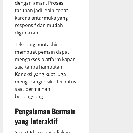
dengan aman. Proses
taruhan jadi lebih cepat
karena antarmuka yang
responsif dan mudah
digunakan.
Teknologi mutakhir ini
membuat pemain dapat
mengakses platform kapan
saja tanpa hambatan.
Koneksi yang kuat juga
mengurangi risiko terputus
saat permainan
berlangsung.
Pengalaman Bermain
yang Interaktif
Smart Play menyediakan