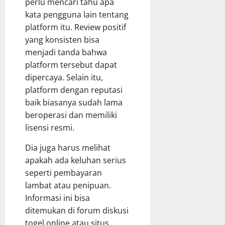
perlu mencari tahu apa
kata pengguna lain tentang
platform itu. Review positif
yang konsisten bisa
menjadi tanda bahwa
platform tersebut dapat
dipercaya. Selain itu,
platform dengan reputasi
baik biasanya sudah lama
beroperasi dan memiliki
lisensi resmi.
Dia juga harus melihat
apakah ada keluhan serius
seperti pembayaran
lambat atau penipuan.
Informasi ini bisa
ditemukan di forum diskusi
togel online atau situs