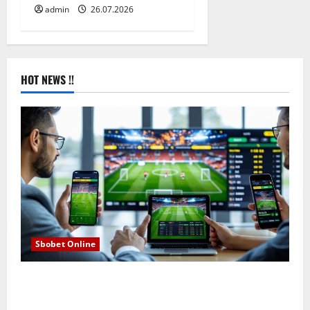
admin
26.07.2026
HOT NEWS !!
Sbobet Online
Sbobet Online Panduan Mengenal Teknologi Yang
Digunakan Pada Platform Digital Untuk Pemula