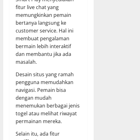
fitur live chat yang
memungkinkan pemain
bertanya langsung ke
customer service. Hal ini
membuat pengalaman
bermain lebih interaktif
dan membantu jika ada
masalah.
Desain situs yang ramah
pengguna memudahkan
navigasi. Pemain bisa
dengan mudah
menemukan berbagai jenis
togel atau melihat riwayat
permainan mereka.
Selain itu, ada fitur