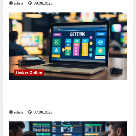
admin
08.08.2026
Sbobet Online
Sbobet Online Mengenal Inovasi Teknologi Dalam
Platform Permainan Digital Untuk Pengalaman Lebih
Seru
admin
07.08.2026