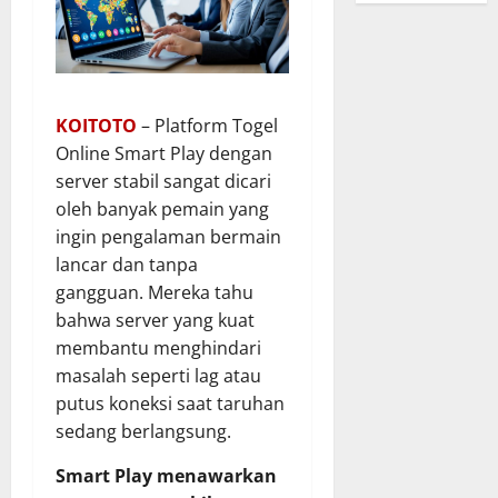
KOITOTO
– Platform Togel
Online Smart Play dengan
server stabil sangat dicari
oleh banyak pemain yang
ingin pengalaman bermain
lancar dan tanpa
gangguan. Mereka tahu
bahwa server yang kuat
membantu menghindari
masalah seperti lag atau
putus koneksi saat taruhan
sedang berlangsung.
Smart Play menawarkan