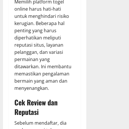
Memilih platform togel
online harus hati-hati
untuk menghindari risiko
kerugian. Beberapa hal
penting yang harus
diperhatikan meliputi
reputasi situs, layanan
pelanggan, dan variasi
permainan yang
ditawarkan. Ini membantu
memastikan pengalaman
bermain yang aman dan
menyenangkan.
Cek Review dan
Reputasi
Sebelum mendaftar, dia