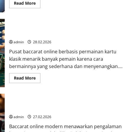
Read
Read More
more
about
Baccarat
Online
dengan
Pusat Baccarat Online Berbasis Permainan Kartu Klasik
Sistem
Meja
Dengan Pengalaman Seru dan Mudah
Elegan
&
admin
28.02.2026
Stabil
untuk
Pusat baccarat online berbasis permainan kartu
Pengalaman
Bermain
klasik menarik banyak pemain karena cara
Lebih
Seru
bermainnya yang sederhana dan menyenangkan....
Read
Read More
more
about
Pusat
Baccarat
Online
Baccarat Online Modern dengan Alur Permainan Terstruktur
Berbasis
Permainan
untuk Pemula yang Ingin Menang Mudah
Kartu
Klasik
admin
27.02.2026
Dengan
Pengalaman
Baccarat online modern menawarkan pengalaman
Seru
dan