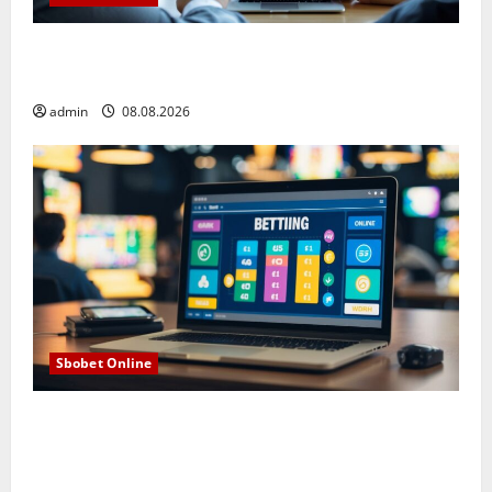
Sbobet Online Panduan Mengenal Teknologi Yang
Digunakan Pada Platform Digital Untuk Pemula
admin
08.08.2026
Sbobet Online
Sbobet Online Mengenal Inovasi Teknologi Dalam
Platform Permainan Digital Untuk Pengalaman Lebih
Seru