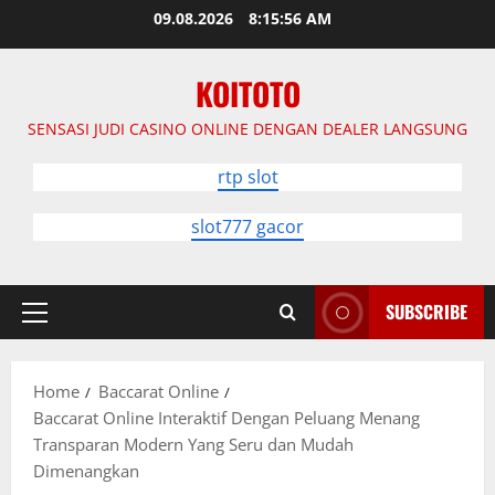
Skip
09.08.2026
8:15:57 AM
to
content
KOITOTO
SENSASI JUDI CASINO ONLINE DENGAN DEALER LANGSUNG
rtp slot
slot777 gacor
SUBSCRIBE
Primary
Menu
Home
Baccarat Online
Baccarat Online Interaktif Dengan Peluang Menang
Transparan Modern Yang Seru dan Mudah
Dimenangkan