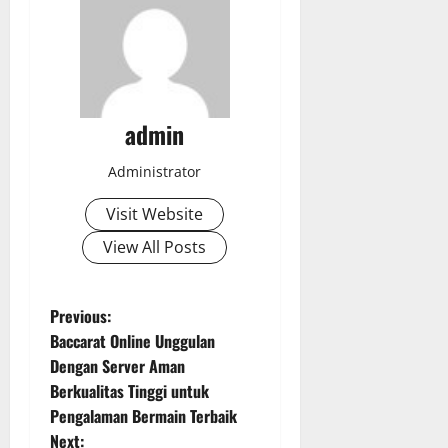
admin
Administrator
Visit Website
View All Posts
P
Previous:
Baccarat Online Unggulan
o
Dengan Server Aman
Berkualitas Tinggi untuk
s
Pengalaman Bermain Terbaik
Next: