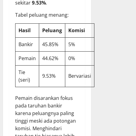
sekitar
9.53%
.
Tabel peluang menang:
Hasil
Peluang
Komisi
Bankir
45.85%
5%
Pemain
44.62%
0%
Tie
9.53%
Bervariasi
(seri)
Pemain disarankan fokus
pada taruhan bankir
karena peluangnya paling
tinggi meski ada potongan
komisi. Menghindari
taruhan tie biasanya lebih