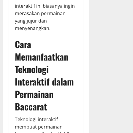
interaktif ini biasanya ingin
merasakan permainan
yang jujur dan
menyenangkan.
Cara
Memanfaatkan
Teknologi
Interaktif dalam
Permainan
Baccarat
Teknologi interaktif
membuat permainan