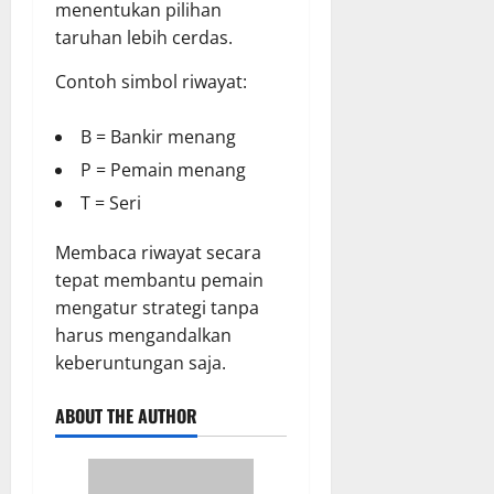
menentukan pilihan
taruhan lebih cerdas.
Contoh simbol riwayat:
B = Bankir menang
P = Pemain menang
T = Seri
Membaca riwayat secara
tepat membantu pemain
mengatur strategi tanpa
harus mengandalkan
keberuntungan saja.
ABOUT THE AUTHOR