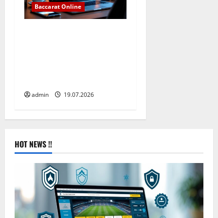
Baccarat Online
Baccarat Online Modern
Dengan Teknologi Live
Dealer dan Fitur Interaktif
Untuk Pengalaman Bermain
Lebih Seru
admin
19.07.2026
HOT NEWS !!