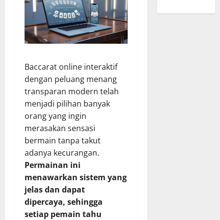
Baccarat online interaktif
dengan peluang menang
transparan modern telah
menjadi pilihan banyak
orang yang ingin
merasakan sensasi
bermain tanpa takut
adanya kecurangan.
Permainan ini
menawarkan sistem yang
jelas dan dapat
dipercaya, sehingga
setiap pemain tahu