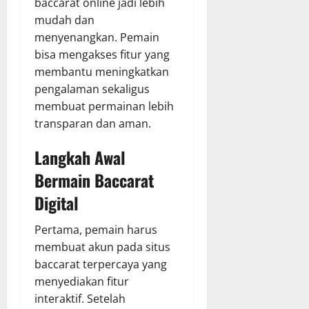
baccarat online jadi lebih
mudah dan
menyenangkan. Pemain
bisa mengakses fitur yang
membantu meningkatkan
pengalaman sekaligus
membuat permainan lebih
transparan dan aman.
Langkah Awal
Bermain Baccarat
Digital
Pertama, pemain harus
membuat akun pada situs
baccarat terpercaya yang
menyediakan fitur
interaktif. Setelah