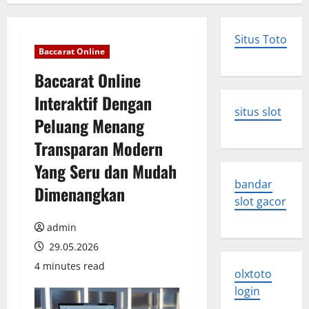
Situs Toto
Baccarat Online
Baccarat Online
Interaktif Dengan
situs slot
Peluang Menang
Transparan Modern
Yang Seru dan Mudah
bandar
Dimenangkan
slot gacor
admin
29.05.2026
4 minutes read
olxtoto
login