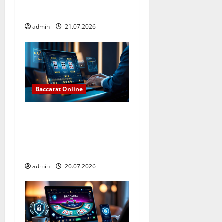
Digital yang Seru dan
Mudah
admin
21.07.2026
Baccarat Online
Baccarat Online Dengan
Panduan Memahami Aturan
Dan Mekanisme Dasar: Cara
Mudah Bermain dan Menang
admin
20.07.2026