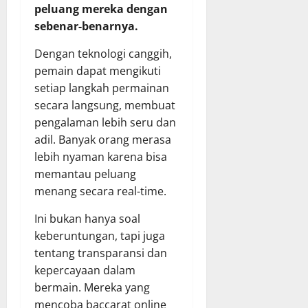
peluang mereka dengan
sebenar-benarnya.
Dengan teknologi canggih,
pemain dapat mengikuti
setiap langkah permainan
secara langsung, membuat
pengalaman lebih seru dan
adil. Banyak orang merasa
lebih nyaman karena bisa
memantau peluang
menang secara real-time.
Ini bukan hanya soal
keberuntungan, tapi juga
tentang transparansi dan
kepercayaan dalam
bermain. Mereka yang
mencoba baccarat online