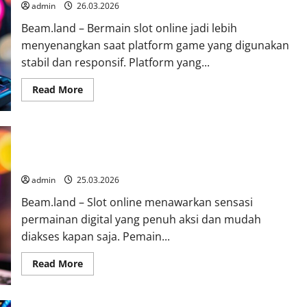
Pecinta
admin
26.03.2026
Slot
Yang
Beam.land – Bermain slot online jadi lebih
Seru
Dan
menyenangkan saat platform game yang digunakan
Mengasyikkan
stabil dan responsif. Platform yang...
Read
Read More
more
about
Slot
Online
Dengan
Slot Online Dengan Sensasi Gameplay Penuh Aksi Yang Seru
Platform
Stabil
Dan Menantang
Dan
Performa
admin
25.03.2026
Cepat
Untuk
Beam.land – Slot online menawarkan sensasi
Pengalaman
Bermain
permainan digital yang penuh aksi dan mudah
Lebih
Nyaman
diakses kapan saja. Pemain...
Read
Read More
more
about
Slot
Online