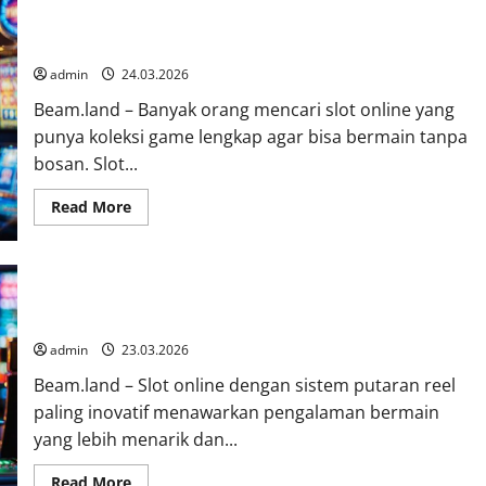
Dengan
Slot Online Terbaik Dengan Koleksi Game Premium
Sensasi
Gameplay
Terlengkap Untuk Hiburan Maksimal
Penuh
Aksi
admin
24.03.2026
Yang
Seru
Beam.land – Banyak orang mencari slot online yang
Dan
Menantang
punya koleksi game lengkap agar bisa bermain tanpa
bosan. Slot...
Read
Read More
more
about
Slot
Online
Terbaik
Slot Online Dengan Sistem Reel Digital Terbaru Untuk
Dengan
Koleksi
Pengalaman Bermain Seru Dan Menghibur
Game
Premium
admin
23.03.2026
Terlengkap
Untuk
Beam.land – Slot online dengan sistem putaran reel
Hiburan
Maksimal
paling inovatif menawarkan pengalaman bermain
yang lebih menarik dan...
Read
Read More