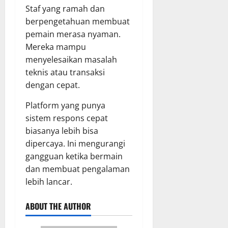
Staf yang ramah dan
berpengetahuan membuat
pemain merasa nyaman.
Mereka mampu
menyelesaikan masalah
teknis atau transaksi
dengan cepat.
Platform yang punya
sistem respons cepat
biasanya lebih bisa
dipercaya. Ini mengurangi
gangguan ketika bermain
dan membuat pengalaman
lebih lancar.
ABOUT THE AUTHOR