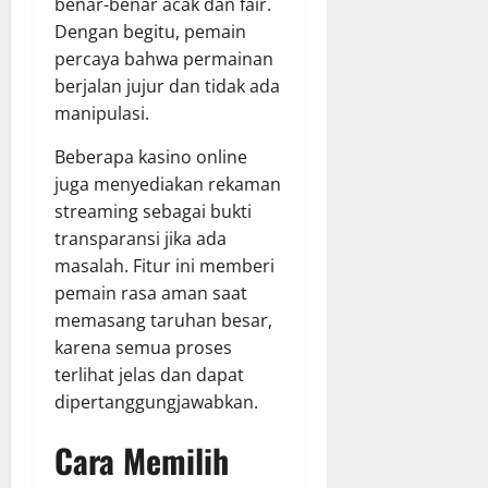
benar-benar acak dan fair.
Dengan begitu, pemain
percaya bahwa permainan
berjalan jujur dan tidak ada
manipulasi.
Beberapa kasino online
juga menyediakan rekaman
streaming sebagai bukti
transparansi jika ada
masalah. Fitur ini memberi
pemain rasa aman saat
memasang taruhan besar,
karena semua proses
terlihat jelas dan dapat
dipertanggungjawabkan.
Cara Memilih