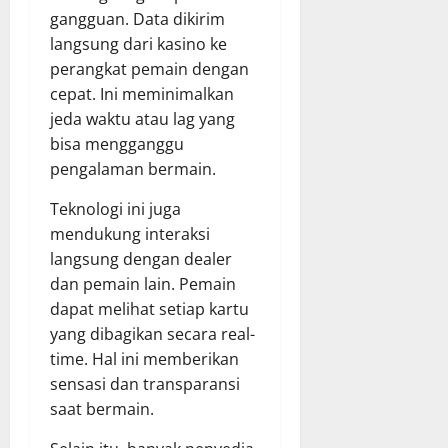
gangguan. Data dikirim
langsung dari kasino ke
perangkat pemain dengan
cepat. Ini meminimalkan
jeda waktu atau lag yang
bisa mengganggu
pengalaman bermain.
Teknologi ini juga
mendukung interaksi
langsung dengan dealer
dan pemain lain. Pemain
dapat melihat setiap kartu
yang dibagikan secara real-
time. Hal ini memberikan
sensasi dan transparansi
saat bermain.