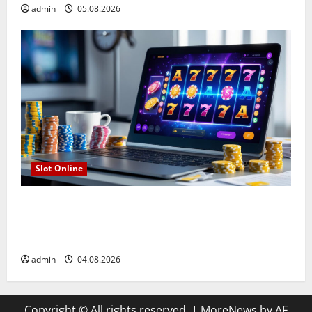
admin
05.08.2026
Slot Online
Slot Online Mengenal RTP Volatilitas Dan Fitur
Permainan Secara Umum Untuk Pemula yang Ingin
Menang Mudah
admin
04.08.2026
Copyright © All rights reserved.
|
MoreNews
by AF