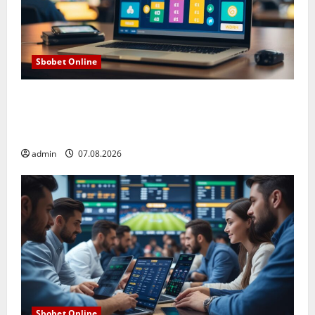
Sbobet Online
Sbobet Online Mengenal Inovasi Teknologi Dalam
Platform Permainan Digital Untuk Pengalaman Lebih
Seru
admin
07.08.2026
Sbobet Online