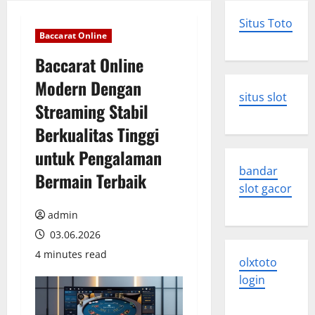
Situs Toto
Baccarat Online
Baccarat Online
Modern Dengan
situs slot
Streaming Stabil
Berkualitas Tinggi
untuk Pengalaman
bandar
Bermain Terbaik
slot gacor
admin
03.06.2026
4 minutes read
olxtoto
login