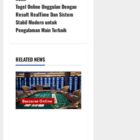
t
Togel Online Unggulan Dengan
Result RealTime Dan Sistem
n
Stabil Modern untuk
Pengalaman Main Terbaik
a
v
i
RELATED NEWS
g
a
t
Baccarat Online
i
Baccarat Online Mengenal
o
Sistem Permainan dan
Perkembangan Platform