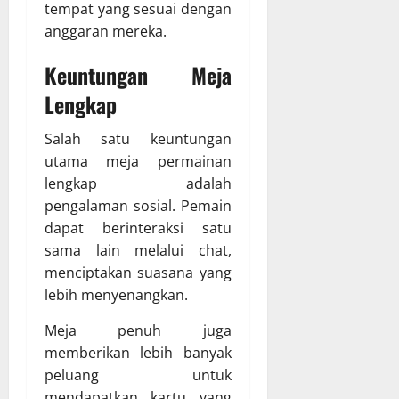
tempat yang sesuai dengan
anggaran mereka.
Keuntungan Meja
Lengkap
Salah satu keuntungan
utama meja permainan
lengkap adalah
pengalaman sosial. Pemain
dapat berinteraksi satu
sama lain melalui chat,
menciptakan suasana yang
lebih menyenangkan.
Meja penuh juga
memberikan lebih banyak
peluang untuk
mendapatkan kartu yang