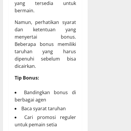
yang tersedia untuk
bermain.
Namun, perhatikan syarat
dan ketentuan yang
menyertai bonus.
Beberapa bonus memiliki
taruhan yang harus
dipenuhi sebelum bisa
dicairkan.
Tip Bonus:
Bandingkan bonus di
berbagai agen
Baca syarat taruhan
Cari promosi reguler
untuk pemain setia