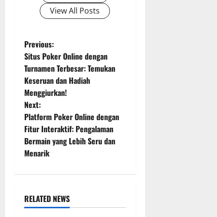
View All Posts
P
Previous:
Situs Poker Online dengan
o
Turnamen Terbesar: Temukan
Keseruan dan Hadiah
s
Menggiurkan!
t
Next:
Platform Poker Online dengan
n
Fitur Interaktif: Pengalaman
Bermain yang Lebih Seru dan
a
Menarik
v
i
RELATED NEWS
g