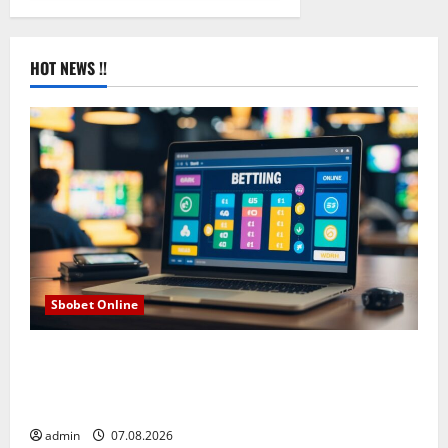
HOT NEWS !!
Sbobet Online
Sbobet Online Mengenal Inovasi Teknologi Dalam
Platform Permainan Digital Untuk Pengalaman Lebih
Seru
admin
07.08.2026