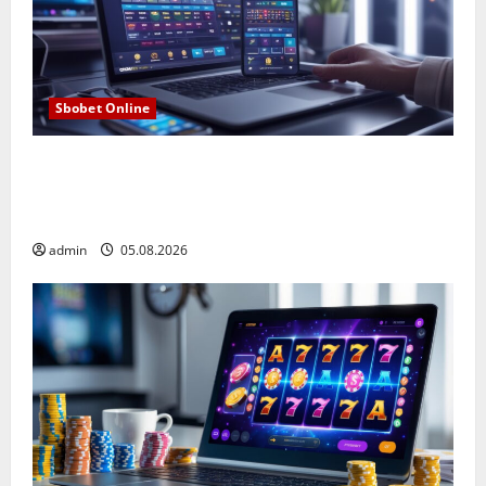
Sbobet Online
Sbobet Online Informasi Lengkap Tentang Sistem
Operasional Platform Digital untuk Pengguna
Pemula
admin
05.08.2026