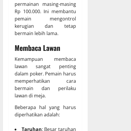
permainan masing-masing
Rp 100.000. Ini membantu
pemain mengontrol
kerugian dan tetap
bermain lebih lama.
Membaca Lawan
Kemampuan membaca
lawan sangat penting
dalam poker. Pemain harus
memperhatikan cara
bermain dan perilaku
lawan di meja.
Beberapa hal yang harus
diperhatikan adalah:
Taruhan
: Besar taruhan