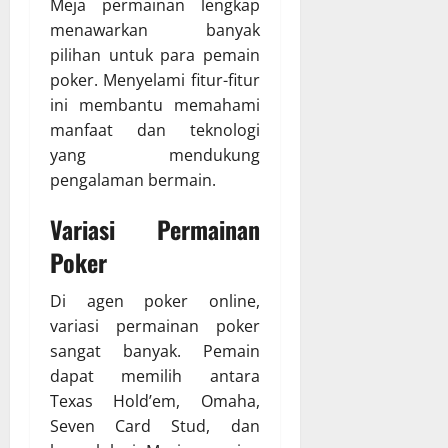
Meja permainan lengkap
menawarkan banyak
pilihan untuk para pemain
poker. Menyelami fitur-fitur
ini membantu memahami
manfaat dan teknologi
yang mendukung
pengalaman bermain.
Variasi Permainan
Poker
Di agen poker online,
variasi permainan poker
sangat banyak. Pemain
dapat memilih antara
Texas Hold’em, Omaha,
Seven Card Stud, dan