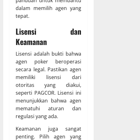
panduan untuk membantu
dalam memilih agen yang
tepat.
Lisensi dan
Keamanan
Lisensi adalah bukti bahwa
agen poker beroperasi
secara legal. Pastikan agen
memiliki lisensi dari
otoritas yang diakui,
seperti PAGCOR. Lisensi ini
menunjukkan bahwa agen
mematuhi aturan dan
regulasi yang ada.
Keamanan juga sangat
penting. Pilih agen yang