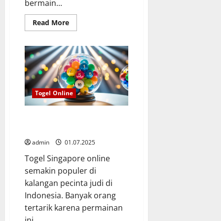
bermain...
Read
Read More
more
about
Bandar
togel
online
resmi:
Panduan
Memilih
Situs
Terpercaya
Togel Online
Togel Singapore Online: Cara
Seru Main dan Menang
admin
01.07.2025
Togel Singapore online
semakin populer di
kalangan pecinta judi di
Indonesia. Banyak orang
tertarik karena permainan
ini...