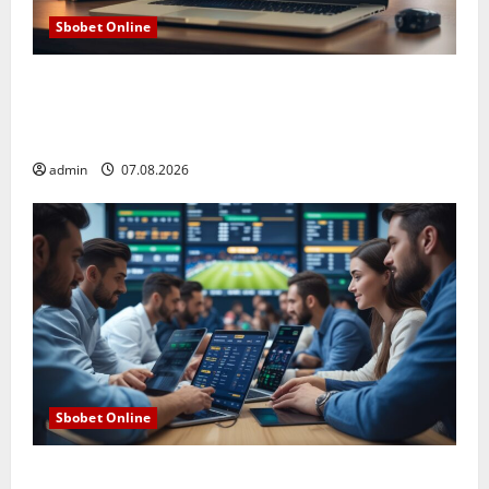
Sbobet Online
Sbobet Online Mengenal Inovasi Teknologi Dalam
Platform Permainan Digital Untuk Pengalaman Lebih
Seru
admin
07.08.2026
Sbobet Online
Sbobet Online Memahami Sistem Keamanan Dan