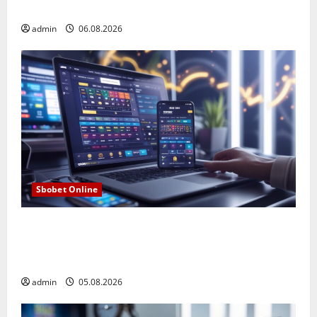
Perlindungan Akun Pengguna Dengan Mudah
admin
06.08.2026
Sbobet Online
Sbobet Online Informasi Lengkap Tentang Sistem
Operasional Platform Digital untuk Pengguna
Pemula
admin
05.08.2026