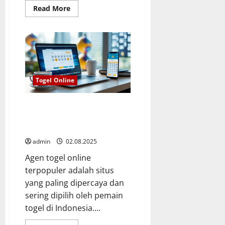
Read
Read More
more
about
Prediksi
Togel
Online
Akurat
untuk
Menang
Lebih
Mudah
Togel Online
dan
Seru
Agen Togel Online Terpopuler
dengan Layanan Terpercaya dan
Mudah Digunakan
admin
02.08.2025
Agen togel online
terpopuler adalah situs
yang paling dipercaya dan
sering dipilih oleh pemain
togel di Indonesia....