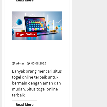
Read More
more
about
Pasaran
Togel
Lengkap
Online:
Panduan
Seru
dan
Mudah
Togel Online
Bermain
dari
Rumah
Situs Togel Online Terbaik untuk
Pengalaman Main yang Seru dan
Aman
admin
05.08.2025
Banyak orang mencari situs
togel online terbaik untuk
bermain dengan aman dan
mudah. Situs togel online
terbaik...
Read
Read More