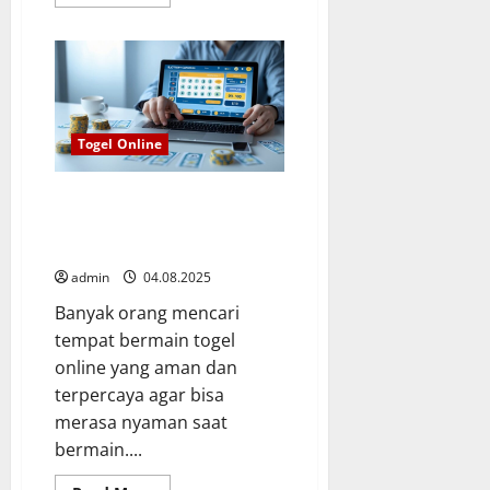
more
about
Situs
Togel
Online
Terbaik
untuk
Pengalaman
Main
yang
Togel Online
Seru
dan
Aman
Tempat Bermain Togel Online
Terpercaya untuk Pengalaman
Seru dan Aman
admin
04.08.2025
Banyak orang mencari
tempat bermain togel
online yang aman dan
terpercaya agar bisa
merasa nyaman saat
bermain....