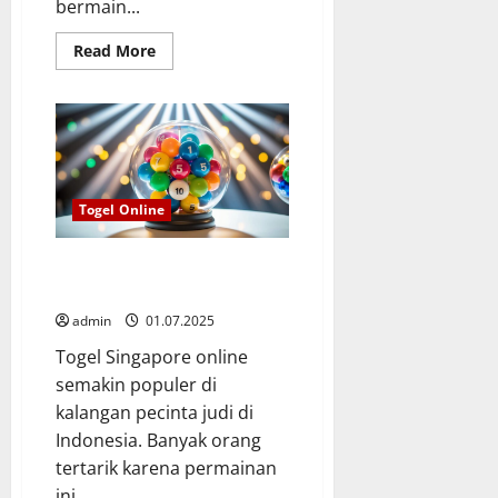
bermain...
Read
Read More
more
about
Bandar
togel
online
resmi:
Panduan
Memilih
Situs
Terpercaya
Togel Online
Togel Singapore Online: Cara
Seru Main dan Menang
admin
01.07.2025
Togel Singapore online
semakin populer di
kalangan pecinta judi di
Indonesia. Banyak orang
tertarik karena permainan
ini...