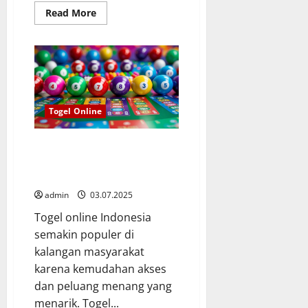
Read
Read More
more
about
Togel
Online
dengan
Peluang
Tinggi:
Cara
Mudah
Menang
Togel Online
Lebih
Sering
Togel Online Indonesia: Cara
Bermain Aman dan
Menguntungkan
admin
03.07.2025
Togel online Indonesia
semakin populer di
kalangan masyarakat
karena kemudahan akses
dan peluang menang yang
menarik. Togel...