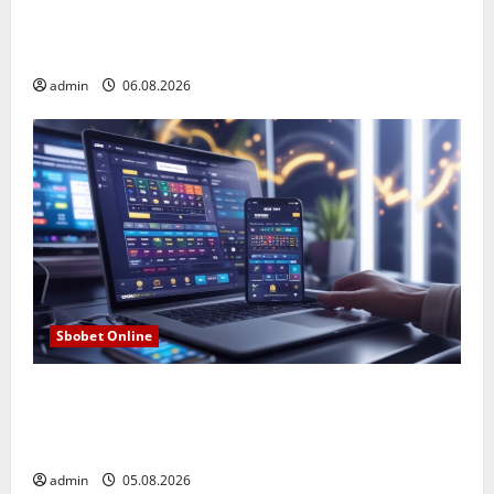
Sbobet Online Memahami Sistem Keamanan Dan
Perlindungan Akun Pengguna Dengan Mudah
admin
06.08.2026
Sbobet Online
Sbobet Online Informasi Lengkap Tentang Sistem
Operasional Platform Digital untuk Pengguna
Pemula
admin
05.08.2026