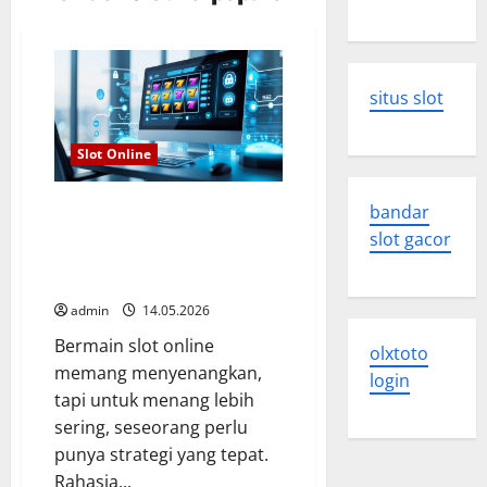
situs slot
Slot Online
Rahasia Menentukan Strategi Di
bandar
Slot Online Dengan Analisa Pola
slot gacor
Dan Waktu Tepat Untuk Menang
Maksimal
admin
14.05.2026
Bermain slot online
olxtoto
memang menyenangkan,
login
tapi untuk menang lebih
sering, seseorang perlu
punya strategi yang tepat.
Rahasia...