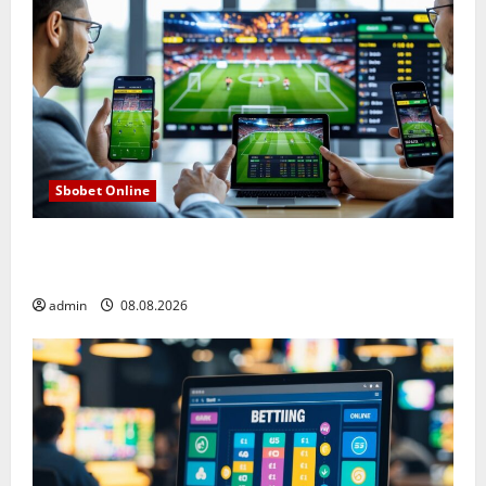
Sbobet Online
Sbobet Online Panduan Mengenal Teknologi Yang
Digunakan Pada Platform Digital Untuk Pemula
admin
08.08.2026