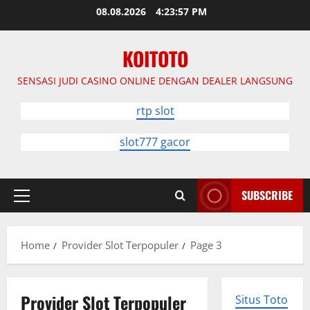
Skip
08.08.2026
4:23:58 PM
to
content
KOITOTO
SENSASI JUDI CASINO ONLINE DENGAN DEALER LANGSUNG
rtp slot
slot777 gacor
SUBSCRIBE
Primary
Menu
Home
Provider Slot Terpopuler
Page 3
Provider Slot Terpopuler
Situs Toto