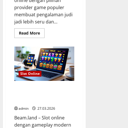
online dengan pilihan
provider game populer
membuat pengalaman judi
jadi lebih seru dan...
Read
Read More
more
about
Slot
Online
Dengan
Provider
Game
Terpopuler
Untuk
Hiburan
Slot Online
Seru
Dan
Peluang
Slot Online Dengan Fitur
Menang
Besar
Modern Untuk Pecinta Slot Yang
Seru Dan Mengasyikkan
admin
27.03.2026
Beam.land – Slot online
dengan gameplay modern