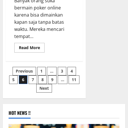
Banyak orang suka
bermain poker online
karena bisa dimainkan
kapan saja tanpa batas
waktu. Mereka mencari
tempat...
Read
Read More
more
about
Poker
Online
24
Posts
Previous
1
…
3
4
Jam
Dengan
Akses
5
6
7
8
9
…
11
pagination
Cepat
Untuk
Next
Hiburan
Tanpa
Batas
HOT NEWS !!