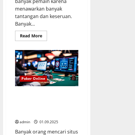
banyak pemain karena
menawarkan banyak
tantangan dan keseruan.
Banyak...
Read
Read More
more
about
Kompetisi
Seru
di
Situs
Poker
Online
dengan
Bonus
Poker Online
Menarik
untuk
Pengalaman
Situs Poker Online Terpercaya
Bermain
Maksimal
Dengan Turnamen Besar untuk
Pengalaman Seru dan Menang
Banyak
admin
01.09.2025
Banyak orang mencari situs