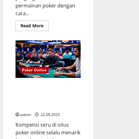
permainan poker dengan
cara...
Read
Read More
more
about
Arena
Poker
Online
Modern
dengan
Pilihan
Game
Lengkap
Poker Online
untuk
Pengalaman
Seru
Kompetisi Seru di Situs Poker
dan
Praktis
Online dengan Bonus Menarik
untuk Pengalaman Bermain
Maksimal
admin
22.09.2025
Kompetisi seru di situs
poker online selalu menarik