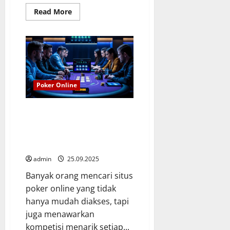
Read
Read More
more
about
Poker
Online
Gacor
dengan
Dealer
Profesional
dan
Real
Poker Online
Time
untuk
Pengalaman
Situs Poker Online Populer
Bermain
Seru
dengan Kompetisi Menarik
Setiap Hari untuk Pengalaman
Seru dan Menantang
admin
25.09.2025
Banyak orang mencari situs
poker online yang tidak
hanya mudah diakses, tapi
juga menawarkan
kompetisi menarik setiap...