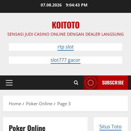
Skip
07.08.2026
9:04:44 PM
to
content
KOITOTO
SENSASI JUDI CASINO ONLINE DENGAN DEALER LANGSUNG
rtp slot
slot777 gacor
SUBSCRIBE
Primary
Menu
Home
Poker Online
Page 3
Poker Online
Situs Toto