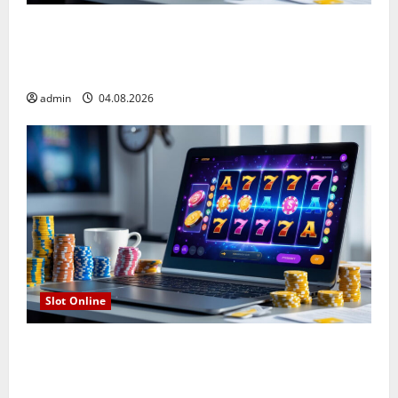
Slot Online Mengenal RTP Volatilitas Dan Fitur
Permainan Secara Umum Untuk Pemula yang Ingin
Menang Mudah
admin
04.08.2026
Slot Online
Slot Online Panduan Bermain Secara Bertanggung
Jawab Dan Mengelola Risiko dengan Tips Praktis dan
Mudah