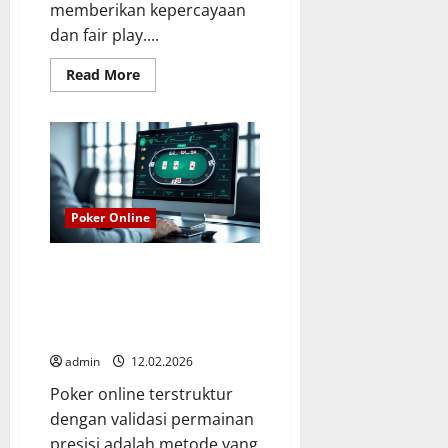
memberikan kepercayaan
dan fair play....
Read
Read More
more
about
Poker
Online
Profesional
Dengan
Aturan
Main
Transparan
untuk
Poker Online
Pengalaman
Bermain
yang
Poker Online Terstruktur
Jelas
dan
Dengan Validasi Permainan
Adil
Presisi untuk Pengalaman Seru
dan Aman
admin
12.02.2026
Poker online terstruktur
dengan validasi permainan
presisi adalah metode yang