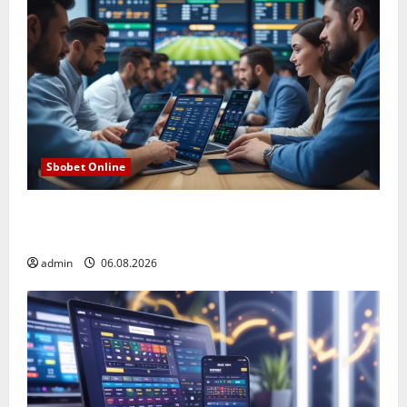
Sbobet Online
Sbobet Online Memahami Sistem Keamanan Dan
Perlindungan Akun Pengguna Dengan Mudah
admin
06.08.2026