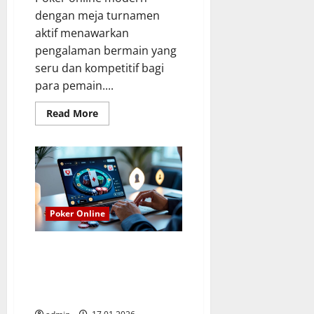
dengan meja turnamen
aktif menawarkan
pengalaman bermain yang
seru dan kompetitif bagi
para pemain....
Read
Read More
more
about
Poker
Online
Modern
Dengan
Meja
Turnamen
Aktif
untuk
Poker Online
Pengalaman
Seru
dan
Situs Poker Online Terpercaya
Menantang
Dengan Sistem Fair Play untuk
Pengalaman Bermain Aman dan
Menyenangkan