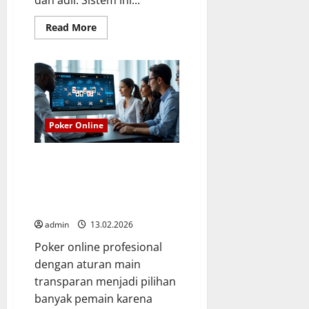
Read
Read More
more
about
Poker
Online
dengan
Sistem
Meja
Kompetitif
Terpadu
untuk
Poker Online
Pengalaman
Bermain
Seru
Poker Online Profesional
Dengan Aturan Main Transparan
untuk Pengalaman Bermain
yang Jelas dan Adil
admin
13.02.2026
Poker online profesional
dengan aturan main
transparan menjadi pilihan
banyak pemain karena