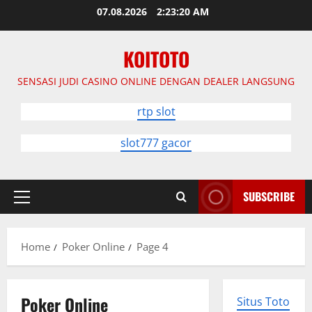
Skip
07.08.2026
2:23:21 AM
to
content
KOITOTO
SENSASI JUDI CASINO ONLINE DENGAN DEALER LANGSUNG
rtp slot
slot777 gacor
SUBSCRIBE
Primary
Menu
Home
Poker Online
Page 4
Poker Online
Situs Toto