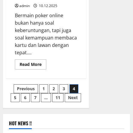
admin
10.12.2025
Bermain poker online
bukan hanya soal
keberuntungan, tapi juga
soal kemampuan membaca
kartu dan lawan dengan
tepat....
Read
Read More
more
about
Teknik
Membaca
Kartu
Posts
Previous
1
2
3
4
dan
Lawan
di
5
6
7
…
11
Next
pagination
Poker
Online
Secara
Akurat
untuk
Pemula
HOT NEWS !!
yang
Ingin