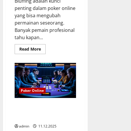
Bluffing adalah kunci
penting dalam poker online
yang bisa mengubah
permainan seseorang.
Banyak pemain profesional
tahu kapan...
Read
Read More
more
about
Rahasia
Profesional
Menguasai
Bluffing
di
Poker
Online
Untuk
Poker Online
Pemain
Pemula
dan
Cara Cerdas Mengatur Ritme
Mahir
Permainan di Poker Online
untuk Pemula Friendly
admin
11.12.2025