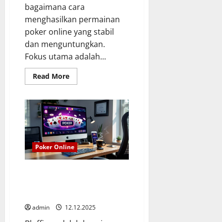
bagaimana cara
menghasilkan permainan
poker online yang stabil
dan menguntungkan.
Fokus utama adalah...
Read
Read More
more
about
Kunci
Sukses
Menghasilkan
Permainan
Poker
Online
yang
Stabil
Poker Online
Untuk
Pemain
Pemula
Rahasia Profesional Menguasai
dan
Profesional
Bluffing di Poker Online Untuk
Pemain Pemula dan Mahir
admin
12.12.2025