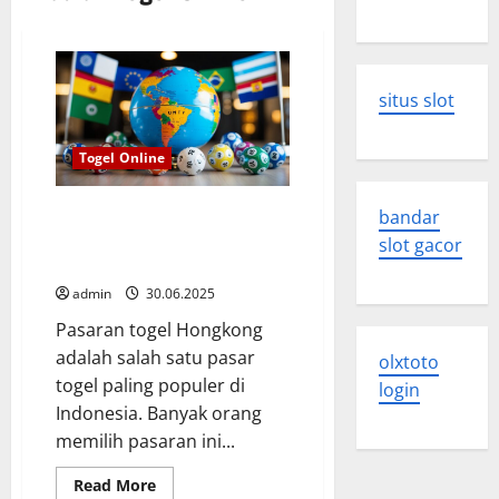
situs slot
Togel Online
Pasaran Togel Hongkong:
bandar
Panduan Lengkap dan Tips
slot gacor
Menang
admin
30.06.2025
Pasaran togel Hongkong
adalah salah satu pasar
olxtoto
togel paling populer di
login
Indonesia. Banyak orang
memilih pasaran ini...
Read
Read More