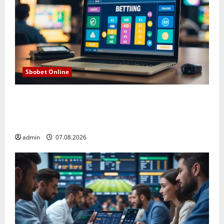
Sbobet Online
Sbobet Online Mengenal Inovasi Teknologi Dalam
Platform Permainan Digital Untuk Pengalaman Lebih
Seru
admin
07.08.2026