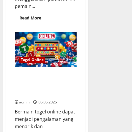
pemain...
Read
Read More
more
about
Layanan
Pengeluaran
Togel
Online
Cepat
dan
Mudah:
Solusi
Togel Online
Praktis
untuk
Para
Pengalaman Bermain Togel
Pemain
Online dengan Hasil Real-Time:
Menikmati Kemenangan Instan
yang Seru!
admin
05.05.2025
Bermain togel online dapat
menjadi pengalaman yang
menarik dan