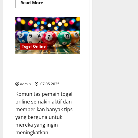
Read
Read More
more
about
Situs
Togel
Online
dengan
Update
Hasil
Harian:
Temukan
Togel Online
Informasi
Terkini
dan
Komunitas Pemain Togel Online
Akurat!
Aktif dan Berbagi Tips untuk
Sukses Bermain
admin
07.05.2025
Komunitas pemain togel
online semakin aktif dan
memberikan banyak tips
yang berguna untuk
mereka yang ingin
meningkatkan...