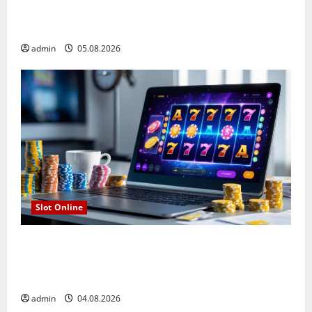
Operasional Platform Digital untuk Pengguna
Pemula
admin
05.08.2026
Slot Online
Slot Online Mengenal RTP Volatilitas Dan Fitur
Permainan Secara Umum Untuk Pemula yang Ingin
Menang Mudah
admin
04.08.2026