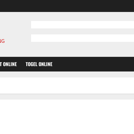
NG
T ONLINE
TOGEL ONLINE