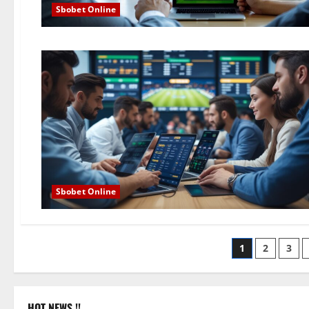
Sbobet Online
Sbobet Online
Posts
1
2
3
paginati
HOT NEWS !!