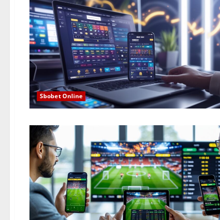
Sbobet Online