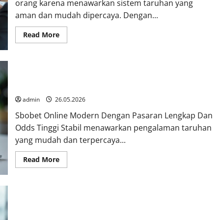
orang karena menawarkan sistem taruhan yang
Pemula
aman dan mudah dipercaya. Dengan...
Read
Read More
more
about
Sbobet
Online
Terpercaya
Sbobet Online Modern Dengan Pasaran Lengkap Dan Odds
Dengan
Sistem
Tinggi Stabil untuk Pengalaman Taruhan Terbaik
Taruhan
Aman
admin
26.05.2026
Dan
Server
Sbobet Online Modern Dengan Pasaran Lengkap Dan
Berkualitas
untuk
Odds Tinggi Stabil menawarkan pengalaman taruhan
Pengalaman
Judi
yang mudah dan terpercaya...
Terbaik
Read
Read More
more
about
Sbobet
Online
Modern
Sbobet Online Populer Dengan Akses Mudah Dan Transaksi
Dengan
Pasaran
Instan Cepat Untuk Pengalaman Taruhan Terbaik
Lengkap