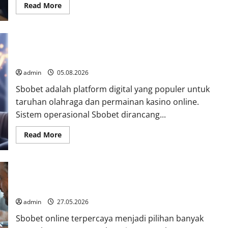
Read
Read More
more
about
Sbobet
Online
Memahami
Sbobet Online Informasi Lengkap Tentang Sistem Operasional
Sistem
Keamanan
Platform Digital untuk Pengguna Pemula
Dan
Perlindungan
admin
05.08.2026
Akun
Pengguna
Sbobet adalah platform digital yang populer untuk
Dengan
Mudah
taruhan olahraga dan permainan kasino online.
Sistem operasional Sbobet dirancang...
Read
Read More
more
about
Sbobet
Online
Informasi
Sbobet Online Terpercaya Dengan Sistem Taruhan Aman Dan
Lengkap
Tentang
Server Berkualitas untuk Pengalaman Judi Terbaik
Sistem
Operasional
admin
27.05.2026
Platform
Digital
Sbobet online terpercaya menjadi pilihan banyak
untuk
Pengguna