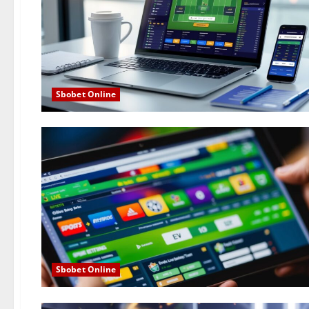
Sbobet Online
Sbobet Online