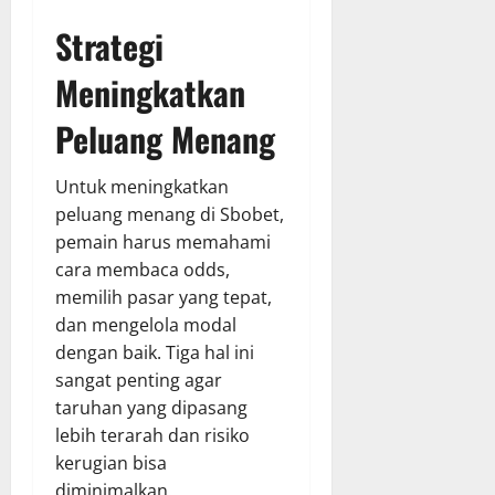
Strategi
Meningkatkan
Peluang Menang
Untuk meningkatkan
peluang menang di Sbobet,
pemain harus memahami
cara membaca odds,
memilih pasar yang tepat,
dan mengelola modal
dengan baik. Tiga hal ini
sangat penting agar
taruhan yang dipasang
lebih terarah dan risiko
kerugian bisa
diminimalkan.