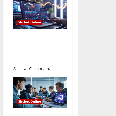
Sbobet Online
Sbobet Online Informasi
Lengkap Tentang Sistem
Operasional Platform
Digital untuk Pengguna
Pemula
admin
05.08.2026
Sbobet Online
Link Sbobet88 Resmi 2026