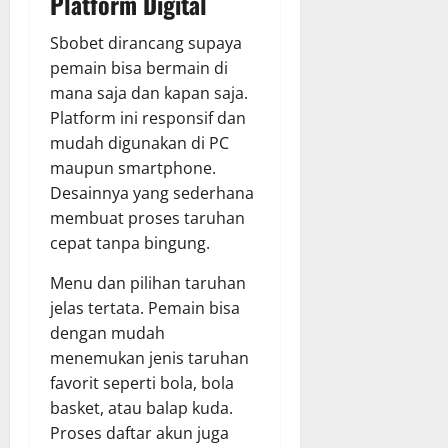
Platform Digital
Sbobet dirancang supaya
pemain bisa bermain di
mana saja dan kapan saja.
Platform ini responsif dan
mudah digunakan di PC
maupun smartphone.
Desainnya yang sederhana
membuat proses taruhan
cepat tanpa bingung.
Menu dan pilihan taruhan
jelas tertata. Pemain bisa
dengan mudah
menemukan jenis taruhan
favorit seperti bola, bola
basket, atau balap kuda.
Proses daftar akun juga