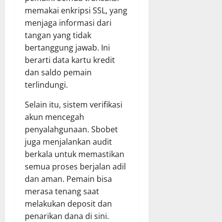
memakai enkripsi SSL, yang
menjaga informasi dari
tangan yang tidak
bertanggung jawab. Ini
berarti data kartu kredit
dan saldo pemain
terlindungi.
Selain itu, sistem verifikasi
akun mencegah
penyalahgunaan. Sbobet
juga menjalankan audit
berkala untuk memastikan
semua proses berjalan adil
dan aman. Pemain bisa
merasa tenang saat
melakukan deposit dan
penarikan dana di sini.