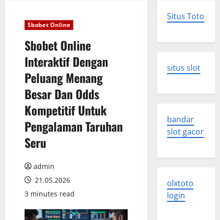
Situs Toto
Sbobet Online
Sbobet Online
Interaktif Dengan
situs slot
Peluang Menang
Besar Dan Odds
Kompetitif Untuk
bandar
Pengalaman Taruhan
slot gacor
Seru
admin
21.05.2026
olxtoto
3 minutes read
login