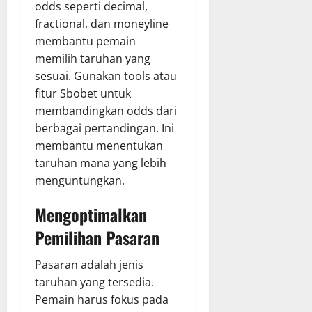
odds seperti decimal,
fractional, dan moneyline
membantu pemain
memilih taruhan yang
sesuai. Gunakan tools atau
fitur Sbobet untuk
membandingkan odds dari
berbagai pertandingan. Ini
membantu menentukan
taruhan mana yang lebih
menguntungkan.
Mengoptimalkan
Pemilihan Pasaran
Pasaran adalah jenis
taruhan yang tersedia.
Pemain harus fokus pada