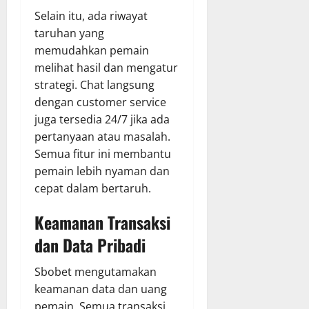
Selain itu, ada riwayat
taruhan yang
memudahkan pemain
melihat hasil dan mengatur
strategi. Chat langsung
dengan customer service
juga tersedia 24/7 jika ada
pertanyaan atau masalah.
Semua fitur ini membantu
pemain lebih nyaman dan
cepat dalam bertaruh.
Keamanan Transaksi
dan Data Pribadi
Sbobet mengutamakan
keamanan data dan uang
pemain. Semua transaksi