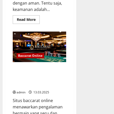
dengan aman. Tentu saja,
keamanan adalah...
Read
Read More
more
about
Platform
Baccarat
Online
Dengan
Fitur
Keamanan
Terjamin:
Pilihan
Baccarat Online
Aman
untuk
Para
Situs Baccarat Online dengan
Penggemar
Permainan
Bonus Menarik Setiap Hari:
Kasino
Temukan Keseruan dan
Keuntungannya!
admin
13.03.2025
Situs baccarat online
menawarkan pengalaman
bermain yang seru dan