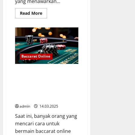
yang menawarkan...
Read
Read More
more
about
Situs
Baccarat
Online
Resmi:
Panduan
Terpercaya
untuk
Pemain
Baccarat Online
Platform Baccarat Online
Dengan Fitur Keamanan
Terjamin: Pilihan Aman untuk
Para Penggemar Permainan
Kasino
admin
14.03.2025
Saat ini, banyak orang yang
mencari cara untuk
bermain baccarat online