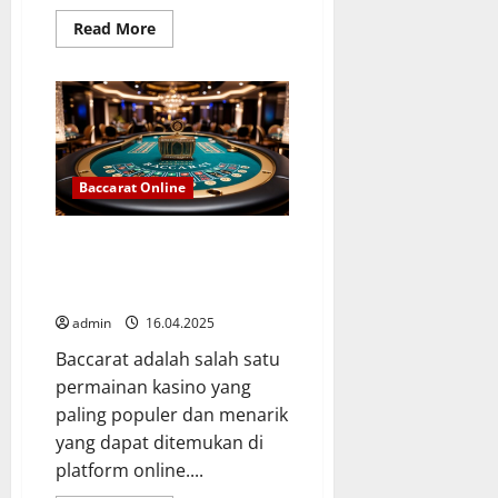
Read
Read More
more
about
Baccarat
Online
Maxwin:
Strategi
dan
Tips
Menang
Maksimal
Baccarat Online
Platform Baccarat Online 24
Jam: Nikmati Permainan Kapan
Saja dan Di Mana Saja
admin
16.04.2025
Baccarat adalah salah satu
permainan kasino yang
paling populer dan menarik
yang dapat ditemukan di
platform online....