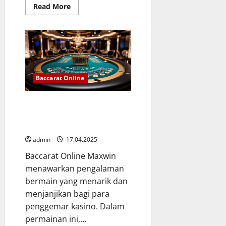
Read
Read More
more
about
Taruhan
Baccarat
Online
Terpopuler:
Panduan
untuk
Pemain
Pemula
Baccarat Online
dan
Profesional
Baccarat Online Maxwin:
Strategi dan Tips Menang
Maksimal
admin
17.04.2025
Baccarat Online Maxwin
menawarkan pengalaman
bermain yang menarik dan
menjanjikan bagi para
penggemar kasino. Dalam
permainan ini,...