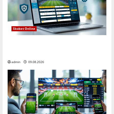
Sbobet Online
Sbobet Online Tinjauan Fitur Platform Dan
Pengalaman Pengguna Digital yang Mudah dan
Menyenangkan
admin
09.08.2026