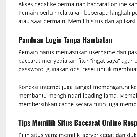
Akses cepat ke permainan baccarat online san
Pemain perlu melakukan beberapa langkah pe
atau saat bermain. Memilih situs dan aplikas
Panduan Login Tanpa Hambatan
Pemain harus memastikan username dan passw
baccarat menyediakan fitur “ingat saya” agar p
password, gunakan opsi reset untuk membua
Koneksi internet juga sangat memengaruhi ke
membantu menghindari loading lama. Memaka
membersihkan cache secara rutin juga membu
Tips Memilih Situs Baccarat Online Resp
Pilih situs yang memiliki server cepat dan du