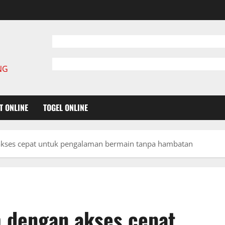
NG
T ONLINE
TOGEL ONLINE
 akses cepat untuk pengalaman bermain tanpa hambatan
m dengan akses cepat