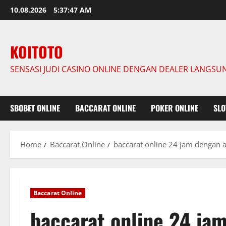
Skip
10.08.2026
5:37:48 AM
to
content
KOITOTO
SENSASI JUDI CASINO ONLINE DENGAN DEALER LANGSU
SBOBET ONLINE
BACCARAT ONLINE
POKER ONLINE
SLO
Home
Baccarat Online
baccarat online 24 jam dengan
Baccarat Online
baccarat online 24 ja