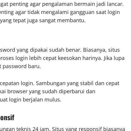
gat penting agar pengalaman bermain jadi lancar.
nting agar tidak mengalami gangguan saat login
i yang tepat juga sangat membantu.
ord yang dipakai sudah benar. Biasanya, situs
roses login lebih cepat keesokan harinya. Jika lupa
t password baru.
cepatan login. Sambungan yang stabil dan cepat
i browser yang sudah diperbarui dan
at login berjalan mulus.
onsif
kungan teknis 24 jam. Situs yang responsif biasanya