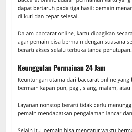
dapat bertaruh pada tiga hasil: pemain mena
diikuti dan cepat selesai.
Dalam baccarat online, kartu dibagikan secara 
agar pemain bisa bermain dengan suasana sepe
berarti akses selalu terbuka tanpa penutupan.
Keunggulan Permainan 24 Jam
Keuntungan utama dari baccarat online yang b
bermain kapan pun, pagi, siang, malam, atau d
Layanan nonstop berarti tidak perlu menungg
pemain mendapatkan pengalaman lancar dan
Selain itu, pemain bisa mengatur waktu berm