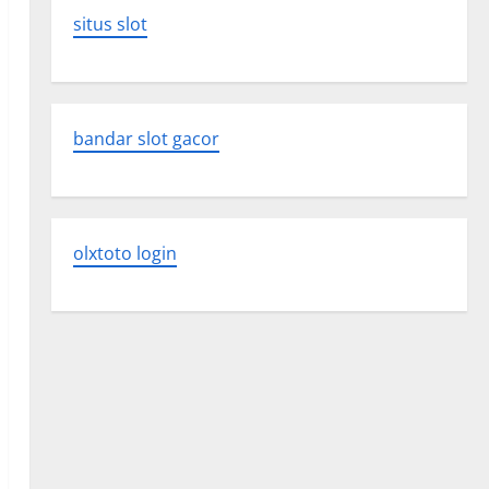
situs slot
bandar slot gacor
olxtoto login