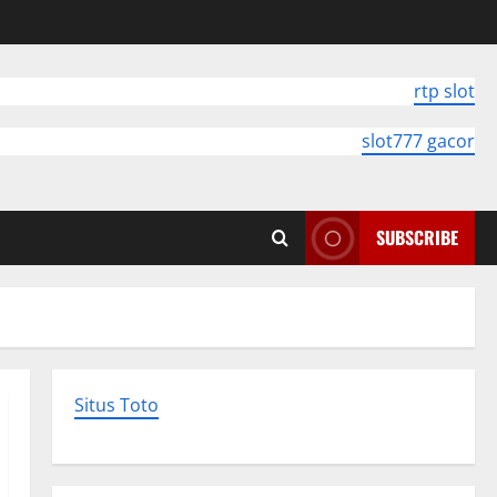
rtp slot
slot777 gacor
SUBSCRIBE
Situs Toto