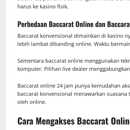
harus ke kasino fisik.
Perbedaan Baccarat Online dan Baccara
Baccarat konvensional dimainkan di kasino nya
lebih lambat dibanding online. Waktu bermain
Sementara baccarat online menggunakan teknol
komputer. Pilihan live dealer menggabungkan
Baccarat online 24 jam punya kemudahan aks
baccarat konvensional menawarkan suasana tr
oleh online.
Cara Mengakses Baccarat Onlin