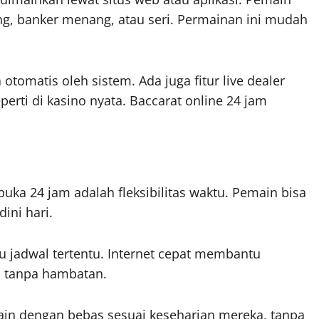
ng, banker menang, atau seri. Permainan ini mudah
otomatis oleh sistem. Ada juga fitur live dealer
rti di kasino nyata. Baccarat online 24 jam
uka 24 jam adalah fleksibilitas waktu. Pemain bisa
ini hari.
u jadwal tertentu. Internet cepat membantu
 tanpa hambatan.
ain dengan bebas sesuai keseharian mereka, tanpa