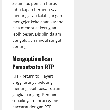
Selain itu, pemain harus
tahu kapan berhenti saat
menang atau kalah. Jangan
mengejar kekalahan karena
bisa membuat kerugian
lebih besar. Disiplin dalam
pengelolaan modal sangat
penting.
Mengoptimalkan
Pemanfaatan RTP
RTP (Return to Player)
tinggi artinya peluang
menang lebih besar dalam
jangka panjang. Pemain
sebaiknya mencari game
baccarat dengan RTP