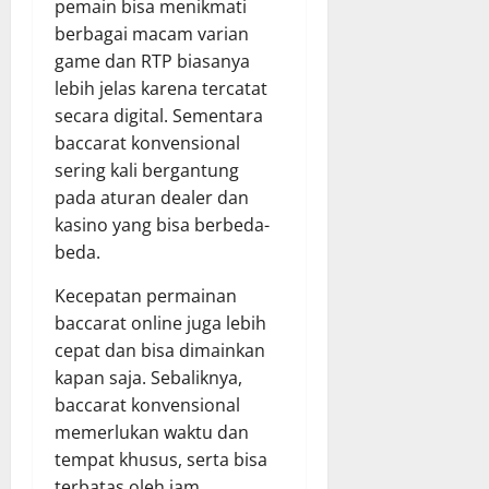
pemain bisa menikmati
berbagai macam varian
game dan RTP biasanya
lebih jelas karena tercatat
secara digital. Sementara
baccarat konvensional
sering kali bergantung
pada aturan dealer dan
kasino yang bisa berbeda-
beda.
Kecepatan permainan
baccarat online juga lebih
cepat dan bisa dimainkan
kapan saja. Sebaliknya,
baccarat konvensional
memerlukan waktu dan
tempat khusus, serta bisa
terbatas oleh jam