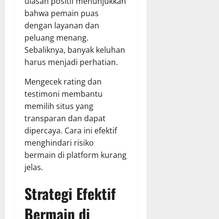
ulasan positif menunjukkan
bahwa pemain puas
dengan layanan dan
peluang menang.
Sebaliknya, banyak keluhan
harus menjadi perhatian.
Mengecek rating dan
testimoni membantu
memilih situs yang
transparan dan dapat
dipercaya. Cara ini efektif
menghindari risiko
bermain di platform kurang
jelas.
Strategi Efektif
Bermain di