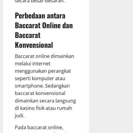
secara besar-besaran.
Perbedaan antara
Baccarat Online dan
Baccarat
Konvensional
Baccarat online dimainkan
melalui internet
menggunakan perangkat
seperti komputer atau
smartphone. Sedangkan
baccarat konvensional
dimainkan secara langsung
di kasino fisik atau rumah
judi.
Pada baccarat online,