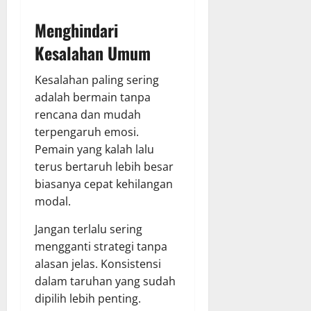
Menghindari
Kesalahan Umum
Kesalahan paling sering
adalah bermain tanpa
rencana dan mudah
terpengaruh emosi.
Pemain yang kalah lalu
terus bertaruh lebih besar
biasanya cepat kehilangan
modal.
Jangan terlalu sering
mengganti strategi tanpa
alasan jelas. Konsistensi
dalam taruhan yang sudah
dipilih lebih penting.