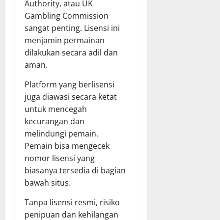
Authority, atau UK
Gambling Commission
sangat penting. Lisensi ini
menjamin permainan
dilakukan secara adil dan
aman.
Platform yang berlisensi
juga diawasi secara ketat
untuk mencegah
kecurangan dan
melindungi pemain.
Pemain bisa mengecek
nomor lisensi yang
biasanya tersedia di bagian
bawah situs.
Tanpa lisensi resmi, risiko
penipuan dan kehilangan