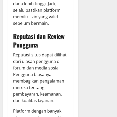
dana lebih tinggi. Jadi,
selalu pastikan platform
memiliki izin yang valid
sebelum bermain.
Reputasi dan Review
Pengguna
Reputasi situs dapat dilihat
dari ulasan pengguna di
forum dan media sosial.
Pengguna biasanya
membagikan pengalaman
mereka tentang
pembayaran, keamanan,
dan kualitas layanan.
Platform dengan banyak