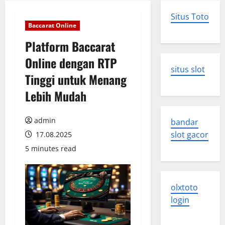
Situs Toto
Baccarat Online
Platform Baccarat
Online dengan RTP
situs slot
Tinggi untuk Menang
Lebih Mudah
admin
bandar
slot gacor
17.08.2025
5 minutes read
olxtoto
login