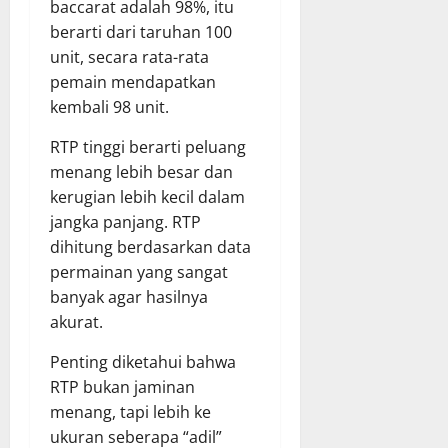
baccarat adalah 98%, itu
berarti dari taruhan 100
unit, secara rata-rata
pemain mendapatkan
kembali 98 unit.
RTP tinggi berarti peluang
menang lebih besar dan
kerugian lebih kecil dalam
jangka panjang. RTP
dihitung berdasarkan data
permainan yang sangat
banyak agar hasilnya
akurat.
Penting diketahui bahwa
RTP bukan jaminan
menang, tapi lebih ke
ukuran seberapa “adil”