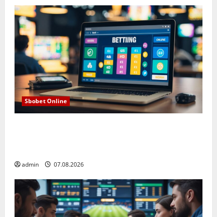
Sbobet Online
Sbobet Online Mengenal Inovasi Teknologi Dalam
Platform Permainan Digital Untuk Pengalaman Lebih
Seru
admin
07.08.2026