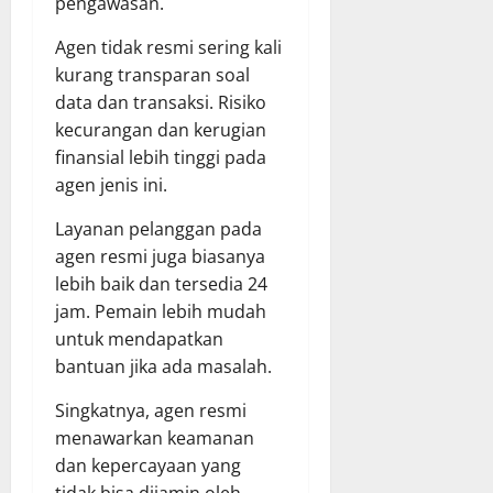
pengawasan.
Agen tidak resmi sering kali
kurang transparan soal
data dan transaksi. Risiko
kecurangan dan kerugian
finansial lebih tinggi pada
agen jenis ini.
Layanan pelanggan pada
agen resmi juga biasanya
lebih baik dan tersedia 24
jam. Pemain lebih mudah
untuk mendapatkan
bantuan jika ada masalah.
Singkatnya, agen resmi
menawarkan keamanan
dan kepercayaan yang
tidak bisa dijamin oleh