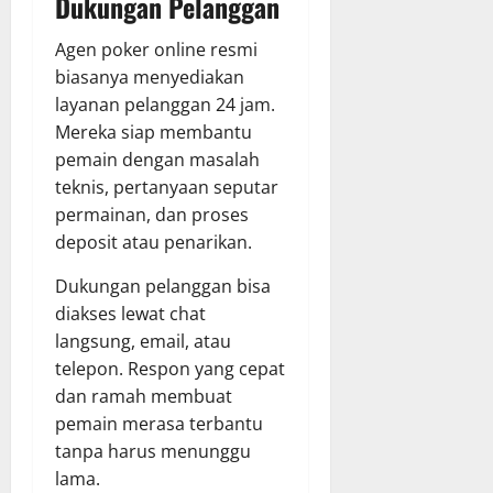
Dukungan Pelanggan
Agen poker online resmi
biasanya menyediakan
layanan pelanggan 24 jam.
Mereka siap membantu
pemain dengan masalah
teknis, pertanyaan seputar
permainan, dan proses
deposit atau penarikan.
Dukungan pelanggan bisa
diakses lewat chat
langsung, email, atau
telepon. Respon yang cepat
dan ramah membuat
pemain merasa terbantu
tanpa harus menunggu
lama.