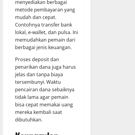
menyediakan berbagai
metode pembayaran yang
mudah dan cepat.
Contohnya transfer bank
lokal, e-wallet, dan pulsa. Ini
memudahkan pemain dari
berbagai jenis keuangan.
Proses deposit dan
penarikan dana juga harus
jelas dan tanpa biaya
tersembunyi. Waktu
pencairan dana sebaiknya
tidak lama agar pemain
bisa cepat memakai uang
mereka kembali saat
dibutuhkan.