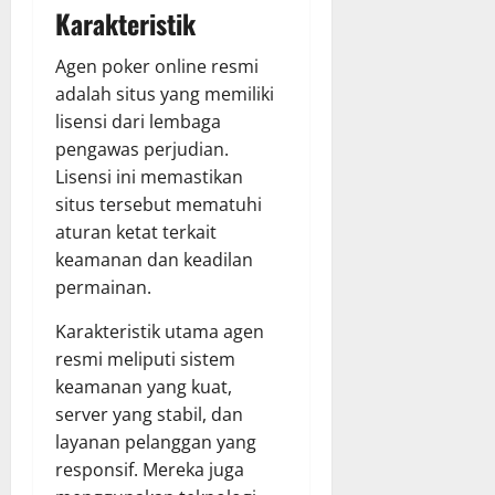
Karakteristik
Agen poker online resmi
adalah situs yang memiliki
lisensi dari lembaga
pengawas perjudian.
Lisensi ini memastikan
situs tersebut mematuhi
aturan ketat terkait
keamanan dan keadilan
permainan.
Karakteristik utama agen
resmi meliputi sistem
keamanan yang kuat,
server yang stabil, dan
layanan pelanggan yang
responsif. Mereka juga