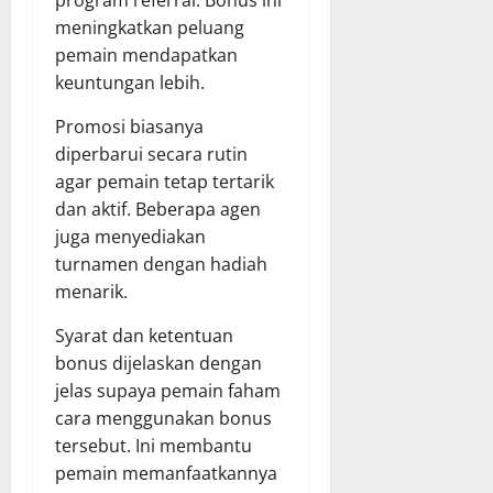
meningkatkan peluang
pemain mendapatkan
keuntungan lebih.
Promosi biasanya
diperbarui secara rutin
agar pemain tetap tertarik
dan aktif. Beberapa agen
juga menyediakan
turnamen dengan hadiah
menarik.
Syarat dan ketentuan
bonus dijelaskan dengan
jelas supaya pemain faham
cara menggunakan bonus
tersebut. Ini membantu
pemain memanfaatkannya