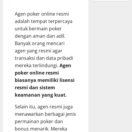
Agen poker online resmi
adalah tempat terpercaya
untuk bermain poker
dengan aman dan adil.
Banyak orang mencari
agen yang resmi agar
transaksi dan data pribadi
mereka terlindungi.
Agen
poker online resmi
biasanya memiliki lisensi
resmi dan sistem
keamanan yang kuat.
Selain itu, agen resmi juga
menawarkan berbagai jenis
permainan poker dan
bonus menarik. Mereka