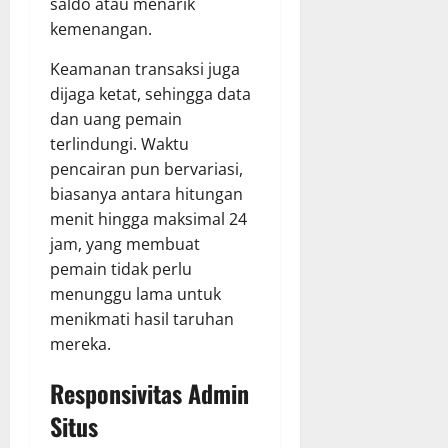
saldo atau menarik
kemenangan.
Keamanan transaksi juga
dijaga ketat, sehingga data
dan uang pemain
terlindungi. Waktu
pencairan pun bervariasi,
biasanya antara hitungan
menit hingga maksimal 24
jam, yang membuat
pemain tidak perlu
menunggu lama untuk
menikmati hasil taruhan
mereka.
Responsivitas Admin
Situs