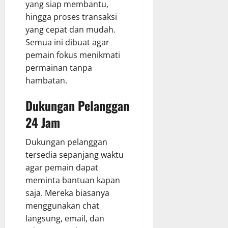
yang siap membantu,
hingga proses transaksi
yang cepat dan mudah.
Semua ini dibuat agar
pemain fokus menikmati
permainan tanpa
hambatan.
Dukungan Pelanggan
24 Jam
Dukungan pelanggan
tersedia sepanjang waktu
agar pemain dapat
meminta bantuan kapan
saja. Mereka biasanya
menggunakan chat
langsung, email, dan