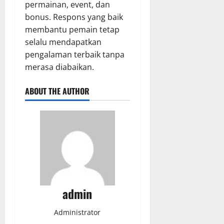
permainan, event, dan
bonus. Respons yang baik
membantu pemain tetap
selalu mendapatkan
pengalaman terbaik tanpa
merasa diabaikan.
ABOUT THE AUTHOR
admin
Administrator