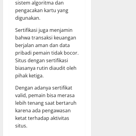
sistem algoritma dan
pengacakan kartu yang
digunakan.
Sertifikasi juga menjamin
bahwa transaksi keuangan
berjalan aman dan data
pribadi pemain tidak bocor.
Situs dengan sertifikasi
biasanya rutin diaudit oleh
pihak ketiga.
Dengan adanya sertifikat
valid, pemain bisa merasa
lebih tenang saat bertaruh
karena ada pengawasan
ketat terhadap aktivitas
situs.