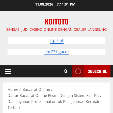
Skip
11.08.2026
7:11:02 PM
to
content
KOITOTO
SENSASI JUDI CASINO ONLINE DENGAN DEALER LANGSUNG
rtp slot
slot777 gacor
SUBSCRIBE
Primary
Menu
Home
Baccarat Online
Daftar Baccarat Online Resmi Dengan Sistem Fair Play
Dan Layanan Profesional untuk Pengalaman Bermain
Terbaik