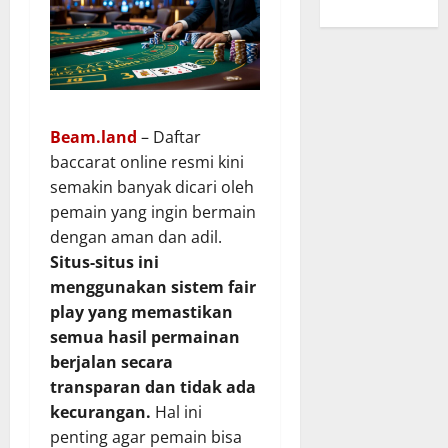
Beam.land
– Daftar
baccarat online resmi kini
semakin banyak dicari oleh
pemain yang ingin bermain
dengan aman dan adil.
Situs-situs ini
menggunakan sistem fair
play yang memastikan
semua hasil permainan
berjalan secara
transparan dan tidak ada
kecurangan.
Hal ini
penting agar pemain bisa