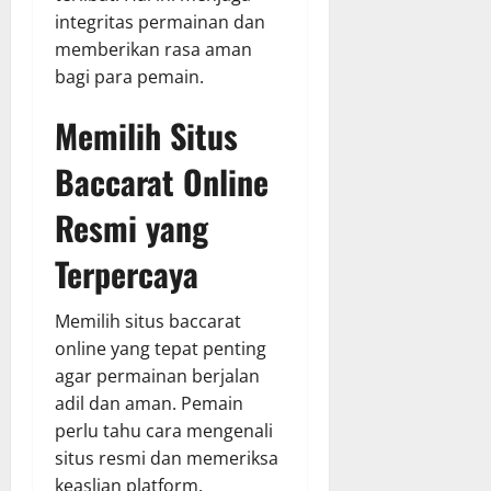
integritas permainan dan
memberikan rasa aman
bagi para pemain.
Memilih Situs
Baccarat Online
Resmi yang
Terpercaya
Memilih situs baccarat
online yang tepat penting
agar permainan berjalan
adil dan aman. Pemain
perlu tahu cara mengenali
situs resmi dan memeriksa
keaslian platform.