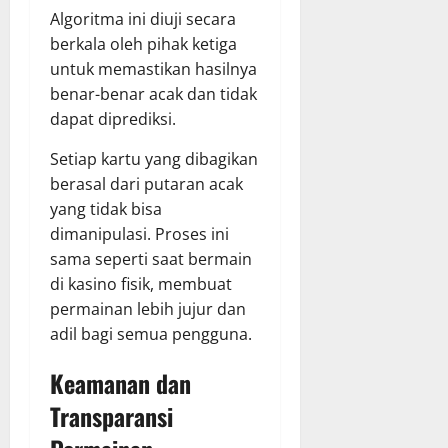
Algoritma ini diuji secara
berkala oleh pihak ketiga
untuk memastikan hasilnya
benar-benar acak dan tidak
dapat diprediksi.
Setiap kartu yang dibagikan
berasal dari putaran acak
yang tidak bisa
dimanipulasi. Proses ini
sama seperti saat bermain
di kasino fisik, membuat
permainan lebih jujur dan
adil bagi semua pengguna.
Keamanan dan
Transparansi