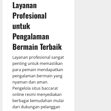
Layanan
Profesional
untuk
Pengalaman
Bermain Terbaik
Layanan profesional sangat
penting untuk memastikan
para pemain mendapatkan
pengalaman bermain yang
nyaman dan aman.
Pengelola situs baccarat
online resmi menyediakan
berbagai kemudahan mulai
dari dukungan pelanggan