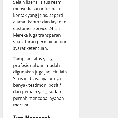
Selain lisensi, situs resmi
menyediakan informasi
kontak yang jelas, seperti
alamat kantor dan layanan
customer service 24 jam.
Mereka juga transparan
soal aturan permainan dan
syarat ketentuan.
Tampilan situs yang
profesional dan mudah
digunakan juga jadi ciri lain.
Situs ini biasanya punya
banyak testimoni positif
dari pemain yang sudah
pernah mencoba layanan
mereka.
Tips Mengecek