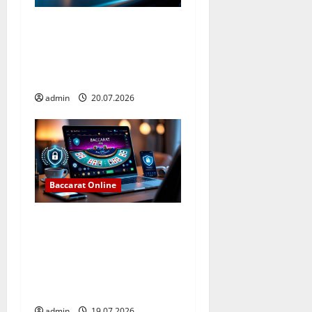
Baccarat Online Dengan
Panduan Memahami Aturan
Dan Mekanisme Dasar: Cara
Mudah Bermain dan Menang
admin
20.07.2026
Baccarat Online
Baccarat Online Modern
Dengan Teknologi Live
Dealer dan Fitur Interaktif
Untuk Pengalaman Bermain
Lebih Seru
admin
19.07.2026