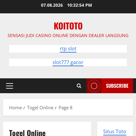
Skip
07.08.2026
10:32:55 PM
to
content
KOITOTO
SENSASI JUDI CASINO ONLINE DENGAN DEALER LANGSUNG
rtp slot
slot777 gacor
SUBSCRIBE
Primary
Menu
Home
Togel Online
Page 8
Togel Online
Situs Toto