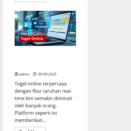
more
about
Platform
Togel
Online
Dengan
Pengalaman
Bermain
Seru
dan
Togel Online
Lancar
untuk
Hiburan
Togel Online Terpercaya dengan
Maksimal
Fitur Taruhan Real-Time untuk
Pengalaman Seru dan Aman
admin
09.09.2025
Togel online terpercaya
dengan fitur taruhan real-
time kini semakin diminati
oleh banyak orang.
Platform seperti ini
memberikan...