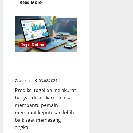
Read
Read More
more
about
Tempat
Bermain
Togel
Online
Terpercaya
untuk
Pengalaman
Seru
Togel Online
dan
Aman
Prediksi Togel Online Akurat
untuk Menang Lebih Mudah dan
Seru
admin
03.08.2025
Prediksi togel online akurat
banyak dicari karena bisa
membantu pemain
membuat keputusan lebih
baik saat memasang
angka....