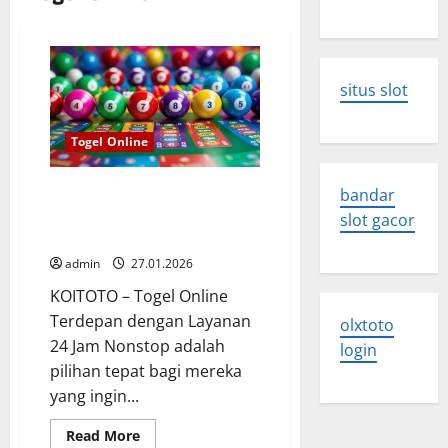
situs slot
Togel Online
Togel Online Terdepan dengan
bandar
Layanan 24 Jam Nonstop untuk
slot gacor
Pengalaman Bermain Maksimal
admin
27.01.2026
KOITOTO – Togel Online
Terdepan dengan Layanan
olxtoto
24 Jam Nonstop adalah
login
pilihan tepat bagi mereka
yang ingin...
Read
Read More