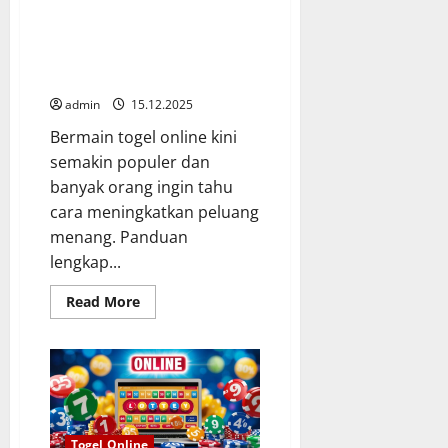
Togel
Panduan Lengkap Bermain Togel
Online
Online dengan Analisa Angka
untuk
Membaca
yang Terarah untuk Pemula
Pola
Seru dan Mudah
Angka
Lebih
admin
15.12.2025
Mendalam
dengan
Cara
Bermain togel online kini
Mudah
semakin populer dan
dan
Efektif
banyak orang ingin tahu
cara meningkatkan peluang
menang. Panduan
lengkap...
Read
Read More
more
about
Panduan
Lengkap
Bermain
Togel
Online
dengan
Analisa
Angka
Togel Online