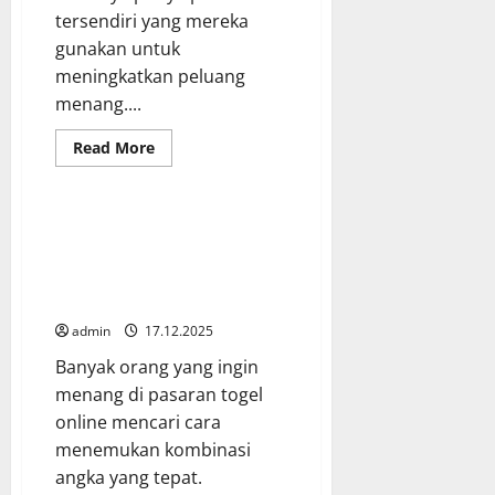
tersendiri yang mereka
gunakan untuk
meningkatkan peluang
menang....
Read
Read More
more
Togel Online
about
Rahasia
Pola
Togel
Teknik Menemukan Kombinasi
Online
Angka Potensial di Pasaran
yang
Sering
Togel Online Untuk Pemula
Dimanfaatkan
Friendly
Pemain
Berpengalaman
admin
17.12.2025
untuk
Menang
Maksimal
Banyak orang yang ingin
menang di pasaran togel
online mencari cara
menemukan kombinasi
angka yang tepat.