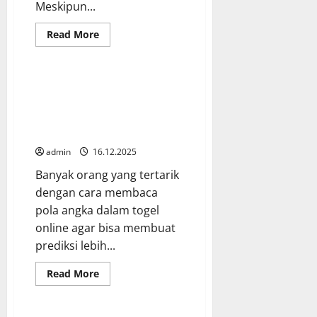
Meskipun...
Read
Read More
more
Togel Online
about
Teknik
Menemukan
Kombinasi
Strategi Prediksi Togel Online
Angka
untuk Membaca Pola Angka
Potensial
di
Lebih Mendalam dengan Cara
Pasaran
Mudah dan Efektif
Togel
Online
admin
16.12.2025
Untuk
Pemula
Friendly
Banyak orang yang tertarik
dengan cara membaca
pola angka dalam togel
online agar bisa membuat
prediksi lebih...
Read
Read More
more
Togel Online
about
Strategi
Prediksi