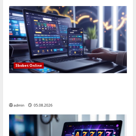
Sbobet Online
Sbobet Online Informasi Lengkap Tentang Sistem
Operasional Platform Digital untuk Pengguna
Pemula
admin
05.08.2026