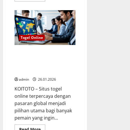
more
about
Togel
Online
Terdepan
dengan
Layanan
24
Jam
Nonstop
Togel Online
untuk
Pengalaman
Bermain
Situs Togel Online Terpercaya
Maksimal
dengan Pasaran Global untuk
Pengalaman Bermain Aman dan
Seru
admin
26.01.2026
KOITOTO – Situs togel
online terpercaya dengan
pasaran global menjadi
pilihan utama bagi banyak
pemain yang ingin...
Read
Read More