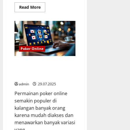
Read
Read More
more
about
Situs
Poker
Online
Terpercaya
Pilihan
Terbaik
untuk
Pemula
Poker Online
dan
Pro
Permainan Poker Online
Populer yang Seru dan Mudah
Dimainkan
admin
29.07.2025
Permainan poker online
semakin populer di
kalangan banyak orang
karena mudah diakses dan
menawarkan banyak variasi
yang...