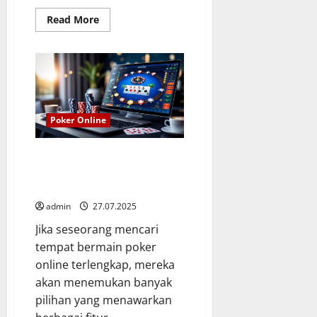
Read
Read More
more
about
Agen
Poker
Online
Resmi
Terpercaya
dan
Mudah
Dimainkan
Poker Online
Tempat Bermain Poker Online
Terlengkap untuk Pengalaman
Seru dan Aman
admin
27.07.2025
Jika seseorang mencari
tempat bermain poker
online terlengkap, mereka
akan menemukan banyak
pilihan yang menawarkan