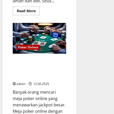
aman dan adil. Situs...
Read
Read More
more
about
Poker
Online
Live
Terpercaya
untuk
Pengalaman
Bermain
Aman
Poker Online
dan
Seru
Meja Poker Online dengan
Jackpot Besar: Raih
Keuntungan Maksimal di Setiap
Putaran
admin
12.06.2025
Banyak orang mencari
meja poker online yang
menawarkan jackpot besar.
Meja poker online dengan