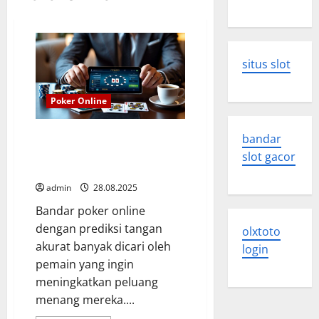
situs slot
Poker Online
Bandar Poker Online Dengan
bandar
Prediksi Tangan Akurat Untuk
slot gacor
Menang Lebih Mudah
admin
28.08.2025
Bandar poker online
dengan prediksi tangan
olxtoto
akurat banyak dicari oleh
login
pemain yang ingin
meningkatkan peluang
menang mereka....