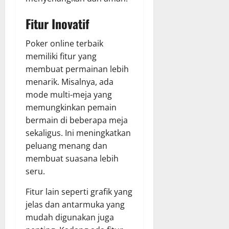
Fitur Inovatif
Poker online terbaik
memiliki fitur yang
membuat permainan lebih
menarik. Misalnya, ada
mode multi-meja yang
memungkinkan pemain
bermain di beberapa meja
sekaligus. Ini meningkatkan
peluang menang dan
membuat suasana lebih
seru.
Fitur lain seperti grafik yang
jelas dan antarmuka yang
mudah digunakan juga