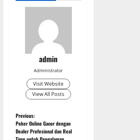
admin
Administrator
Visit Website
View All Posts
P
Previous:
Poker Online Gacor dengan
o
Dealer Profesional dan Real
Time untuk Pengalaman