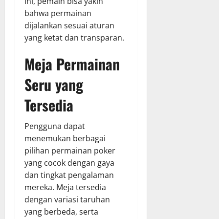
ini, pemain bisa yakin
bahwa permainan
dijalankan sesuai aturan
yang ketat dan transparan.
Meja Permainan
Seru yang
Tersedia
Pengguna dapat
menemukan berbagai
pilihan permainan poker
yang cocok dengan gaya
dan tingkat pengalaman
mereka. Meja tersedia
dengan variasi taruhan
yang berbeda, serta