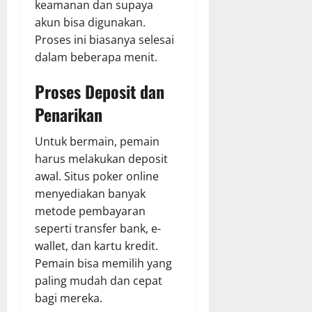
keamanan dan supaya
akun bisa digunakan.
Proses ini biasanya selesai
dalam beberapa menit.
Proses Deposit dan
Penarikan
Untuk bermain, pemain
harus melakukan deposit
awal. Situs poker online
menyediakan banyak
metode pembayaran
seperti transfer bank, e-
wallet, dan kartu kredit.
Pemain bisa memilih yang
paling mudah dan cepat
bagi mereka.