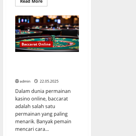
Read
Read More
more
about
Panduan
Bermain
Baccarat
untuk
Pemula:
Tips
Mudah
Menang
Baccarat Online
dan
Aturan
Dasar
Analisis Tangan Baccarat Online:
Strategi Menang untuk Pemain
Pemula
admin
22.05.2025
Dalam dunia permainan
kasino online, baccarat
adalah salah satu
permainan yang paling
menarik. Banyak pemain
mencari cara...