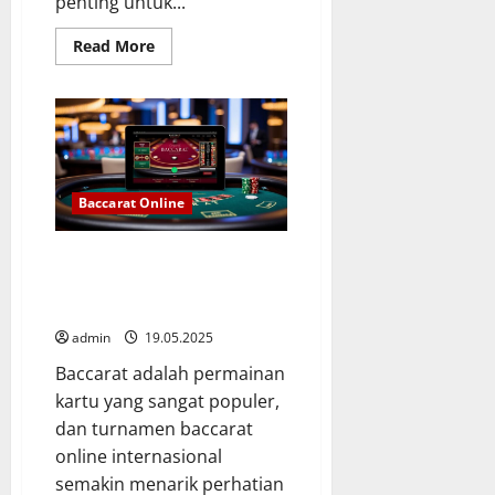
penting untuk...
Read
Read More
more
about
Platform
Baccarat
Terpercaya:
Pilihan
Terbaik
untuk
Pengalaman
Bermain
Baccarat Online
yang
Aman
Turnamen Baccarat Online
Internasional: Kesempatan
Menang Besar dan Seru!
admin
19.05.2025
Baccarat adalah permainan
kartu yang sangat populer,
dan turnamen baccarat
online internasional
semakin menarik perhatian