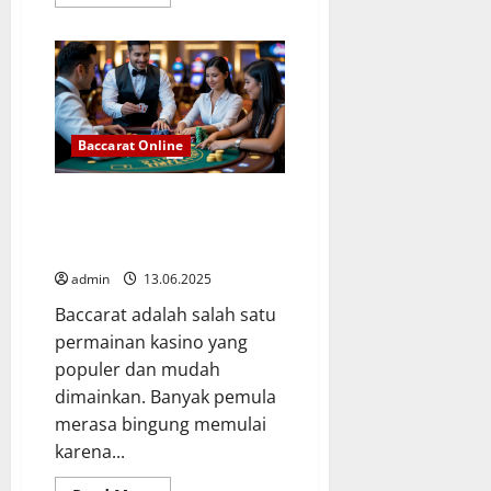
more
about
Situs
Baccarat
Online
dengan
Dealer
Asli:
Pengalaman
Main
Baccarat Online
Seru
dan
Realistis
Panduan Bermain Baccarat
untuk Pemula: Tips Mudah
Menang dan Aturan Dasar
admin
13.06.2025
Baccarat adalah salah satu
permainan kasino yang
populer dan mudah
dimainkan. Banyak pemula
merasa bingung memulai
karena...