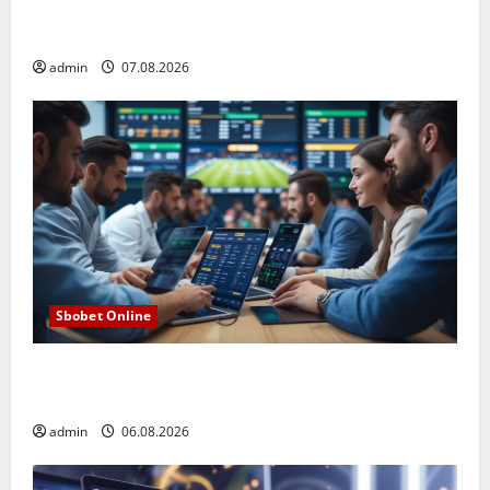
Platform Permainan Digital Untuk Pengalaman Lebih
Seru
admin
07.08.2026
Sbobet Online
Sbobet Online Memahami Sistem Keamanan Dan
Perlindungan Akun Pengguna Dengan Mudah
admin
06.08.2026