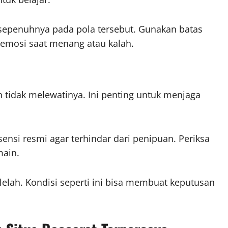
g sepenuhnya pada pola tersebut. Gunakan batas
 emosi saat menang atau kalah.
tidak melewatinya. Ini penting untuk menjaga
ensi resmi agar terhindar dari penipuan. Periksa
main.
elah. Kondisi seperti ini bisa membuat keputusan