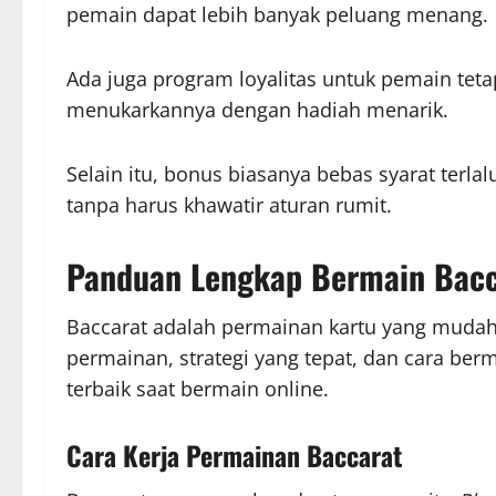
pemain dapat lebih banyak peluang menang.
Ada juga program loyalitas untuk pemain te
menukarkannya dengan hadiah menarik.
Selain itu, bonus biasanya bebas syarat ter
tanpa harus khawatir aturan rumit.
Panduan Lengkap Bermain Bacc
Baccarat adalah permainan kartu yang mudah 
permainan, strategi yang tepat, dan cara b
terbaik saat bermain online.
Cara Kerja Permainan Baccarat