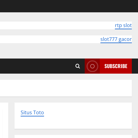
rtp slot
slot777 gacor
SUBSCRIBE
Situs Toto