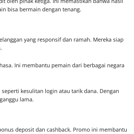
audit oleh pihak ketiga. Ini memastikan bahwa hasil
ain bisa bermain dengan tenang.
pelanggan yang responsif dan ramah. Mereka siap
.
hasa. Ini membantu pemain dari berbagai negara
seperti kesulitan login atau tarik dana. Dengan
rganggu lama.
 bonus deposit dan cashback. Promo ini membantu