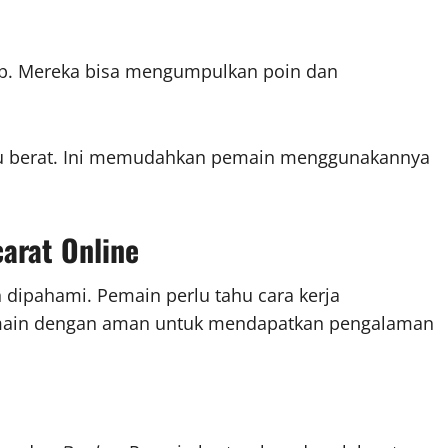
tap. Mereka bisa mengumpulkan poin dan
lalu berat. Ini memudahkan pemain menggunakannya
arat Online
dipahami. Pemain perlu tahu cara kerja
ermain dengan aman untuk mendapatkan pengalaman