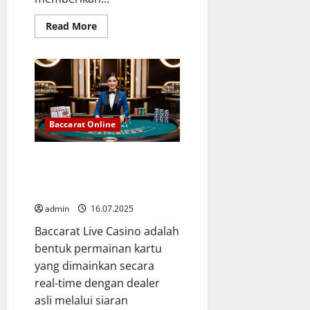
Read
Read More
more
about
Baccarat
Online
Gacor
Cara
Mudah
Menang
dan
Seru
Baccarat Online
Bermain
Baccarat Live Casino Seru
dengan Dealer Langsung dan
Tips Menang
admin
16.07.2025
Baccarat Live Casino adalah
bentuk permainan kartu
yang dimainkan secara
real-time dengan dealer
asli melalui siaran