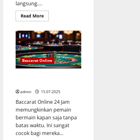
langsung....
Read
Read More
more
about
Baccarat
Live
Casino
Seru
dengan
Dealer
Langsung
dan
Baccarat Online
Tips
Menang
Baccarat Online 24 Jam: Nikmati
Permainan Seru Tanpa Henti
admin
15.07.2025
Baccarat Online 24 Jam
memungkinkan pemain
bermain kapan saja tanpa
batas waktu. Ini sangat
cocok bagi mereka...