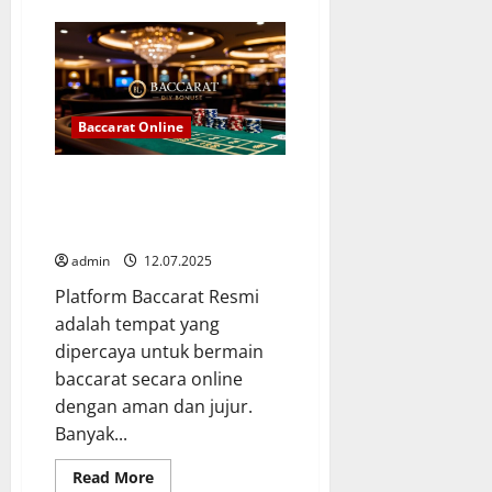
Permainan
Baccarat
Populer
yang
Seru
dan
Mudah
Dimainkan
Baccarat Online
Platform Baccarat Resmi:
Panduan Lengkap Bermain dan
Tips Menang Mudah
admin
12.07.2025
Platform Baccarat Resmi
adalah tempat yang
dipercaya untuk bermain
baccarat secara online
dengan aman dan jujur.
Banyak...
Read
Read More
more