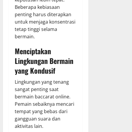
Beberapa kebiasaan
penting harus diterapkan
untuk menjaga konsentrasi
tetap tinggi selama
bermain.
Menciptakan
Lingkungan Bermain
yang Kondusif
Lingkungan yang tenang
sangat penting saat
bermain baccarat online.
Pemain sebaiknya mencari
tempat yang bebas dari
gangguan suara dan
aktivitas lain.