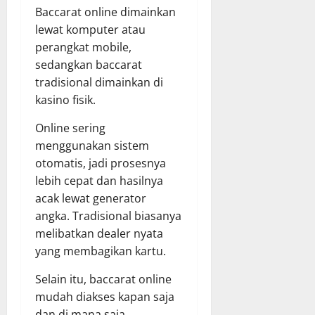
Baccarat online dimainkan
lewat komputer atau
perangkat mobile,
sedangkan baccarat
tradisional dimainkan di
kasino fisik.
Online sering
menggunakan sistem
otomatis, jadi prosesnya
lebih cepat dan hasilnya
acak lewat generator
angka. Tradisional biasanya
melibatkan dealer nyata
yang membagikan kartu.
Selain itu, baccarat online
mudah diakses kapan saja
dan di mana saja,