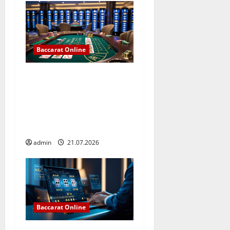
a
t
Baccarat Online
i
o
Baccarat Online Mengenal
Sistem Permainan dan
n
Perkembangan Platform
Digital yang Seru dan
Mudah
admin
21.07.2026
Baccarat Online