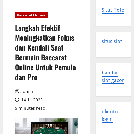
Situs Toto
Baccarat Online
Langkah Efektif
Meningkatkan Fokus
situs slot
dan Kendali Saat
Bermain Baccarat
Online Untuk Pemula
bandar
dan Pro
slot gacor
admin
14.11.2025
5 minutes read
olxtoto
login