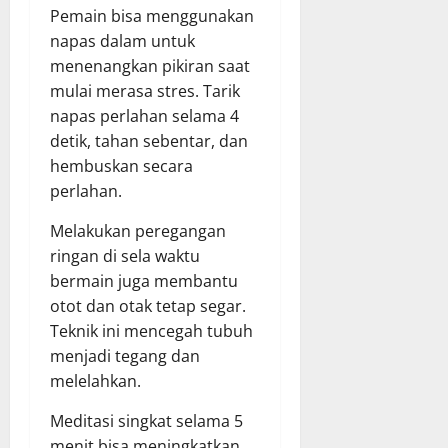
Pemain bisa menggunakan
napas dalam untuk
menenangkan pikiran saat
mulai merasa stres. Tarik
napas perlahan selama 4
detik, tahan sebentar, dan
hembuskan secara
perlahan.
Melakukan peregangan
ringan di sela waktu
bermain juga membantu
otot dan otak tetap segar.
Teknik ini mencegah tubuh
menjadi tegang dan
melelahkan.
Meditasi singkat selama 5
menit bisa meningkatkan