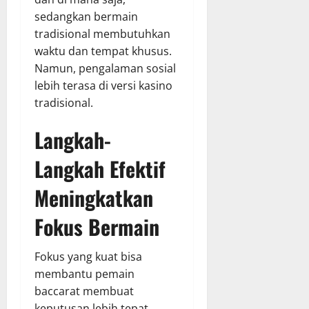
sedangkan bermain
tradisional membutuhkan
waktu dan tempat khusus.
Namun, pengalaman sosial
lebih terasa di versi kasino
tradisional.
Langkah-
Langkah Efektif
Meningkatkan
Fokus Bermain
Fokus yang kuat bisa
membantu pemain
baccarat membuat
keputusan lebih tepat.