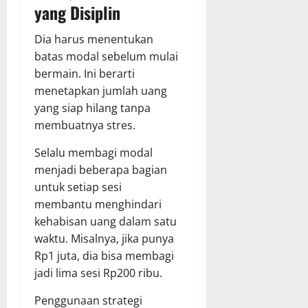
yang Disiplin
Dia harus menentukan
batas modal sebelum mulai
bermain. Ini berarti
menetapkan jumlah uang
yang siap hilang tanpa
membuatnya stres.
Selalu membagi modal
menjadi beberapa bagian
untuk setiap sesi
membantu menghindari
kehabisan uang dalam satu
waktu. Misalnya, jika punya
Rp1 juta, dia bisa membagi
jadi lima sesi Rp200 ribu.
Penggunaan strategi