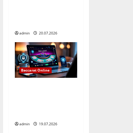
Baccarat Online Dengan
Panduan Memahami Aturan
Dan Mekanisme Dasar: Cara
Mudah Bermain dan Menang
admin
20.07.2026
Baccarat Online
Baccarat Online Modern
Dengan Teknologi Live
Dealer dan Fitur Interaktif
Untuk Pengalaman Bermain
Lebih Seru
admin
19.07.2026