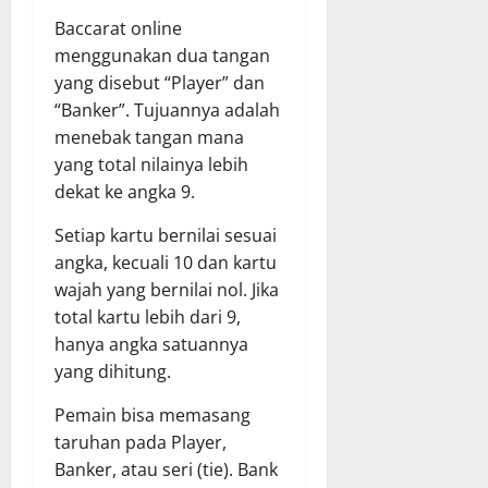
Baccarat online
menggunakan dua tangan
yang disebut “Player” dan
“Banker”. Tujuannya adalah
menebak tangan mana
yang total nilainya lebih
dekat ke angka 9.
Setiap kartu bernilai sesuai
angka, kecuali 10 dan kartu
wajah yang bernilai nol. Jika
total kartu lebih dari 9,
hanya angka satuannya
yang dihitung.
Pemain bisa memasang
taruhan pada Player,
Banker, atau seri (tie). Bank