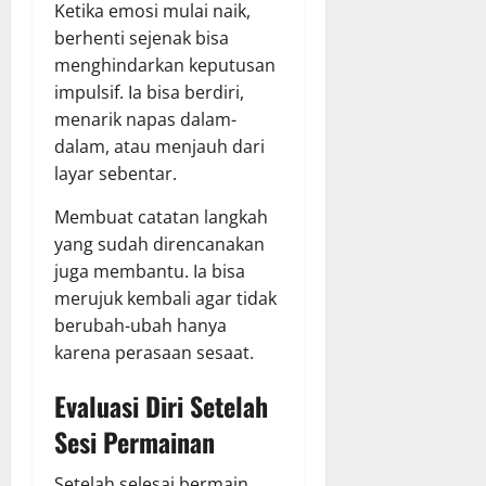
Ketika emosi mulai naik,
berhenti sejenak bisa
menghindarkan keputusan
impulsif. Ia bisa berdiri,
menarik napas dalam-
dalam, atau menjauh dari
layar sebentar.
Membuat catatan langkah
yang sudah direncanakan
juga membantu. Ia bisa
merujuk kembali agar tidak
berubah-ubah hanya
karena perasaan sesaat.
Evaluasi Diri Setelah
Sesi Permainan
Setelah selesai bermain,