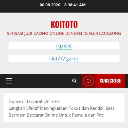
Skip
06.08.2026
8:38:42 AM
to
content
KOITOTO
SENSASI JUDI CASINO ONLINE DENGAN DEALER LANGSUNG
rtp slot
slot777 gacor
SUBSCRIBE
Primary
Menu
Home
Baccarat Online
Langkah Efektif Meningkatkan Fokus dan Kendali Saat
Bermain Baccarat Online Untuk Pemula dan Pro