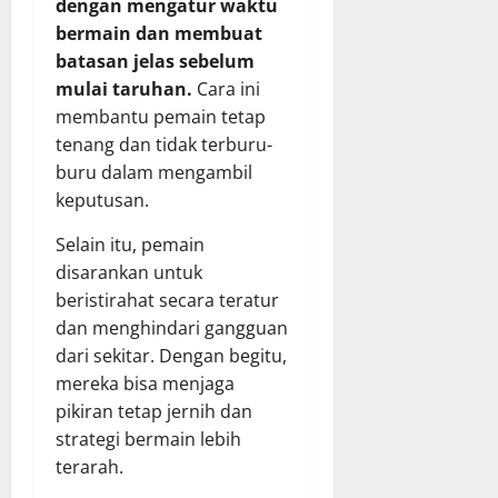
dengan mengatur waktu
bermain dan membuat
batasan jelas sebelum
mulai taruhan.
Cara ini
membantu pemain tetap
tenang dan tidak terburu-
buru dalam mengambil
keputusan.
Selain itu, pemain
disarankan untuk
beristirahat secara teratur
dan menghindari gangguan
dari sekitar. Dengan begitu,
mereka bisa menjaga
pikiran tetap jernih dan
strategi bermain lebih
terarah.