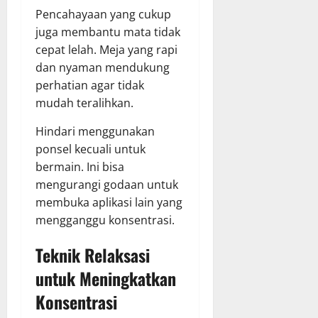
Pencahayaan yang cukup
juga membantu mata tidak
cepat lelah. Meja yang rapi
dan nyaman mendukung
perhatian agar tidak
mudah teralihkan.
Hindari menggunakan
ponsel kecuali untuk
bermain. Ini bisa
mengurangi godaan untuk
membuka aplikasi lain yang
mengganggu konsentrasi.
Teknik Relaksasi
untuk Meningkatkan
Konsentrasi