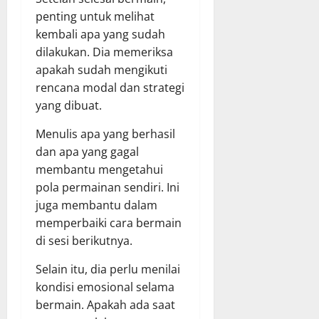
penting untuk melihat
kembali apa yang sudah
dilakukan. Dia memeriksa
apakah sudah mengikuti
rencana modal dan strategi
yang dibuat.
Menulis apa yang berhasil
dan apa yang gagal
membantu mengetahui
pola permainan sendiri. Ini
juga membantu dalam
memperbaiki cara bermain
di sesi berikutnya.
Selain itu, dia perlu menilai
kondisi emosional selama
bermain. Apakah ada saat