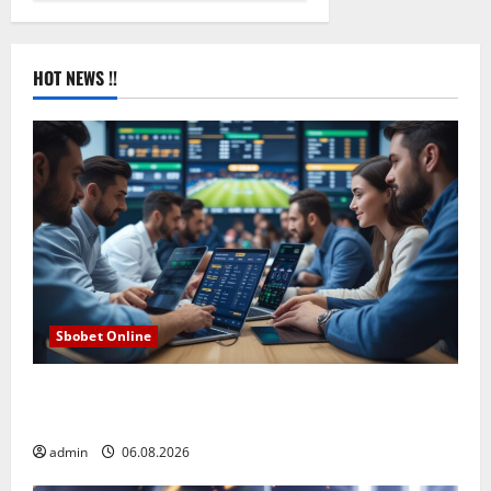
HOT NEWS !!
Sbobet Online
Sbobet Online Memahami Sistem Keamanan Dan
Perlindungan Akun Pengguna Dengan Mudah
admin
06.08.2026