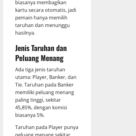
biasanya membagikan
kartu secara otomatis, jadi
pemain hanya memilih
taruhan dan menunggu
hasilnya.
Jenis Taruhan dan
Peluang Menang
Ada tiga jenis taruhan
utama: Player, Banker, dan
Tie. Taruhan pada Banker
memiliki peluang menang
paling tinggi, sekitar
45,85%, dengan komisi
biasanya 5%.
Taruhan pada Player punya
peluang menang sekitar