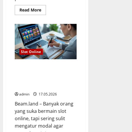
Read
Read More
more
about
Panduan
Inovatif
Slot
Online
Dengan
Fokus
Pada
Mekanisme
Slot Online
Game
Dan
Fitur
Tips Efektif Mengelola Modal Di
Bonus:
Tips
Slot Online Agar Tetap
Seru
Konsisten Dan Terarah Untuk
Menang
Maksimal
Pemula
admin
17.05.2026
Beam.land – Banyak orang
yang suka bermain slot
online, tapi sering sulit
mengatur modal agar