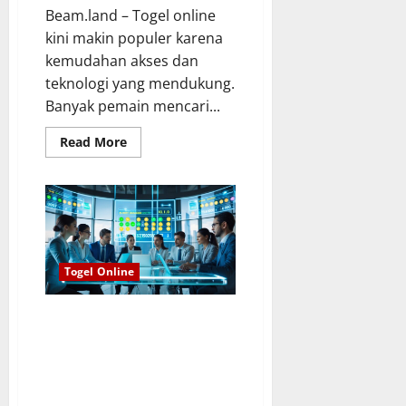
Beam.land – Togel online
kini makin populer karena
kemudahan akses dan
teknologi yang mendukung.
Banyak pemain mencari...
Read
Read More
more
about
Togel
Online
Terdepan
Dengan
Sistem
Analisa
Angka
Modern
Togel Online
Dan
Result
Real
Situs Togel Online Terunggul
Time
Akurat
Dengan Pasaran Internasional
untuk
Dan Server Stabil Tanpa
Peluang
Menang
Gangguan Untuk Pengalaman
Lebih
Besar
Bermain Maksimal