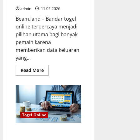
Pengalaman Bermain Terbaik
admin
11.05.2026
Beam.land – Bandar togel
online terpercaya menjadi
pilihan utama bagi banyak
pemain karena
memberikan data keluaran
yang...
Read
Read More
more
about
Bandar
Togel
Online
Terpercaya
Dengan
Data
Keluaran
Valid
Togel Online
Dan
Transaksi
Cepat
Agen Togel Online Premium
Aman
Untuk
Dengan Bonus Menarik Dan
Pengalaman