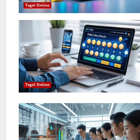
Togel Online
Togel Online