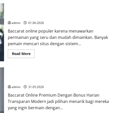
Online
Dengan
Baccarat Online Populer Dengan Sistem Fair Play Berkualitas
Dealer
Ramah
Untuk Pengalaman Judi Aman dan Menyenangkan
Dan
Gameplay
admin
01.06.2026
Modern
Yang
Baccarat online populer karena menawarkan
Seru
dan
permainan yang seru dan mudah dimainkan. Banyak
Interaktif
pemain mencari situs dengan sistem...
Read
Read More
more
about
Baccarat
Online
Populer
Baccarat Online Premium Dengan Bonus Harian Transparan
Dengan
Sistem
Modern untuk Pengalaman Bermain Seru dan Aman
Fair
Play
admin
31.05.2026
Berkualitas
Untuk
Baccarat Online Premium Dengan Bonus Harian
Pengalaman
Judi
Transparan Modern jadi pilihan menarik bagi mereka
Aman
dan
yang ingin bermain dengan...
Menyenangkan