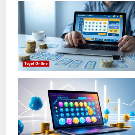
Togel Online