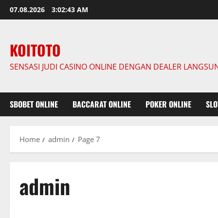
Skip
07.08.2026
3:02:44 AM
to
content
KOITOTO
SENSASI JUDI CASINO ONLINE DENGAN DEALER LANGSU
SBOBET ONLINE
BACCARAT ONLINE
POKER ONLINE
SLO
Home
admin
Page 7
admin