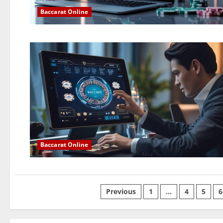
Baccarat Online
Baccarat Online
Posts
Previous
1
…
4
5
6
pagination