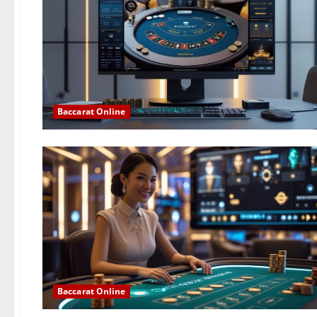
Baccarat Online
Baccarat Online