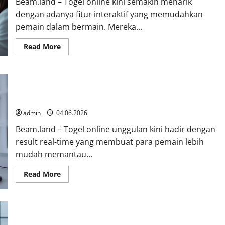
Beam.land – Togel online kini semakin menarik
Menang
Mudah
dengan adanya fitur interaktif yang memudahkan
dan
pemain dalam bermain. Mereka...
Terpercaya
Read
Read More
more
about
Togel
Online
Interaktif
Togel Online Unggulan Dengan Result RealTime Dan Sistem
Dengan
Data
Stabil Modern untuk Pengalaman Main Terbaik
Akurat
Dan
admin
04.06.2026
Gameplay
Modern
Beam.land – Togel online unggulan kini hadir dengan
Transparan
Untuk
result real-time yang membuat para pemain lebih
Pengalaman
Bermain
mudah memantau...
Seru
dan
Terpercaya
Read
Read More
more
about
Togel
Online
Unggulan
Baccarat Online Modern Dengan Streaming Stabil Berkualitas
Dengan
Result