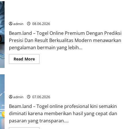
Togel Online Premium Dengan Prediksi Presisi Dan Result
Berkualitas Modern Untuk Keseruan Main Terpercaya
admin
08.06.2026
Beam.land – Togel Online Premium Dengan Prediksi
Presisi Dan Result Berkualitas Modern menawarkan
pengalaman bermain yang lebih...
Read
Read More
more
about
Togel
Online
Premium
Togel Online Profesional Dengan Result Cepat Dan Pasaran
Dengan
Prediksi
Transparan Modern Untuk Pengalaman Bermain Terbaik
Presisi
Dan
admin
07.06.2026
Result
Berkualitas
Beam.land – Togel online profesional kini semakin
Modern
Untuk
diminati karena memberikan hasil yang cepat dan
Keseruan
Main
pasaran yang transparan....
Terpercaya