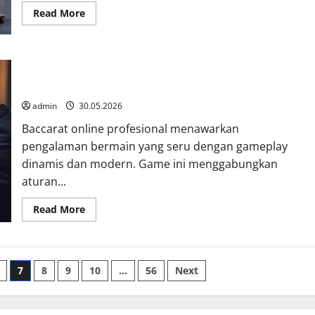
Read
Read More
more
about
Baccarat
Online
Premium
Baccarat Online Profesional Dengan Gameplay Dinamis Dan
Dengan
Bonus
Modern untuk Pengalaman Seru dan Menguntungkan
Harian
Transparan
admin
30.05.2026
Modern
untuk
Baccarat online profesional menawarkan
Pengalaman
Bermain
pengalaman bermain yang seru dengan gameplay
Seru
dan
dinamis dan modern. Game ini menggabungkan
Aman
aturan...
Read
Read More
more
about
Baccarat
Online
Profesional
Dengan
7
8
9
10
…
56
Next
Gameplay
Dinamis
Dan
Modern