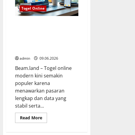
Statistik
Transparan
Togel Online
Modern
Berkualitas
Untuk
Togel Online Modern Dengan
Pengalaman
Bermain
Pasaran Lengkap Dan Data
Terbaik
Stabil Transparan Modern untuk
Pengalaman Bermain yang
Menyenangkan
admin
09.06.2026
Beam.land – Togel online
modern kini semakin
populer karena
menawarkan pasaran
lengkap dan data yang
stabil serta...
Read
Read More
more
about
Togel
Online