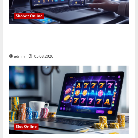
Sbobet Online
Sbobet Online Informasi Lengkap Tentang Sistem
Operasional Platform Digital untuk Pengguna
Pemula
admin
05.08.2026
Slot Online