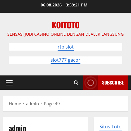
Skip
06.08.2026
3:59:22 PM
to
content
KOITOTO
SENSASI JUDI CASINO ONLINE DENGAN DEALER LANGSUNG
rtp slot
slot777 gacor
SUBSCRIBE
Primary
Menu
Home
admin
Page 49
admin
Situs Toto