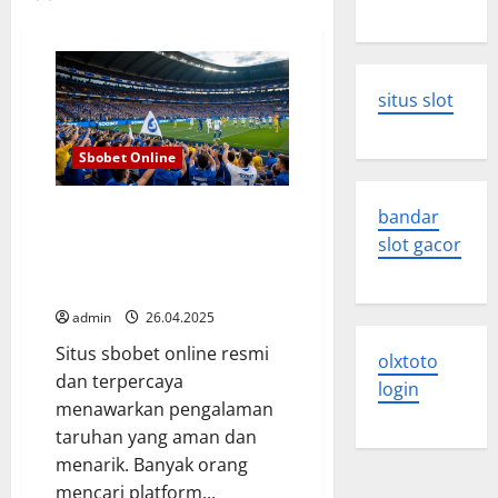
situs slot
Sbobet Online
Situs Sbobet Online Resmi dan
bandar
Terpercaya: Temukan
slot gacor
Pengalaman Bermain yang
Aman dan Menyenangkan!
admin
26.04.2025
Situs sbobet online resmi
olxtoto
dan terpercaya
login
menawarkan pengalaman
taruhan yang aman dan
menarik. Banyak orang
mencari platform...