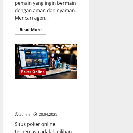
pemain yang ingin bermain
dengan aman dan nyaman.
Mencari agen...
Read
Read More
more
about
Agen
Poker
Online
Resmi:
Temukan
Permainan
Terpercaya
dan
Poker Online
Menarik
untuk
Anda
Situs Poker Online Terpercaya:
Temukan Pilihan Terbaik untuk
Bermain dengan Aman dan
Nyaman
admin
20.04.2025
Situs poker online
terpercaya adalah pilihan