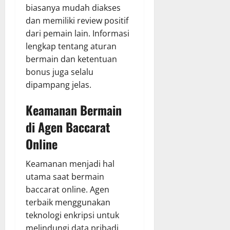
biasanya mudah diakses
dan memiliki review positif
dari pemain lain. Informasi
lengkap tentang aturan
bermain dan ketentuan
bonus juga selalu
dipampang jelas.
Keamanan Bermain
di Agen Baccarat
Online
Keamanan menjadi hal
utama saat bermain
baccarat online. Agen
terbaik menggunakan
teknologi enkripsi untuk
melindungi data pribadi