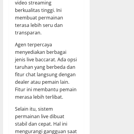
video streaming
berkualitas tinggi. Ini
membuat permainan
terasa lebih seru dan
transparan.
Agen terpercaya
menyediakan berbagai
jenis live baccarat. Ada opsi
taruhan yang berbeda dan
fitur chat langsung dengan
dealer atau pemain lain.
Fitur ini membantu pemain
merasa lebih terlibat.
Selain itu, sistem
permainan live dibuat
stabil dan cepat. Hal ini
mengurangi gangguan saat