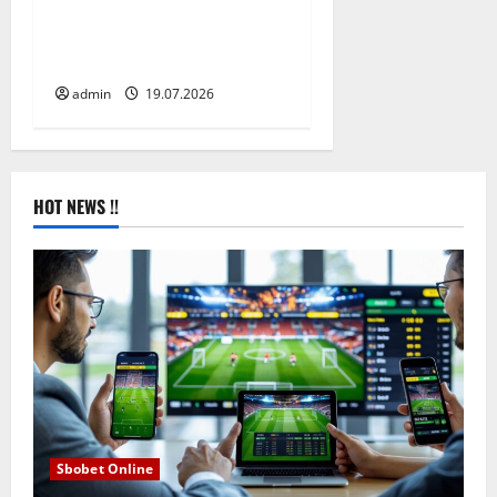
Dealer dan Fitur Interaktif
Untuk Pengalaman Bermain
Lebih Seru
admin
19.07.2026
HOT NEWS !!
Sbobet Online