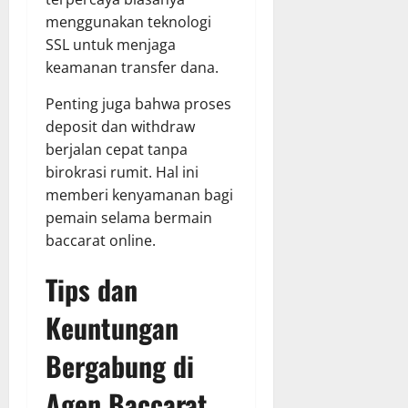
menggunakan teknologi
SSL untuk menjaga
keamanan transfer dana.
Penting juga bahwa proses
deposit dan withdraw
berjalan cepat tanpa
birokrasi rumit. Hal ini
memberi kenyamanan bagi
pemain selama bermain
baccarat online.
Tips dan
Keuntungan
Bergabung di
Agen Baccarat