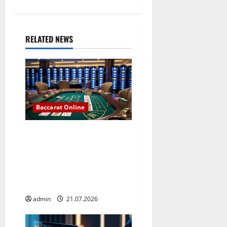
n
a
RELATED NEWS
v
i
g
Baccarat Online
a
Baccarat Online Mengenal
t
Sistem Permainan dan
Perkembangan Platform
i
Digital yang Seru dan
o
Mudah
admin
21.07.2026
n