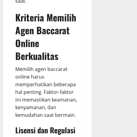
saat.
Kriteria Memilih
Agen Baccarat
Online
Berkualitas
Memilih agen baccarat
online harus
memperhatikan beberapa
hal penting. Faktor-faktor
ini memastikan keamanan,
kenyamanan, dan
kemudahan saat bermain.
Lisensi dan Regulasi