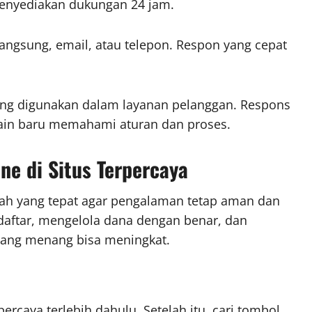
 menyediakan dukungan 24 jam.
langsung, email, atau telepon. Respon yang cepat
ng digunakan dalam layanan pelanggan. Respons
in baru memahami aturan dan proses.
e di Situs Terpercaya
ah yang tepat agar pengalaman tetap aman dan
aftar, mengelola dana dengan benar, dan
uang menang bisa meningkat.
rcaya terlebih dahulu. Setelah itu, cari tombol