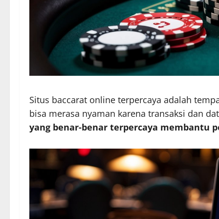
Situs baccarat online terpercaya adalah tem
bisa merasa nyaman karena transaksi dan dat
yang benar-benar terpercaya membantu p