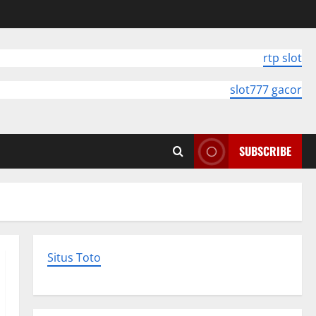
rtp slot
slot777 gacor
SUBSCRIBE
Situs Toto