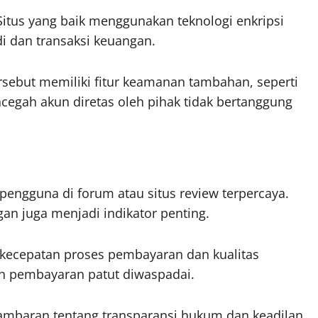
itus yang baik menggunakan teknologi enkripsi
di dan transaksi keuangan.
sebut memiliki fitur keamanan tambahan, seperti
ncegah akun diretas oleh pihak tidak bertanggung
n pengguna di forum atau situs review terpercaya.
n juga menjadi indikator penting.
kecepatan proses pembayaran dan kualitas
lah pembayaran patut diwaspadai.
ambaran tentang transparansi hukum dan keadilan