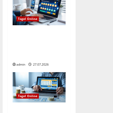
Togel Online
Togel Online Terbaik Dengan
Platform Modern Dan
Sistem Digital Aman untuk
Pengalaman Bermain
Terpercaya
admin
27.07.2026
Togel Online
Togel Online Resmi Dengan