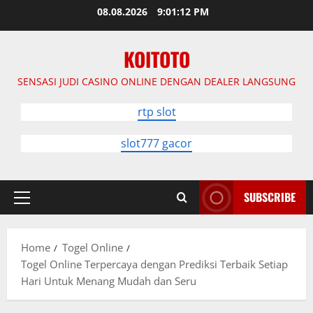
Skip
08.08.2026
9:01:13 PM
to
content
KOITOTO
SENSASI JUDI CASINO ONLINE DENGAN DEALER LANGSUNG
rtp slot
slot777 gacor
SUBSCRIBE
Primary
Menu
Home
Togel Online
Togel Online Terpercaya dengan Prediksi Terbaik Setiap
Hari Untuk Menang Mudah dan Seru