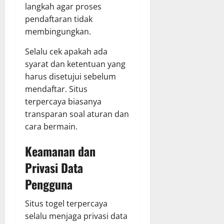
langkah agar proses
pendaftaran tidak
membingungkan.
Selalu cek apakah ada
syarat dan ketentuan yang
harus disetujui sebelum
mendaftar. Situs
terpercaya biasanya
transparan soal aturan dan
cara bermain.
Keamanan dan
Privasi Data
Pengguna
Situs togel terpercaya
selalu menjaga privasi data