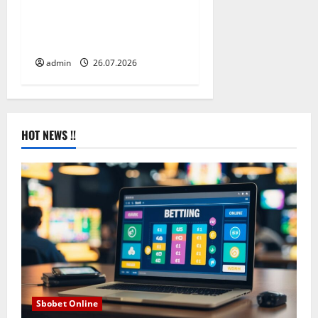
Informasi Keluaran Harian
Dan Statistik Lengkap Untuk
Pemula dan Penggemar
admin
26.07.2026
HOT NEWS !!
Sbobet Online