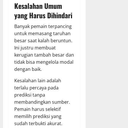
Kesalahan Umum
yang Harus Dihindari
Banyak pemain terpancing
untuk memasang taruhan
besar saat kalah beruntun.
Ini justru membuat
kerugian tambah besar dan
tidak bisa mengelola modal
dengan baik.
Kesalahan lain adalah
terlalu percaya pada
prediksi tanpa
membandingkan sumber.
Pemain harus selektif
memilih prediksi yang
sudah terbukti akurat.