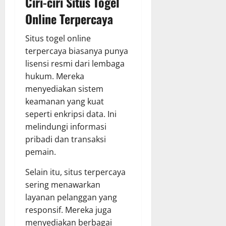
Ciri-ciri Situs Togel
Online Terpercaya
Situs togel online
terpercaya biasanya punya
lisensi resmi dari lembaga
hukum. Mereka
menyediakan sistem
keamanan yang kuat
seperti enkripsi data. Ini
melindungi informasi
pribadi dan transaksi
pemain.
Selain itu, situs terpercaya
sering menawarkan
layanan pelanggan yang
responsif. Mereka juga
menyediakan berbagai