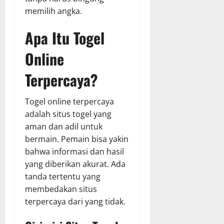
memilih angka.
Apa Itu Togel
Online
Terpercaya?
Togel online terpercaya
adalah situs togel yang
aman dan adil untuk
bermain. Pemain bisa yakin
bahwa informasi dan hasil
yang diberikan akurat. Ada
tanda tertentu yang
membedakan situs
terpercaya dari yang tidak.