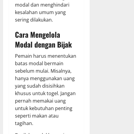
modal dan menghindari
kesalahan umum yang
sering dilakukan.
Cara Mengelola
Modal dengan Bijak
Pemain harus menentukan
batas modal bermain
sebelum mulai. Misalnya,
hanya menggunakan uang
yang sudah disisihkan
khusus untuk togel. Jangan
pernah memakai uang
untuk kebutuhan penting
seperti makan atau
tagihan.