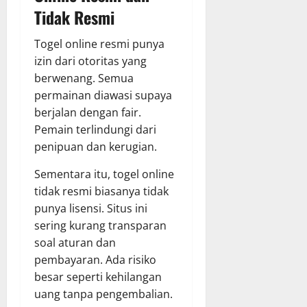
Tidak Resmi
Togel online resmi punya
izin dari otoritas yang
berwenang. Semua
permainan diawasi supaya
berjalan dengan fair.
Pemain terlindungi dari
penipuan dan kerugian.
Sementara itu, togel online
tidak resmi biasanya tidak
punya lisensi. Situs ini
sering kurang transparan
soal aturan dan
pembayaran. Ada risiko
besar seperti kehilangan
uang tanpa pengembalian.