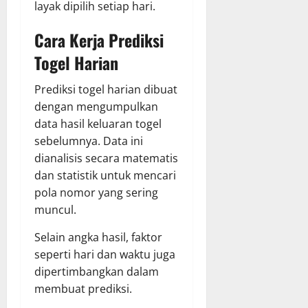
layak dipilih setiap hari.
Cara Kerja Prediksi
Togel Harian
Prediksi togel harian dibuat
dengan mengumpulkan
data hasil keluaran togel
sebelumnya. Data ini
dianalisis secara matematis
dan statistik untuk mencari
pola nomor yang sering
muncul.
Selain angka hasil, faktor
seperti hari dan waktu juga
dipertimbangkan dalam
membuat prediksi.