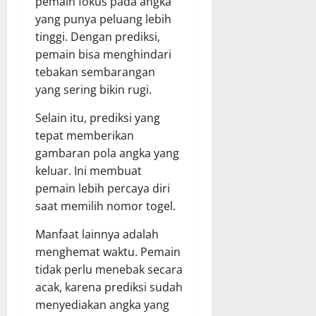
pemain fokus pada angka
yang punya peluang lebih
tinggi. Dengan prediksi,
pemain bisa menghindari
tebakan sembarangan
yang sering bikin rugi.
Selain itu, prediksi yang
tepat memberikan
gambaran pola angka yang
keluar. Ini membuat
pemain lebih percaya diri
saat memilih nomor togel.
Manfaat lainnya adalah
menghemat waktu. Pemain
tidak perlu menebak secara
acak, karena prediksi sudah
menyediakan angka yang