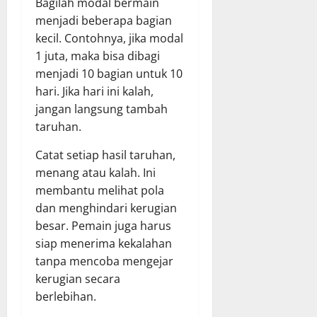
Bagilah modal bermain
menjadi beberapa bagian
kecil. Contohnya, jika modal
1 juta, maka bisa dibagi
menjadi 10 bagian untuk 10
hari. Jika hari ini kalah,
jangan langsung tambah
taruhan.
Catat setiap hasil taruhan,
menang atau kalah. Ini
membantu melihat pola
dan menghindari kerugian
besar. Pemain juga harus
siap menerima kekalahan
tanpa mencoba mengejar
kerugian secara
berlebihan.